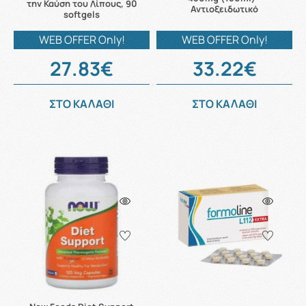
την Καύση του Λίπους, 90
Αντιοξειδωτικό
softgels
WEB OFFER Only!
WEB OFFER Only!
27.83€
33.22€
ΣΤΟ ΚΑΛΑΘΙ
ΣΤΟ ΚΑΛΑΘΙ