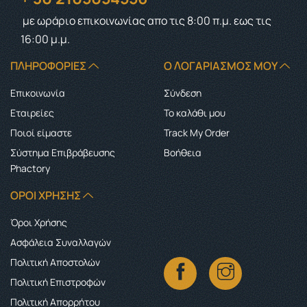
με ωράριο επικοινωνίας
απο τις 8:00 π.μ. εως τις
16:00 μ.μ.
ΠΛΗΡΟΦΟΡΊΕΣ
Ο ΛΟΓΑΡΙΑΣΜΌΣ ΜΟΥ
Επικοινωνία
Σύνδεση
Εταιρείες
Το καλάθι μου
Ποιοί είμαστε
Track My Order
Σύστημα Επιβράβευσης
Boήθεια
Phactory
ΌΡΟΙ ΧΡΉΣΗΣ
Όροι Χρήσης
Ασφάλεια Συναλλαγών
Πολιτική Αποστολών
Πολιτική Επιστροφών
Πολιτική Απορρήτου