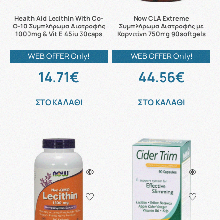
Health Aid Lecithin With Co-
Now CLA Extreme
Q-10 Συμπλήρωμα Διατροφής
Συμπλήρωμα Διατροφής με
1000mg & Vit E 45iu 30caps
Καρνιτίνη 750mg 90softgels
WEB OFFER Only!
WEB OFFER Only!
14.71€
44.56€
ΣΤΟ ΚΑΛΑΘΙ
ΣΤΟ ΚΑΛΑΘΙ