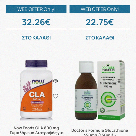
WEB OFFER Only!
WEB OFFER Only!
32.26€
22.75€
ΣΤΟ ΚΑΛΑΘΙ
ΣΤΟ ΚΑΛΑΘΙ
Now Foods CLA 800 mg
Doctor's Formula Glutathione
Συμπλήρωμα Διατροφής για
450mg (150ml) -