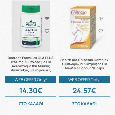
Doctor's Formulas CLA PLUS
Health Aid Chitosan Complex
1250mg Συμπλήρωμα Για
Συμπλήρωμα Διατροφής Για
Αδυνάτισμα Και Μυικής
Απώλεια Βάρους 90caps
Ανάπτυξης 60 Κάψουλες
WEB OFFER Only!
WEB OFFER Only!
14.30€
24.57€
ΣΤΟ ΚΑΛΑΘΙ
ΣΤΟ ΚΑΛΑΘΙ