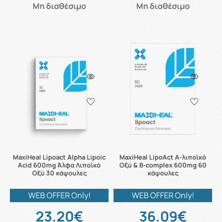
Μη διαθέσιμο
Μη διαθέσιμο
MaxiHeal Lipoact Alpha Lipoic
MaxiHeal LipoAct Α-λιποϊκό
Acid 600mg Άλφα Λιποϊκό
Οξύ & B-complex 600mg 60
Οξύ 30 κάψουλες
κάψουλες
WEB OFFER Only!
WEB OFFER Only!
23.20€
36.09€