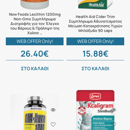
Now Foods Lecithin 1200mg
Health Aid Cider Trim
Non-Gmo Συμπλήρωμα
Συμπλήρωμα Αδυνατίσματος
Διατροφής για τον Έλεγχο
Mείωση Kατακράτησης Yγρών
του Βάρους & Πρόληψη της
Μηλόξυδο 90 caps
Χολησ …
WEB OFFER Only!
WEB OFFER Only!
26.40€
15.88€
ΣΤΟ ΚΑΛΑΘΙ
ΣΤΟ ΚΑΛΑΘΙ