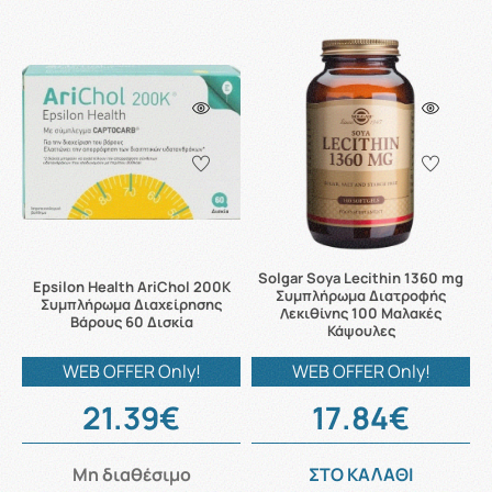
Solgar Soya Lecithin 1360 mg
Epsilon Health AriChol 200Κ
Συμπλήρωμα Διατροφής
Συμπλήρωμα Διαχείρησης
Λεκιθίνης 100 Μαλακές
Βάρους 60 Δισκία
Κάψουλες
WEB OFFER Only!
WEB OFFER Only!
21.39€
17.84€
Μη διαθέσιμο
ΣΤΟ ΚΑΛΑΘΙ