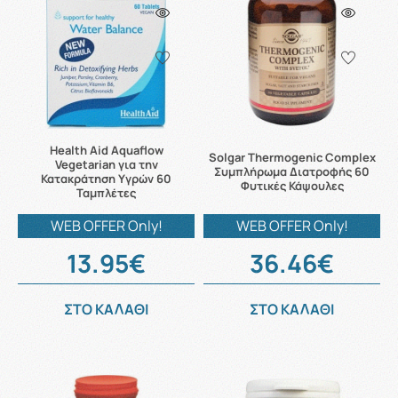
Health Aid Aquaflow
Solgar Thermogenic Complex
Vegetarian για την
Συμπλήρωμα Διατροφής 60
Κατακράτηση Υγρών 60
Φυτικές Κάψουλες
Ταμπλέτες
WEB OFFER Only!
WEB OFFER Only!
13.95€
36.46€
ΣΤΟ ΚΑΛΑΘΙ
ΣΤΟ ΚΑΛΑΘΙ