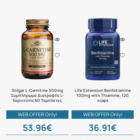
Solgar L-Carnitine 500mg
Life Extension Benfotiamine
Συμπλήρωμα Διατροφής L-
100mg with Thiamine, 120
Καρνιτίνης 60 Ταμπλέτες
vcaps
WEB OFFER Only!
WEB OFFER Only!
53.96€
36.91€