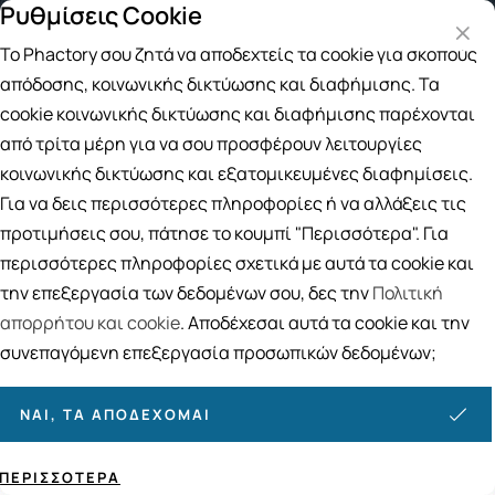
Ρυθμίσεις Cookie
αφορικά για αγορές άνω των 49€
Παραλαβή από το Κατά
Το Phactory σου ζητά να αποδεχτείς τα cookie για σκοπούς
Αναζήτηση
απόδοσης, κοινωνικής δικτύωσης και διαφήμισης. Τα
cookie κοινωνικής δικτύωσης και διαφήμισης παρέχονται
από τρίτα μέρη για να σου προσφέρουν λειτουργίες
Αρχική
/
ΑΘΛΗΤΕΣ
/
Συμπληρώματα
/
Λιποδιαλύτες
κοινωνικής δικτύωσης και εξατομικευμένες διαφημίσεις.
Λιποδιαλύτες
Για να δεις περισσότερες πληροφορίες ή να αλλάξεις τις
32
ΠΡΟΪΟΝΤΑ
προτιμήσεις σου, πάτησε το κουμπί "Περισσότερα". Για
περισσότερες πληροφορίες σχετικά με αυτά τα cookie και
Ταξινόμηση
Προβολή
την επεξεργασία των δεδομένων σου, δες την
Πολιτική
απορρήτου και cookie
. Αποδέχεσαι αυτά τα cookie και την
συνεπαγόμενη επεξεργασία προσωπικών δεδομένων;
ΝΑΙ, ΤΑ ΑΠΟΔΈΧΟΜΑΙ
ΠΕΡΙΣΣΌΤΕΡΑ