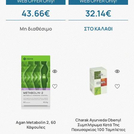
WEB OFFER Only!
WEB OFFER Only!
43.66€
32.14€
Μη διαθέσιμο
ΣΤΟ ΚΑΛΑΘΙ
Charak Ayurveda Obenyl
Agan Metabolin 2, 60
Συμπλήρωμα Κατά Της
Κάψουλες
Παχυσαρκίας 100 Ταμπλέτες