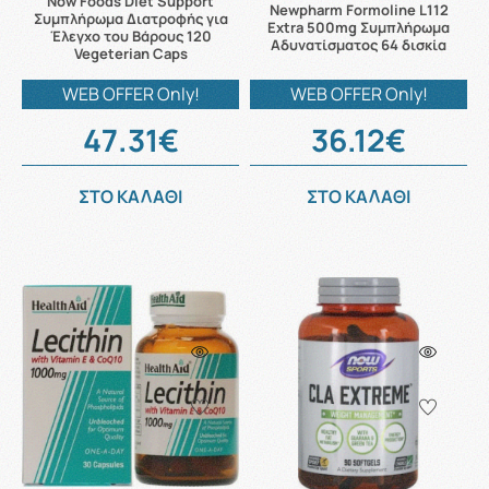
Now Foods Diet Support
Newpharm Formoline L112
Συμπλήρωμα Διατροφής για
Extra 500mg Συμπλήρωμα
Έλεγχο του Βάρους 120
Αδυνατίσματος 64 δισκία
Vegeterian Caps
WEB OFFER Only!
WEB OFFER Only!
47.31€
36.12€
ΣΤΟ ΚΑΛΑΘΙ
ΣΤΟ ΚΑΛΑΘΙ