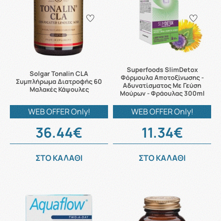
Superfoods SlimDetox
Solgar Tonalin CLA
Φόρμουλα Αποτοξίνωσης -
Συμπλήρωμα Διατροφής 60
Αδυνατίσματος Με Γεύση
Μαλακές Κάψουλες
Μούρων - Φράουλας 300ml
WEB OFFER Only!
WEB OFFER Only!
36.44€
11.34€
ΣΤΟ ΚΑΛΑΘΙ
ΣΤΟ ΚΑΛΑΘΙ