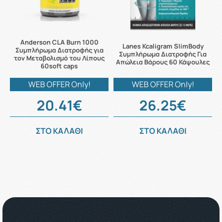
Anderson CLA Burn 1000
Lanes Kcaligram SlimBody
Συμπλήρωμα Διατροφής για
Συμπλήρωμα Διατροφής Για
τον Μεταβολισμό του Λίπους
Απώλεια Βάρους 60 Κάψουλες
60soft caps
WEB OFFER Only!
WEB OFFER Only!
20.41€
26.25€
ΣΤΟ ΚΑΛΑΘΙ
ΣΤΟ ΚΑΛΑΘΙ