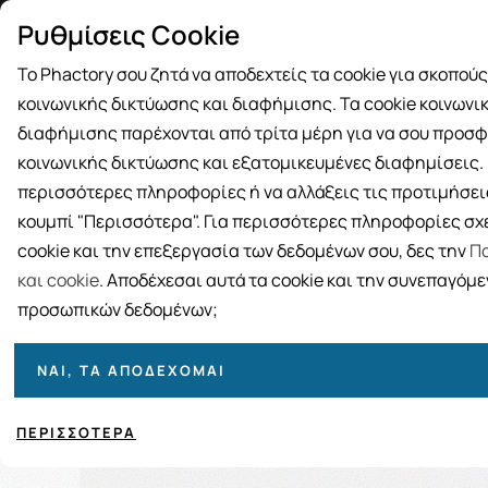
Δωρεάν μεταφορικά για αγορές άνω
Παραλ
Ρυθμίσεις Cookie
των 49€
Το Phactory σου ζητά να αποδεχτείς τα cookie για σκοπού
κοινωνικής δικτύωσης και διαφήμισης. Τα cookie κοινωνι
διαφήμισης παρέχονται από τρίτα μέρη για να σου προσφ
κοινωνικής δικτύωσης και εξατομικευμένες διαφημίσεις. Γ
BRANDS
ΓΥΝΑΙΚΑ
ΑΝΔΡΑΣ
ΜΗΤΕΡΑ ΚΑΙ 
περισσότερες πληροφορίες ή να αλλάξεις τις προτιμήσεις
κουμπί "Περισσότερα". Για περισσότερες πληροφορίες σχε
cookie και την επεξεργασία των δεδομένων σου, δες την
Πο
ΕΤΑΙΡΕΙΕΣ
και cookie
. Αποδέχεσαι αυτά τα cookie και την συνεπαγόμ
προσωπικών δεδομένων;
0..9
ΝΑΙ, ΤΑ ΑΠΟΔΈΧΟΜΑΙ
0
1
2
3
4
5
6
7
8
9
ΠΕΡΙΣΣΌΤΕΡΑ