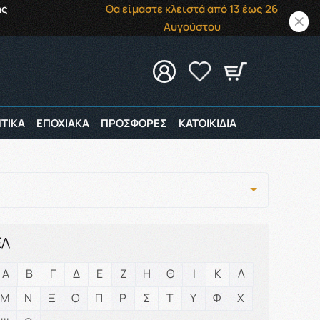
ής
Θα είμαστε κλειστά από 13 έως 26
Αυγούστου
ΤΙΚΑ
ΕΠΟΧΙΑΚΑ
ΠΡΟΣΦΟΡΕΣ
ΚΑΤΟΙΚΙΔΙΑ
ΕΛ
Α
Β
Γ
Δ
Ε
Ζ
Η
Θ
Ι
Κ
Λ
Μ
Ν
Ξ
Ο
Π
Ρ
Σ
Τ
Υ
Φ
Χ