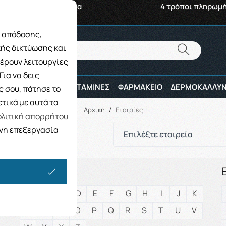
αβή από το Κατάστημα
4 τρόποι πληρωμ
ς απόδοσης,
Αναζήτηση
κής δικτύωσης και
Αναζήτηση
έρουν λειτουργίες
ια να δεις
ΠΑΙΔΙ
ΑΘΛΗΤΕΣ
ΒΙΤΑΜΙΝΕΣ
ΦΑΡΜΑΚΕΙΟ
ΔΕΡΜΟΚΑΛΛΥΝ
 σου, πάτησε το
τικά με αυτά τα
Αρχική
/
Εταιρίες
λιτική απορρήτου
ενη επεξεργασία
Επιλέξτε εταιρεία
EN
A
B
C
D
E
F
G
H
I
J
K
L
M
N
O
P
Q
R
S
T
U
V