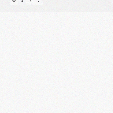
W
X
Y
Z