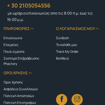
+ 30 2105054556
με ωράριο επικοινωνίας
απο τις 8:00 π.μ. εως τις
16:00 μ.μ.
ΠΛΗΡΟΦΟΡΊΕΣ
Ο ΛΟΓΑΡΙΑΣΜΌΣ ΜΟΥ
Επικοινωνία
Σύνδεση
Εταιρείες
Το καλάθι μου
Ποιοί είμαστε
Track My Order
Σύστημα Επιβράβευσης
Boήθεια
Phactory
ΌΡΟΙ ΧΡΉΣΗΣ
Όροι Χρήσης
Ασφάλεια Συναλλαγών
Πολιτική Αποστολών
Πολιτική Επιστροφών