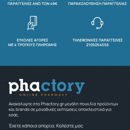
ΠΑΡΑΓΓΕΛΊΕΣ ΆΝΩ ΤΩΝ 49€
ΠΑΡΑΚΟΛΟΎΘΗΣΗ ΠΑΡΑΓΓΕΛΊΑΣ
ΕΥΚΟΛΕΣ ΑΓΟΡΕΣ
ΤΗΛΕΦΩΝΙΚΕΣ ΠΑΡΑΓΓΕΛΙΕΣ
ΜΕ 4 ΤΡΌΠΟΥΣ ΠΛΗΡΩΜΉΣ
2105054556
Ανακαλύψτε στο Phactory.gr μεγάλη ποικιλία προϊόντων
και brands σε μοναδικές εκπτώσεις αποκλειστικά για
εσάς.
Έχετε κάποια απορία; Καλέστε μας