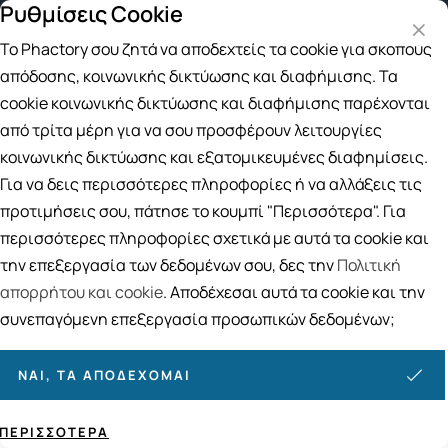
Ρυθμίσεις Cookie
Δωρεάν μεταφορικά για αγορές άνω των 4
Το Phactory σου ζητά να αποδεχτείς τα cookie για σκοπούς
Αναζήτηση
απόδοσης, κοινωνικής δικτύωσης και διαφήμισης. Τα
cookie κοινωνικής δικτύωσης και διαφήμισης παρέχονται
από τρίτα μέρη για να σου προσφέρουν λειτουργίες
Αρχική
/
Εταιρίες
/
Bioclin
κοινωνικής δικτύωσης και εξατομικευμένες διαφημίσεις.
Bioclin
Για να δεις περισσότερες πληροφορίες ή να αλλάξεις τις
προτιμήσεις σου, πάτησε το κουμπί "Περισσότερα". Για
Ταξινόμηση
Προβολή
περισσότερες πληροφορίες σχετικά με αυτά τα cookie και
την επεξεργασία των δεδομένων σου, δες την
Πολιτική
απορρήτου και cookie
. Αποδέχεσαι αυτά τα cookie και την
2
ΠΡΟΪΌΝΤΑ
συνεπαγόμενη επεξεργασία προσωπικών δεδομένων;
ΝΑΙ, ΤΑ ΑΠΟΔΈΧΟΜΑΙ
ΠΕΡΙΣΣΌΤΕΡΑ