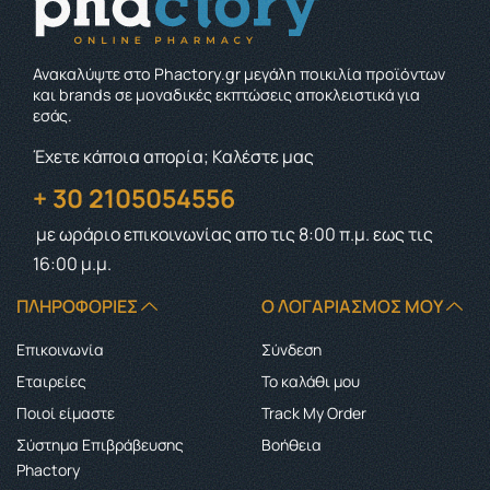
Ανακαλύψτε στο Phactory.gr μεγάλη ποικιλία προϊόντων
και brands σε μοναδικές εκπτώσεις αποκλειστικά για
εσάς.
Έχετε κάποια απορία; Καλέστε μας
+ 30 2105054556
με ωράριο επικοινωνίας
απο τις 8:00 π.μ. εως τις
16:00 μ.μ.
ΠΛΗΡΟΦΟΡΊΕΣ
Ο ΛΟΓΑΡΙΑΣΜΌΣ ΜΟΥ
Επικοινωνία
Σύνδεση
Εταιρείες
Το καλάθι μου
Ποιοί είμαστε
Track My Order
Σύστημα Επιβράβευσης
Boήθεια
Phactory