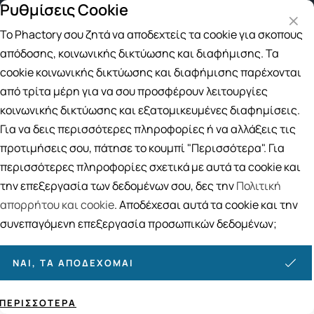
Ρυθμίσεις Cookie
Δωρεάν μεταφορικά για αγορές άν
Το Phactory σου ζητά να αποδεχτείς τα cookie για σκοπούς
Αναζήτηση
απόδοσης, κοινωνικής δικτύωσης και διαφήμισης. Τα
cookie κοινωνικής δικτύωσης και διαφήμισης παρέχονται
από τρίτα μέρη για να σου προσφέρουν λειτουργίες
Το καλάθι μου
κοινωνικής δικτύωσης και εξατομικευμένες διαφημίσεις.
Για να δεις περισσότερες πληροφορίες ή να αλλάξεις τις
προτιμήσεις σου, πάτησε το κουμπί "Περισσότερα". Για
Το καλάθι σας είναι άδειο
περισσότερες πληροφορίες σχετικά με αυτά τα cookie και
την επεξεργασία των δεδομένων σου, δες την
Πολιτική
απορρήτου και cookie
. Αποδέχεσαι αυτά τα cookie και την
Επιστροφή
συνεπαγόμενη επεξεργασία προσωπικών δεδομένων;
ΝΑΙ, ΤΑ ΑΠΟΔΈΧΟΜΑΙ
ΠΕΡΙΣΣΌΤΕΡΑ