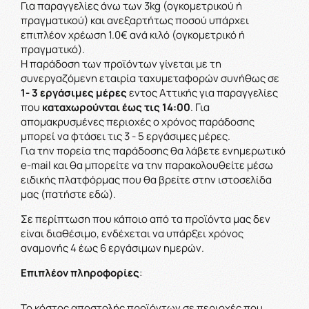
Για παραγγελίες άνω των 3kg (ογκομετρικού ή
πραγματικού) και ανεξαρτήτως ποσού υπάρχει
επιπλέον χρέωση 1.0€ ανά κιλό (ογκομετρικό ή
πραγματικό).
H παράδοση των προϊόντων γίνεται με τη
συνεργαζόμενη εταιρία ταχυμεταφορών συνήθως σε
1- 3 εργάσιμες μέρες
εντος Αττικής για παραγγελίες
που
καταχωρούνται έως τις 14:00
. Για
απομακρυσμένες περιοχές ο χρόνος παράδοσης
μπορεί να φτάσει τις 3 - 5 εργάσιμες μέρες.
Για την πορεία της παράδοσης θα λάβετε ενημερωτικό
e-mail και θα μπορείτε να την παρακολουθείτε μέσω
ειδικής πλατφόρμας που θα βρείτε στην ιστοσελίδα
μας (
πατήστε εδώ
).
Σε περίπτωση που κάποιο από τα προϊόντα μας δεν
είναι διαθέσιμο, ενδέχεται να υπάρξει χρόνος
αναμονής 4 έως 6 εργάσιμων ημερών.
Επιπλέον πληροφορίες
:
Το κόστος αποστολής προϊόντων σε περιοχές που