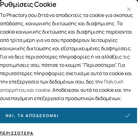
Ρυθμίσεις Cookie
Δωρεάν μεταφορικά για αγορές άνω των
Το Phactory σου ζητά να αποδεχτείς τα cookie για σκοπούς
Αναζήτηση
απόδοσης, κοινωνικής δικτύωσης και διαφήμισης. Τα
cookie κοινωνικής δικτύωσης και διαφήμισης παρέχονται
από τρίτα μέρη για να σου προσφέρουν λειτουργίες
Αρχική
/
Πολιτική Αποστολών
κοινωνικής δικτύωσης και εξατομικευμένες διαφημίσεις.
Πολιτική Αποστολών
Για να δεις περισσότερες πληροφορίες ή να αλλάξεις τις
προτιμήσεις σου, πάτησε το κουμπί "Περισσότερα". Για
περισσότερες πληροφορίες σχετικά με αυτά τα cookie και
την επεξεργασία των δεδομένων σου, δες την
Πολιτική
Η αποστολή της παραγγελίας σας πραγματοποιείται
στο χώρο σας με τη συνεργαζόμενη με εμάς εταιρία
απορρήτου και cookie
. Αποδέχεσαι αυτά τα cookie και την
ταχυμεταφορών, σύμφωνα με τους κάτωθι όρους:
συνεπαγόμενη επεξεργασία προσωπικών δεδομένων;
Για αγορές άνω των
49,00
€ και μέχρι 3kg βάρους
(ογκομετρικού ή πραγματικού) η αποστολή
είναι
ΔΩΡΕΑΝ
.
ΝΑΙ, ΤΑ ΑΠΟΔΈΧΟΜΑΙ
Για παραγγελίες μικρότερες των 49,00€ και μέχρι 3kg
βάρους (ογκομετρικού ή πραγματικού) τα έξοδα
ΠΕΡΙΣΣΌΤΕΡΑ
αποστολής είναι
μόνο 2,70
€.