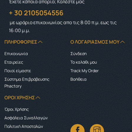
Έχετε κάποια απορία; Καλέστε μας
+ 30 2105054556
με ωράριο επικοινωνίας
απο τις 8:00 π.μ. εως τις
16:00 μ.μ.
ΠΛΗΡΟΦΟΡΊΕΣ
Ο ΛΟΓΑΡΙΑΣΜΌΣ ΜΟΥ
Επικοινωνία
Σύνδεση
Εταιρείες
Το καλάθι μου
Ποιοί είμαστε
Track My Order
Σύστημα Επιβράβευσης
Boήθεια
Phactory
ΌΡΟΙ ΧΡΉΣΗΣ
Όροι Χρήσης
Ασφάλεια Συναλλαγών
Πολιτική Αποστολών