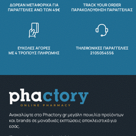
ΔΩΡΕΆΝ ΜΕΤΑΦΟΡΙΚΆ ΓΙΑ
TRACK YOUR ORDER
ΠΑΡΑΓΓΕΛΊΕΣ ΆΝΩ ΤΩΝ 49€
ΠΑΡΑΚΟΛΟΎΘΗΣΗ ΠΑΡΑΓΓΕΛΊΑΣ
ΕΥΚΟΛΕΣ ΑΓΟΡΕΣ
ΤΗΛΕΦΩΝΙΚΕΣ ΠΑΡΑΓΓΕΛΙΕΣ
ΜΕ 4 ΤΡΌΠΟΥΣ ΠΛΗΡΩΜΉΣ
2105054556
Ανακαλύψτε στο Phactory.gr μεγάλη ποικιλία προϊόντων
και brands σε μοναδικές εκπτώσεις αποκλειστικά για
εσάς.