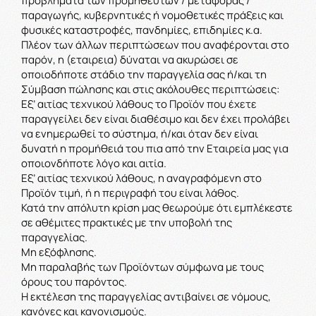
προβλήματα των προμηθευτών / μεταφοράς /
παραγωγής, κυβερνητικές ή νομοθετικές πράξεις και
φυσικές καταστροφές, πανδημίες, επιδημίες κ.α.
Πλέον των άλλων περιπτώσεων που αναφέρονται στο
παρόν, η (εταιρεια) δύναται να ακυρώσει σε
οποιοδήποτε στάδιο την παραγγελία σας ή/και τη
Σύμβαση πώλησης και στις ακόλουθες περιπτώσεις:
Εξ’ αιτίας τεχνικού λάθους το Προϊόν που έχετε
παραγγείλει δεν είναι διαθέσιμο και δεν έχει προλάβει
να ενημερωθεί το σύστημα, ή/και όταν δεν είναι
δυνατή η προμήθειά του πια από την Εταιρεία μας για
οποιονδήποτε λόγο και αιτία.
Εξ’ αιτίας τεχνικού λάθους, η αναγραφόμενη στο
Προϊόν τιμή, ή η περιγραφή του είναι λάθος.
Κατά την απόλυτη κρίση μας θεωρούμε ότι εμπλέκεστε
σε αθέμιτες πρακτικές με την υποβολή της
παραγγελίας.
Μη εξόφλησης.
Μη παραλαβής των Προϊόντων σύμφωνα με τους
όρους του παρόντος.
Η εκτέλεση της παραγγελίας αντιβαίνει σε νόμους,
κανόνες και κανονισμούς.