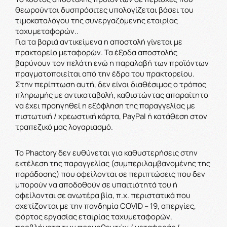
θεωρούνται δυσπρόσιτες υπολογίζεται βάσει του
τιμοκαταλόγου της συνεργαζόμενης εταιρίας
ταχυμεταφορών.
.
Για τα βαριά αντικείμενα η αποστολή γίνεται με
πρακτορείο μεταφορών. Τα έξοδα αποστολής
βαρύνουν τον πελάτη ενώ η παραλαβή των προϊόντων
πραγματοποιείται από την έδρα του πρακτορείου.
Στην περίπτωση αυτή, δεν είναι διαθέσιμος ο τρόπος
πληρωμής με αντικαταβολή, καθιστώντας απαραίτητο
να έχει προηγηθεί η εξόφληση της παραγγελίας με
πιστωτική / χρεωστική κάρτα, PayPal ή κατάθεση στον
τραπεζικό μας λογαριασμό.
Το Phactory δεν ευθύνεται για καθυστερήσεις στην
εκτέλεση της παραγγελίας (συμπεριλαμβανομένης της
παράδοσης) που οφείλονται σε περιπτώσεις που δεν
μπορούν να αποδοθούν σε υπαιτιότητά του ή
οφείλονται σε ανωτέρα βία, π.χ. περιστατικά που
σχετίζονται με την πανδημία COVID – 19, απεργίες,
φόρτος εργασίας εταιρίας ταχυμεταφορών,