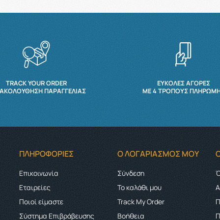
TRACK YOUR ORDER
ΕΥΚΟΛΕΣ ΑΓΟΡΕΣ
ΑΚΟΛΟΎΘΗΣΗ ΠΑΡΑΓΓΕΛΊΑΣ
ΜΕ 4 ΤΡΌΠΟΥΣ ΠΛΗΡΩΜ
ΠΛΗΡΟΦΟΡΊΕΣ
Ο ΛΟΓΑΡΙΑΣΜΌΣ ΜΟΥ
Επικοινωνία
Σύνδεση
Ό
Εταιρείες
Το καλάθι μου
Α
Ποιοί είμαστε
Track My Order
Π
Σύστημα Επιβράβευσης
Boήθεια
Π