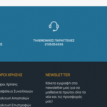
ΤΗΛΕΦΩΝΙΚΕΣ ΠΑΡΑΓΓΕΛΙΕΣ
ΉΣ
2105054556
ΌΡΟΙ ΧΡΉΣΗΣ
NEWSLETTER
Κάνετε εγγραφή στο
ροι Χρήσης
newsletter μας για να
σφάλεια Συναλλαγών
μαθαίνετε πρώτοι όλα τα
νέα και τις προσφορές
ολιτική Αποστολών
μας!
ολιτική Επιστροφών