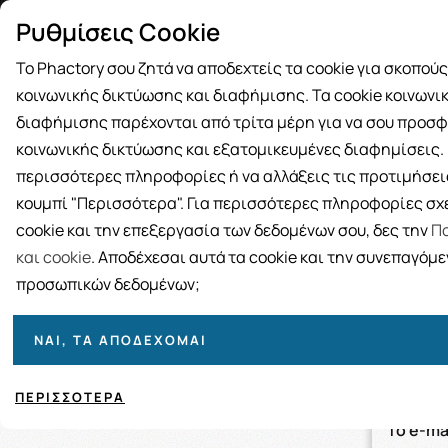
Δωρεάν μεταφορικά για αγορές άνω
Παραλ
Ρυθμίσεις Cookie
των 49€
Το Phactory σου ζητά να αποδεχτείς τα cookie για σκοπού
κοινωνικής δικτύωσης και διαφήμισης. Τα cookie κοινωνι
διαφήμισης παρέχονται από τρίτα μέρη για να σου προσφ
κοινωνικής δικτύωσης και εξατομικευμένες διαφημίσεις. Γ
BRANDS
ΓΥΝΑΙΚΑ
ΑΝΔΡΑΣ
ΜΗΤΕΡΑ ΚΑΙ 
περισσότερες πληροφορίες ή να αλλάξεις τις προτιμήσεις
κουμπί "Περισσότερα". Για περισσότερες πληροφορίες σχε
cookie και την επεξεργασία των δεδομένων σου, δες την
Πο
Αν έχετε
και cookie
. Αποδέχεσαι αυτά τα cookie και την συνεπαγόμ
email τη
προσωπικών δεδομένων;
κωδικού.
ΝΑΙ, ΤΑ ΑΠΟΔΈΧΟΜΑΙ
Ανάκ
ΠΕΡΙΣΣΌΤΕΡΑ
Το e-ma