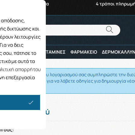
αβή από το Κατάστημα
4 τρόποι πληρωμ
ς απόδοσης,
Αναζήτηση
κής δικτύωσης και
Αναζήτηση
έρουν λειτουργίες
ια να δεις
ΠΑΙΔΙ
ΑΘΛΗΤΕΣ
ΒΙΤΑΜΙΝΕΣ
ΦΑΡΜΑΚΕΙΟ
ΔΕΡΜΟΚΑΛΛΥΝ
 σου, πάτησε το
τικά με αυτά τα
λιτική απορρήτου
 ξεχάσει τον κωδικό του λογαριασμού σας συμπληρώστε την δι
ενη επεξεργασία
ν οποία έχετε δηλώσει για να λάβετε οδηγίες για δημιουργία νέο
τηση κωδικού
il σας: