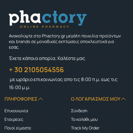
Ανακαλύψτε στο Phactory.gr μεγάλη ποικιλία προϊόντων
και brands σε μοναδικές εκπτώσεις αποκλειστικά για
εσάς.
Έχετε κάποια απορία; Καλέστε μας
+ 30 2105054556
με ωράριο επικοινωνίας
απο τις 8:00 π.μ. εως τις
16:00 μ.μ.
ΠΛΗΡΟΦΟΡΊΕΣ
Ο ΛΟΓΑΡΙΑΣΜΌΣ ΜΟΥ
Επικοινωνία
Σύνδεση
Εταιρείες
Το καλάθι μου
Ποιοί είμαστε
Track My Order