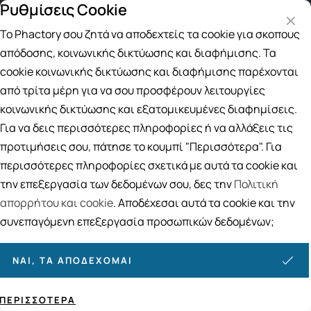
Ρυθμίσεις Cookie
Δωρεάν μεταφορικά για αγορές άν
Το Phactory σου ζητά να αποδεχτείς τα cookie για σκοπούς
Αναζήτηση
απόδοσης, κοινωνικής δικτύωσης και διαφήμισης. Τα
cookie κοινωνικής δικτύωσης και διαφήμισης παρέχονται
από τρίτα μέρη για να σου προσφέρουν λειτουργίες
Αρχική
/
Εταιρίες
/
GEMMA TECH
κοινωνικής δικτύωσης και εξατομικευμένες διαφημίσεις.
GEMMA TECH
Για να δεις περισσότερες πληροφορίες ή να αλλάξεις τις
προτιμήσεις σου, πάτησε το κουμπί "Περισσότερα". Για
Ταξινόμηση
Προβολή
περισσότερες πληροφορίες σχετικά με αυτά τα cookie και
την επεξεργασία των δεδομένων σου, δες την
Πολιτική
απορρήτου και cookie
. Αποδέχεσαι αυτά τα cookie και την
1
ΠΡΟΪΌΝΤΑ
συνεπαγόμενη επεξεργασία προσωπικών δεδομένων;
ΝΑΙ, ΤΑ ΑΠΟΔΈΧΟΜΑΙ
ΠΕΡΙΣΣΌΤΕΡΑ