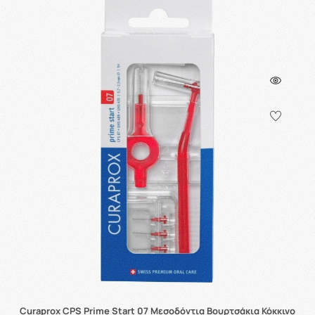
Curaprox CPS Prime Start 07 Μεσοδόντια Βουρτσάκια Κόκκινο