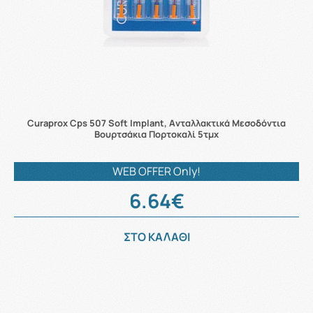
Curaprox Cps 507 Soft Implant, Aνταλλακτικά Μεσοδόντια
Βουρτσάκια Πορτοκαλί 5τμχ
WEB OFFER Only!
6.64€
ΣΤΟ ΚΑΛΑΘΙ