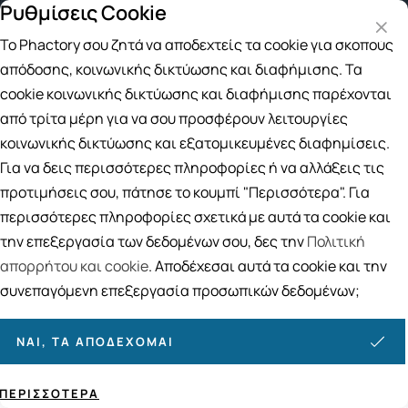
Ρυθμίσεις Cookie
 άνω των 49€
Παραλαβή από το Κατάστημα
4 τρόπο
Το Phactory σου ζητά να αποδεχτείς τα cookie για σκοπούς
Αναζήτηση
απόδοσης, κοινωνικής δικτύωσης και διαφήμισης. Τα
cookie κοινωνικής δικτύωσης και διαφήμισης παρέχονται
από τρίτα μέρη για να σου προσφέρουν λειτουργίες
Αρχική
/
Εταιρίες
/
Curaprox
κοινωνικής δικτύωσης και εξατομικευμένες διαφημίσεις.
Curaprox
Για να δεις περισσότερες πληροφορίες ή να αλλάξεις τις
προτιμήσεις σου, πάτησε το κουμπί "Περισσότερα". Για
Ταξινόμηση
Προβολή
περισσότερες πληροφορίες σχετικά με αυτά τα cookie και
την επεξεργασία των δεδομένων σου, δες την
Πολιτική
Σελίδες:
απορρήτου και cookie
. Αποδέχεσαι αυτά τα cookie και την
συνεπαγόμενη επεξεργασία προσωπικών δεδομένων;
1
2
ΝΑΙ, ΤΑ ΑΠΟΔΈΧΟΜΑΙ
87
ΠΡΟΪΌΝΤΑ
ΠΕΡΙΣΣΌΤΕΡΑ