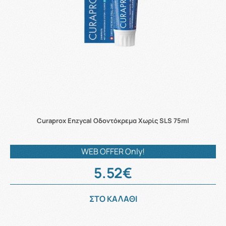
Curaprox Enzycal Οδοντόκρεμα Χωρίς SLS 75ml
WEB OFFER Only!
5.52€
ΣΤΟ ΚΑΛΑΘΙ