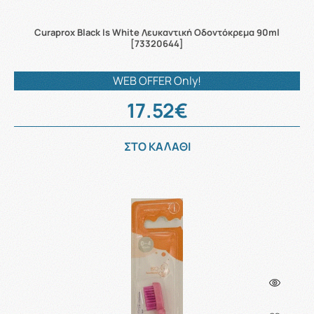
Curaprox Black Ιs White Λευκαντική Οδοντόκρεμα 90ml
[73320644]
WEB OFFER Only!
17.52€
ΣΤΟ ΚΑΛΑΘΙ