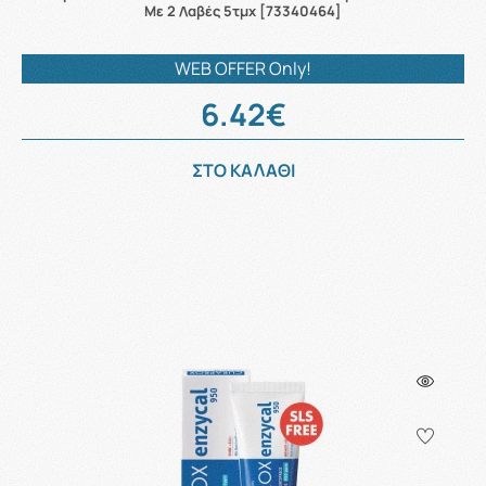
Με 2 Λαβές 5τμχ [73340464]
WEB OFFER Only!
6.42€
ΣΤΟ ΚΑΛΑΘΙ