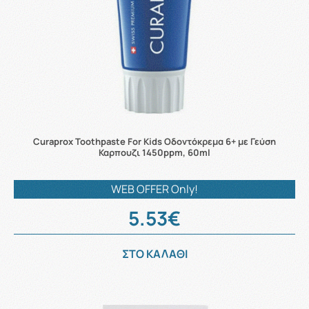
Curaprox Toothpaste For Kids Οδοντόκρεμα 6+ με Γεύση
Καρπουζι 1450ppm, 60ml
WEB OFFER Only!
5.53€
ΣΤΟ ΚΑΛΑΘΙ