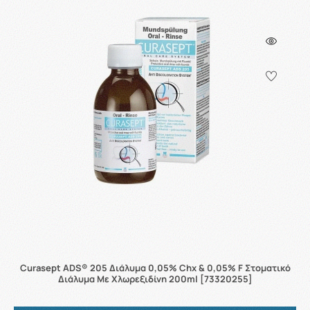
Curasept ADS® 205 Διάλυμα 0,05% Chx & 0,05% F Στοματικό
Διάλυμα Με Χλωρεξιδίνη 200ml [73320255]