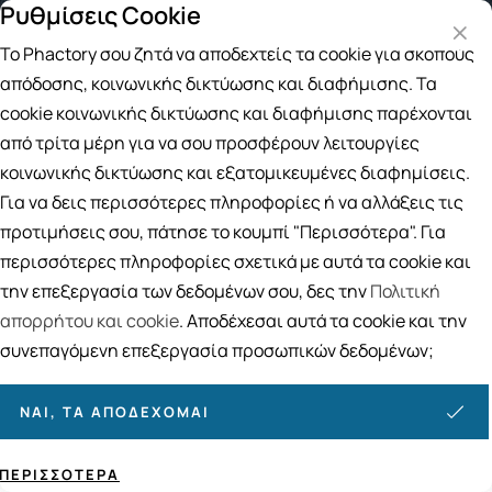
Ρυθμίσεις Cookie
Δωρεάν μεταφορικά για αγορές άνω των 49€
Το Phactory σου ζητά να αποδεχτείς τα cookie για σκοπούς
Αναζήτηση
απόδοσης, κοινωνικής δικτύωσης και διαφήμισης. Τα
cookie κοινωνικής δικτύωσης και διαφήμισης παρέχονται
από τρίτα μέρη για να σου προσφέρουν λειτουργίες
Αρχική
/
Εταιρίες
/
Aveeno
κοινωνικής δικτύωσης και εξατομικευμένες διαφημίσεις.
Aveeno
Για να δεις περισσότερες πληροφορίες ή να αλλάξεις τις
προτιμήσεις σου, πάτησε το κουμπί "Περισσότερα". Για
Ταξινόμηση
Προβολή
περισσότερες πληροφορίες σχετικά με αυτά τα cookie και
την επεξεργασία των δεδομένων σου, δες την
Πολιτική
απορρήτου και cookie
. Αποδέχεσαι αυτά τα cookie και την
5
ΠΡΟΪΌΝΤΑ
συνεπαγόμενη επεξεργασία προσωπικών δεδομένων;
ΝΑΙ, ΤΑ ΑΠΟΔΈΧΟΜΑΙ
ΠΕΡΙΣΣΌΤΕΡΑ