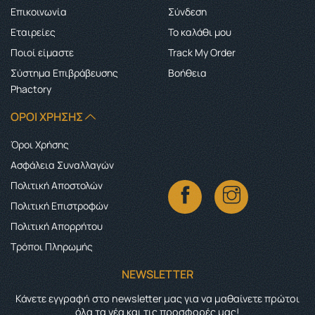
Επικοινωνία
Σύνδεση
Εταιρείες
Το καλάθι μου
Ποιοί είμαστε
Track My Order
Σύστημα Επιβράβευσης
Boήθεια
Phactory
ΌΡΟΙ ΧΡΉΣΗΣ
Όροι Χρήσης
Ασφάλεια Συναλλαγών
Πολιτική Αποστολών
Πολιτική Επιστροφών
Πολιτική Απορρήτου
Τρόποι Πληρωμής
NEWSLETTER
Κάνετε εγγραφή στο newsletter μας για να μαθαίνετε πρώτοι
όλα τα νέα και τις προσφορές μας!