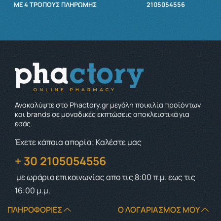
ΜΕ 4 ΤΡΌΠΟΥΣ ΠΛΗΡΩΜΉΣ
2105054556
Ανακαλύψτε στο Phactory.gr μεγάλη ποικιλία προϊόντων
και brands σε μοναδικές εκπτώσεις αποκλειστικά για
εσάς.
Έχετε κάποια απορία; Καλέστε μας
+ 30 2105054556
με ωράριο επικοινωνίας
απο τις 8:00 π.μ. εως τις
16:00 μ.μ.
ΠΛΗΡΟΦΟΡΊΕΣ
Ο ΛΟΓΑΡΙΑΣΜΌΣ ΜΟΥ