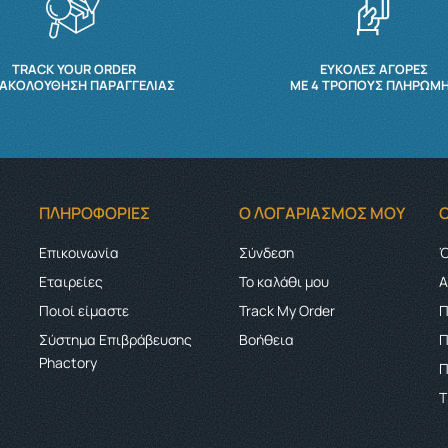
TRACK YOUR ORDER
ΕΥΚΟΛΕΣ ΑΓΟΡΕΣ
ΑΚΟΛΟΎΘΗΣΗ ΠΑΡΑΓΓΕΛΊΑΣ
ΜΕ 4 ΤΡΌΠΟΥΣ ΠΛΗΡΩΜ
ΠΛΗΡΟΦΟΡΊΕΣ
Ο ΛΟΓΑΡΙΑΣΜΌΣ ΜΟΥ
Επικοινωνία
Σύνδεση
Ό
Εταιρείες
Το καλάθι μου
Α
Ποιοί είμαστε
Track My Order
Π
Σύστημα Επιβράβευσης
Boήθεια
Π
Phactory
Π
Τ