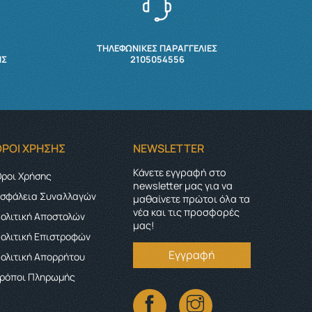
ΤΗΛΕΦΩΝΙΚΕΣ ΠΑΡΑΓΓΕΛΙΕΣ
ΉΣ
2105054556
ΌΡΟΙ ΧΡΉΣΗΣ
NEWSLETTER
Κάνετε εγγραφή στο
ροι Χρήσης
newsletter μας για να
σφάλεια Συναλλαγών
μαθαίνετε πρώτοι όλα τα
νέα και τις προσφορές
ολιτική Αποστολών
μας!
ολιτική Επιστροφών
Εγγραφή
ολιτική Απορρήτου
ρόποι Πληρωμής