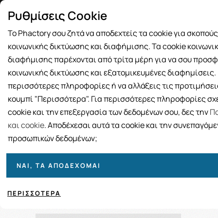
Δωρεάν μεταφορικά για αγορές άνω
Παραλ
Ρυθμίσεις Cookie
των 49€
Το Phactory σου ζητά να αποδεχτείς τα cookie για σκοπού
κοινωνικής δικτύωσης και διαφήμισης. Τα cookie κοινωνι
διαφήμισης παρέχονται από τρίτα μέρη για να σου προσφ
κοινωνικής δικτύωσης και εξατομικευμένες διαφημίσεις. Γ
BRANDS
ΓΥΝΑΙΚΑ
ΑΝΔΡΑΣ
ΜΗΤΕΡΑ ΚΑΙ 
περισσότερες πληροφορίες ή να αλλάξεις τις προτιμήσεις
κουμπί "Περισσότερα". Για περισσότερες πληροφορίες σχε
cookie και την επεξεργασία των δεδομένων σου, δες την
Πο
και cookie
. Αποδέχεσαι αυτά τα cookie και την συνεπαγόμ
προσωπικών δεδομένων;
Ταξινόμηση
Προβολή
ΝΑΙ, ΤΑ ΑΠΟΔΈΧΟΜΑΙ
ΠΕΡΙΣΣΌΤΕΡΑ