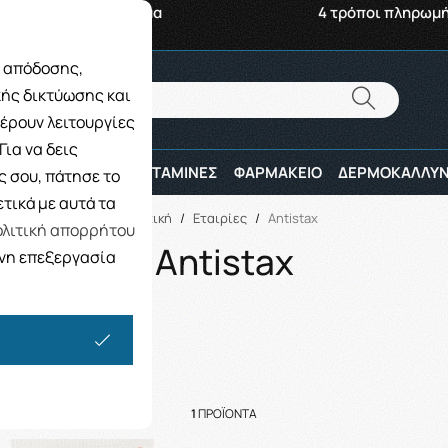
αβή από το Κατάστημα
4 τρόποι πληρωμ
ς απόδοσης,
Αναζήτηση
κής δικτύωσης και
Αναζήτηση
έρουν λειτουργίες
ια να δεις
ΠΑΙΔΙ
ΑΘΛΗΤΕΣ
ΒΙΤΑΜΙΝΕΣ
ΦΑΡΜΑΚΕΙΟ
ΔΕΡΜΟΚΑΛΛΥΝ
 σου, πάτησε το
τικά με αυτά τα
Αρχική
/
Εταιρίες
/
Antistax
λιτική απορρήτου
Antistax
ενη επεξεργασία
1
ΠΡΟΪΌΝΤΑ