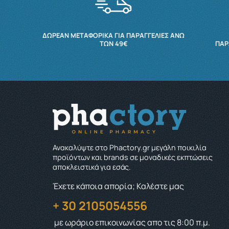
ΔΩΡΕΆΝ ΜΕΤΑΦΟΡΙΚΆ ΓΙΑ ΠΑΡΑΓΓΕΛΊΕΣ ΆΝΩ
ΤΩΝ 49€
ΠΑΡ
Ανακαλύψτε στο Phactory.gr μεγάλη ποικιλία
προϊόντων και brands σε μοναδικές εκπτώσεις
αποκλειστικά για εσάς.
Έχετε κάποια απορία; Καλέστε μας
+ 30 2105054556
με ωράριο επικοινωνίας
απο τις 8:00 π.μ.