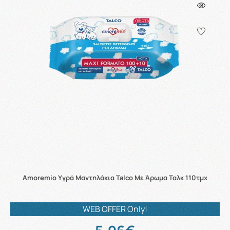
Αmoremio Υγρά Μαντηλάκια Talco Mε Άρωμα Ταλκ 110τμχ
WEB OFFER Only!