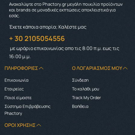
Ανακαλύψτε στο Phactory.gr μεγάλη ποικιλία προϊόντων
και brands σε μοναδικές εκπτώσεις αποκλειστικά για
εσάς.
Έχετε κάποια απορία; Καλέστε μας
+ 30 2105054556
με ωράριο επικοινωνίας
απο τις 8:00 π.μ. εως τις
16:00 μ.μ.
ΠΛΗΡΟΦΟΡΊΕΣ
Ο ΛΟΓΑΡΙΑΣΜΌΣ ΜΟΥ
Επικοινωνία
Σύνδεση
Εταιρείες
Το καλάθι μου
Ποιοί είμαστε
Track My Order
Σύστημα Επιβράβευσης
Boήθεια
Phactory
ΌΡΟΙ ΧΡΉΣΗΣ