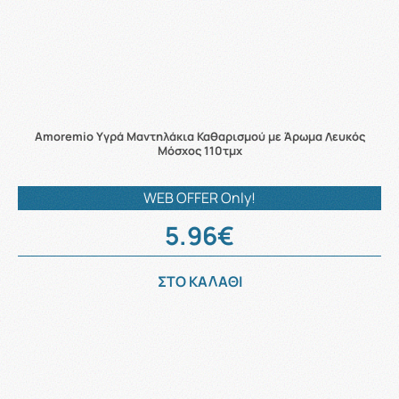
Αmoremio Υγρά Μαντηλάκια Καθαρισμού με Άρωμα Λευκός
Μόσχος 110τμχ
WEB OFFER Only!
5.96€
ΣΤΟ ΚΑΛΑΘΙ