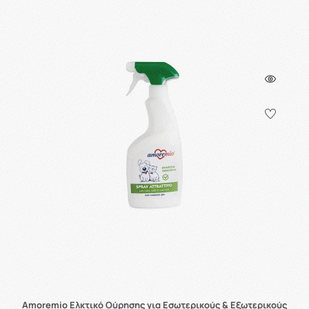
Amoremio Ελκτικό Ούρησης για Εσωτερικούς & Εξωτερικούς