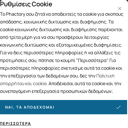
Ρυθμίσεις Cookie
ν μεταφορικά για αγορές άνω των 49€
Παραλαβή από το
Το Phactory σου ζητά να αποδεχτείς τα cookie για σκοπούς
Αναζήτηση
απόδοσης, κοινωνικής δικτύωσης και διαφήμισης. Τα
cookie κοινωνικής δικτύωσης και διαφήμισης παρέχονται
από τρίτα μέρη για να σου προσφέρουν λειτουργίες
Αρχική
/
Εταιρίες
/
Amoremio
κοινωνικής δικτύωσης και εξατομικευμένες διαφημίσεις.
Amoremio
Για να δεις περισσότερες πληροφορίες ή να αλλάξεις τις
προτιμήσεις σου, πάτησε το κουμπί "Περισσότερα". Για
Ταξινόμηση
Προβολή
περισσότερες πληροφορίες σχετικά με αυτά τα cookie και
την επεξεργασία των δεδομένων σου, δες την
Πολιτική
απορρήτου και cookie
. Αποδέχεσαι αυτά τα cookie και την
10
ΠΡΟΪΌΝΤΑ
συνεπαγόμενη επεξεργασία προσωπικών δεδομένων;
ΝΑΙ, ΤΑ ΑΠΟΔΈΧΟΜΑΙ
ΠΕΡΙΣΣΌΤΕΡΑ