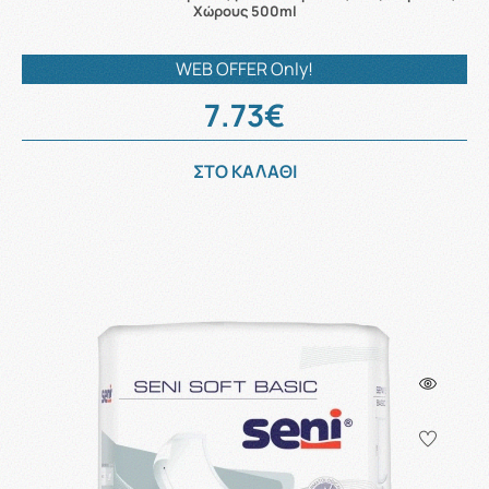
Χώρους 500ml
WEB OFFER Only!
7.73€
ΣΤΟ ΚΑΛΑΘΙ