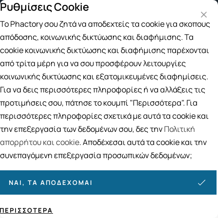
Ρυθμίσεις Cookie
ταφορικά για αγορές άνω των 49€
Παραλαβή από το Κατ
Το Phactory σου ζητά να αποδεχτείς τα cookie για σκοπούς
Αναζήτηση
απόδοσης, κοινωνικής δικτύωσης και διαφήμισης. Τα
cookie κοινωνικής δικτύωσης και διαφήμισης παρέχονται
από τρίτα μέρη για να σου προσφέρουν λειτουργίες
Αρχική
/
Εταιρίες
/
CUBE
κοινωνικής δικτύωσης και εξατομικευμένες διαφημίσεις.
CUBE
Για να δεις περισσότερες πληροφορίες ή να αλλάξεις τις
προτιμήσεις σου, πάτησε το κουμπί "Περισσότερα". Για
Ταξινόμηση
Προβολή
περισσότερες πληροφορίες σχετικά με αυτά τα cookie και
την επεξεργασία των δεδομένων σου, δες την
Πολιτική
απορρήτου και cookie
. Αποδέχεσαι αυτά τα cookie και την
9
ΠΡΟΪΌΝΤΑ
συνεπαγόμενη επεξεργασία προσωπικών δεδομένων;
ΝΑΙ, ΤΑ ΑΠΟΔΈΧΟΜΑΙ
ΠΕΡΙΣΣΌΤΕΡΑ