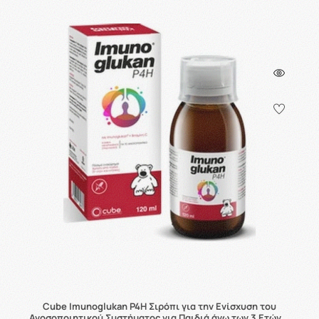
Cube Imunoglukan P4H Σιρόπι για την Ενίσχυση του
Ανοσοποιητικού Συστήματος για Παιδιά άνω των 3 Ετών …