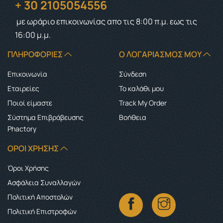
+ 30 2105054556
με ωράριο επικοινωνίας
απο τις 8:00 π.μ. εως τις
16:00 μ.μ.
ΠΛΗΡΟΦΟΡΊΕΣ
Ο ΛΟΓΑΡΙΑΣΜΌΣ ΜΟΥ
Επικοινωνία
Σύνδεση
Εταιρείες
Το καλάθι μου
Ποιοί είμαστε
Track My Order
Σύστημα Επιβράβευσης
Boήθεια
Phactory
ΌΡΟΙ ΧΡΉΣΗΣ
Όροι Χρήσης
Ασφάλεια Συναλλαγών
Πολιτική Αποστολών
Πολιτική Επιστροφών