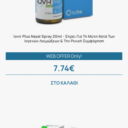
Iovir Plus Nasal Spray 20ml - Σπρέι Για Τη Μύτη Κατά Των
Ιογενών Λοιμώξεων & Την Ρινική Συμφόρηση
WEB OFFER Only!
7.74€
ΣΤΟ ΚΑΛΑΘΙ