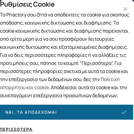
Ρυθμίσεις Cookie
Δωρεάν μεταφορικά για αγορές άνω των 49€
Το Phactory σου ζητά να αποδεχτείς τα cookie για σκοπούς
Αναζήτηση
απόδοσης, κοινωνικής δικτύωσης και διαφήμισης. Τα
cookie κοινωνικής δικτύωσης και διαφήμισης παρέχονται
από τρίτα μέρη για να σου προσφέρουν λειτουργίες
Αρχική
/
Εταιρίες
/
Amvis
κοινωνικής δικτύωσης και εξατομικευμένες διαφημίσεις.
Amvis
Για να δεις περισσότερες πληροφορίες ή να αλλάξεις τις
προτιμήσεις σου, πάτησε το κουμπί "Περισσότερα". Για
Ταξινόμηση
Προβολή
περισσότερες πληροφορίες σχετικά με αυτά τα cookie και
την επεξεργασία των δεδομένων σου, δες την
Πολιτική
απορρήτου και cookie
. Αποδέχεσαι αυτά τα cookie και την
4
ΠΡΟΪΌΝΤΑ
συνεπαγόμενη επεξεργασία προσωπικών δεδομένων;
ΝΑΙ, ΤΑ ΑΠΟΔΈΧΟΜΑΙ
ΠΕΡΙΣΣΌΤΕΡΑ