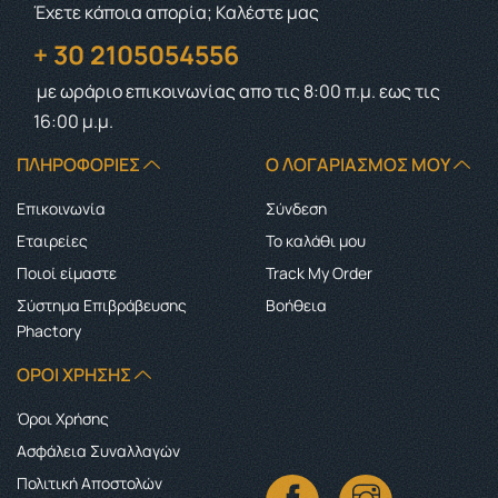
Έχετε κάποια απορία; Καλέστε μας
+ 30 2105054556
με ωράριο επικοινωνίας
απο τις 8:00 π.μ. εως τις
16:00 μ.μ.
ΠΛΗΡΟΦΟΡΊΕΣ
Ο ΛΟΓΑΡΙΑΣΜΌΣ ΜΟΥ
Επικοινωνία
Σύνδεση
Εταιρείες
Το καλάθι μου
Ποιοί είμαστε
Track My Order
Σύστημα Επιβράβευσης
Boήθεια
Phactory
ΌΡΟΙ ΧΡΉΣΗΣ
Όροι Χρήσης
Ασφάλεια Συναλλαγών
Πολιτική Αποστολών