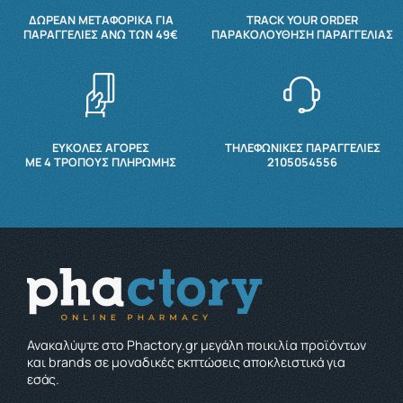
ΔΩΡΕΆΝ ΜΕΤΑΦΟΡΙΚΆ ΓΙΑ
TRACK YOUR ORDER
ΠΑΡΑΓΓΕΛΊΕΣ ΆΝΩ ΤΩΝ 49€
ΠΑΡΑΚΟΛΟΎΘΗΣΗ ΠΑΡΑΓΓΕΛΊΑΣ
ΕΥΚΟΛΕΣ ΑΓΟΡΕΣ
ΤΗΛΕΦΩΝΙΚΕΣ ΠΑΡΑΓΓΕΛΙΕΣ
ΜΕ 4 ΤΡΌΠΟΥΣ ΠΛΗΡΩΜΉΣ
2105054556
Ανακαλύψτε στο Phactory.gr μεγάλη ποικιλία προϊόντων
και brands σε μοναδικές εκπτώσεις αποκλειστικά για
εσάς.