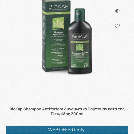
BioKap Shampoo Antiforfora Δυναμωτικό Σαμπουάν κατά της
Πιτυρίδας 200ml
WEB OFFER Only!