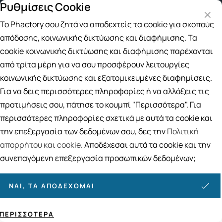
Ρυθμίσεις Cookie
ρεάν μεταφορικά για αγορές άνω των 49€
Παραλαβή από
Το Phactory σου ζητά να αποδεχτείς τα cookie για σκοπούς
Αναζήτηση
απόδοσης, κοινωνικής δικτύωσης και διαφήμισης. Τα
cookie κοινωνικής δικτύωσης και διαφήμισης παρέχονται
από τρίτα μέρη για να σου προσφέρουν λειτουργίες
Αρχική
/
Εταιρίες
/
BIOSLINE
κοινωνικής δικτύωσης και εξατομικευμένες διαφημίσεις.
BIOSLINE
Για να δεις περισσότερες πληροφορίες ή να αλλάξεις τις
προτιμήσεις σου, πάτησε το κουμπί "Περισσότερα". Για
Ταξινόμηση
Προβολή
περισσότερες πληροφορίες σχετικά με αυτά τα cookie και
την επεξεργασία των δεδομένων σου, δες την
Πολιτική
απορρήτου και cookie
. Αποδέχεσαι αυτά τα cookie και την
3
ΠΡΟΪΌΝΤΑ
συνεπαγόμενη επεξεργασία προσωπικών δεδομένων;
ΝΑΙ, ΤΑ ΑΠΟΔΈΧΟΜΑΙ
ΠΕΡΙΣΣΌΤΕΡΑ