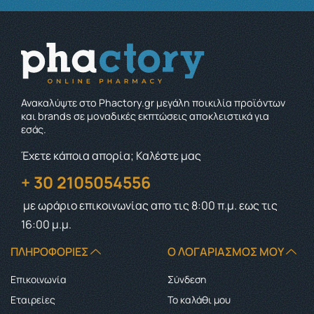
Ανακαλύψτε στο Phactory.gr μεγάλη ποικιλία προϊόντων
και brands σε μοναδικές εκπτώσεις αποκλειστικά για
εσάς.
Έχετε κάποια απορία; Καλέστε μας
+ 30 2105054556
με ωράριο επικοινωνίας
απο τις 8:00 π.μ. εως τις
16:00 μ.μ.
ΠΛΗΡΟΦΟΡΊΕΣ
Ο ΛΟΓΑΡΙΑΣΜΌΣ ΜΟΥ
Επικοινωνία
Σύνδεση
Εταιρείες
Το καλάθι μου