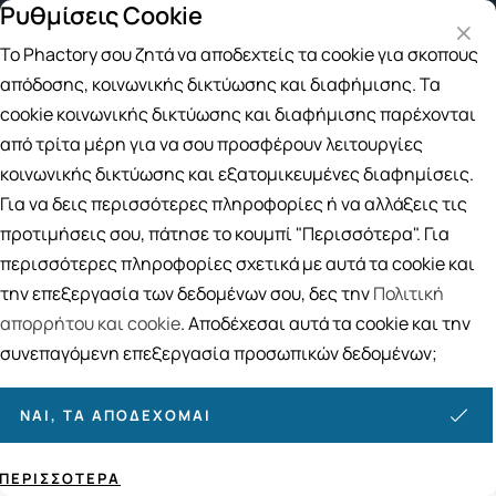
Ρυθμίσεις Cookie
Δωρεάν μεταφορικά για αγορές άνω των 
Το Phactory σου ζητά να αποδεχτείς τα cookie για σκοπούς
Αναζήτηση
απόδοσης, κοινωνικής δικτύωσης και διαφήμισης. Τα
cookie κοινωνικής δικτύωσης και διαφήμισης παρέχονται
από τρίτα μέρη για να σου προσφέρουν λειτουργίες
Αρχική
/
Εταιρίες
/
ROMED HOLLAND
κοινωνικής δικτύωσης και εξατομικευμένες διαφημίσεις.
ROMED HOLLAND
Για να δεις περισσότερες πληροφορίες ή να αλλάξεις τις
προτιμήσεις σου, πάτησε το κουμπί "Περισσότερα". Για
Ταξινόμηση
Προβολή
περισσότερες πληροφορίες σχετικά με αυτά τα cookie και
την επεξεργασία των δεδομένων σου, δες την
Πολιτική
απορρήτου και cookie
. Αποδέχεσαι αυτά τα cookie και την
1
ΠΡΟΪΌΝΤΑ
συνεπαγόμενη επεξεργασία προσωπικών δεδομένων;
ΝΑΙ, ΤΑ ΑΠΟΔΈΧΟΜΑΙ
ΠΕΡΙΣΣΌΤΕΡΑ