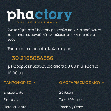
Ανακαλύψτε στο Phactory.gr μεγάλη ποικιλία προϊόντων
και brands σε μοναδικές εκπτώσεις αποκλειστικά για
εσάς.
Έχετε κάποια απορία; Καλέστε μας
+ 30 2105054556
με ωράριο επικοινωνίας
απο τις 8:00 π.μ. εως τις
16:00 μ.μ.
ΠΛΗΡΟΦΟΡΊΕΣ
Ο ΛΟΓΑΡΙΑΣΜΌΣ ΜΟΥ
Επικοινωνία
Σύνδεση
Εταιρείες
Το καλάθι μου
Ποιοί είμαστε
Track My Order