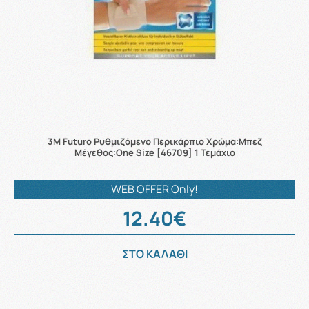
3M Futuro Ρυθμιζόμενο Περικάρπιο Χρώμα:Μπεζ
Μέγεθος:One Size [46709] 1 Τεμάχιο
WEB OFFER Only!
12.40€
ΣΤΟ ΚΑΛΑΘΙ