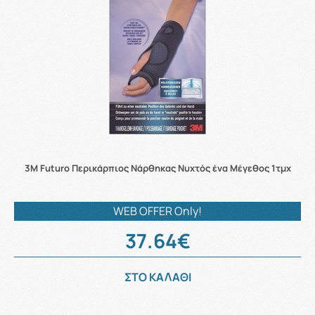
3M Futuro Περικάρπιος Νάρθηκας Νυχτός ένα Μέγεθος 1τμχ
WEB OFFER Only!
37.64€
ΣΤΟ ΚΑΛΑΘΙ