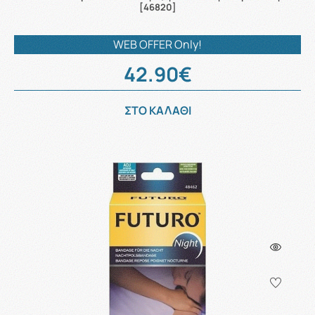
[46820]
WEB OFFER Only!
42.90€
ΣΤΟ ΚΑΛΑΘΙ