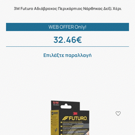
3M Futuro Αδιάβροχος Περικάρπιος Νάρθηκας Δεξί Χέρι
WEB OFFER Only!
32.46€
Επιλέξτε παραλλαγή