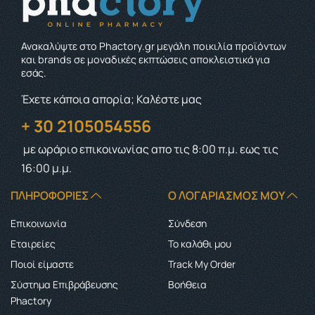
Ανακαλύψτε στο Phactory.gr μεγάλη ποικιλία προϊόντων
και brands σε μοναδικές εκπτώσεις αποκλειστικά για
εσάς.
Έχετε κάποια απορία; Καλέστε μας
+ 30 2105054556
με ωράριο επικοινωνίας
απο τις 8:00 π.μ. εως τις
16:00 μ.μ.
ΠΛΗΡΟΦΟΡΊΕΣ
Ο ΛΟΓΑΡΙΑΣΜΌΣ ΜΟΥ
Επικοινωνία
Σύνδεση
Εταιρείες
Το καλάθι μου
Ποιοί είμαστε
Track My Order
Σύστημα Επιβράβευσης
Boήθεια
Phactory