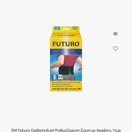
3M Futuro Ορθοπεδική Ρυθμιζόμενη Ζώνη με Κορδόνι 1τμχ