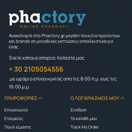
Ανακαλύψτε στο Phactory.gr μεγάλη ποικιλία προϊόντων
και brands σε μοναδικές εκπτώσεις αποκλειστικά για
εσάς.
Έχετε κάποια απορία; Καλέστε μας
+ 30 2105054556
με ωράριο επικοινωνίας
απο τις 8:00 π.μ. εως τις
16:00 μ.μ.
ΠΛΗΡΟΦΟΡΊΕΣ
Ο ΛΟΓΑΡΙΑΣΜΌΣ ΜΟΥ
Επικοινωνία
Σύνδεση
Εταιρείες
Το καλάθι μου
Ποιοί είμαστε
Track My Order