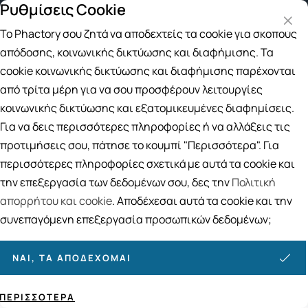
Ρυθμίσεις Cookie
Δωρεάν μεταφορικά για αγορές άνω των 
Το Phactory σου ζητά να αποδεχτείς τα cookie για σκοπούς
Αναζήτηση
απόδοσης, κοινωνικής δικτύωσης και διαφήμισης. Τα
cookie κοινωνικής δικτύωσης και διαφήμισης παρέχονται
από τρίτα μέρη για να σου προσφέρουν λειτουργίες
Αρχική
/
Εταιρίες
/
Delictase
κοινωνικής δικτύωσης και εξατομικευμένες διαφημίσεις.
Delictase
Για να δεις περισσότερες πληροφορίες ή να αλλάξεις τις
προτιμήσεις σου, πάτησε το κουμπί "Περισσότερα". Για
Ταξινόμηση
Προβολή
περισσότερες πληροφορίες σχετικά με αυτά τα cookie και
την επεξεργασία των δεδομένων σου, δες την
Πολιτική
απορρήτου και cookie
. Αποδέχεσαι αυτά τα cookie και την
1
ΠΡΟΪΌΝΤΑ
συνεπαγόμενη επεξεργασία προσωπικών δεδομένων;
ΝΑΙ, ΤΑ ΑΠΟΔΈΧΟΜΑΙ
ΠΕΡΙΣΣΌΤΕΡΑ