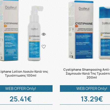
Cystiphane Shampooing Anti
tiphane Lotion Λοσιόν Κατά της
Σαμπουάν Κατά Tης Τριχόπ
Τριχόπτωσης 100ml
200ml
WEB OFFER Only!
WEB OFFER Only!
25.41€
13.29€