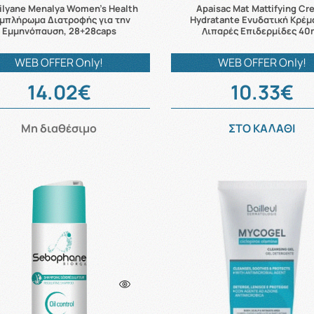
lyane Menalya Women's Health
Apaisac Mat Mattifying Cr
μπλήρωμα Διατροφής για την
Hydratante Ενυδατική Κρέμ
Εμμηνόπαυση, 28+28caps
Λιπαρές Επιδερμίδες 40
WEB OFFER Only!
WEB OFFER Only!
14.02€
10.33€
Μη διαθέσιμο
ΣΤΟ ΚΑΛΑΘΙ