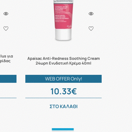
lus για
Apaisac Anti-Redness Soothing Cream
ωρίδας
24ωρη Ενυδατική Κρέμα 40ml
WEB OFFER Only!
10.33€
ΣΤΟ ΚΑΛΑΘΙ