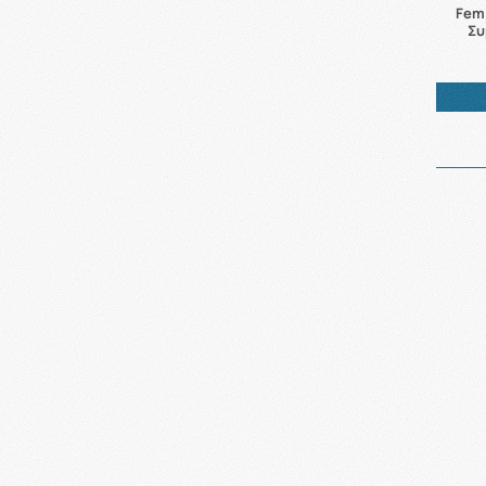
Femi
Συ