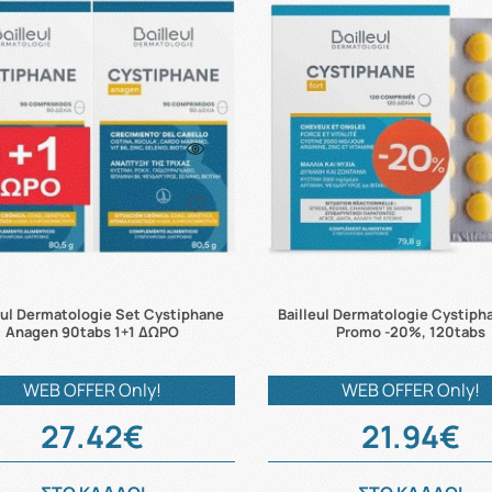
eul Dermatologie Set Cystiphane
Bailleul Dermatologie Cystiph
Anagen 90tabs 1+1 ΔΩΡΟ
Promo -20%, 120tabs
WEB OFFER Only!
WEB OFFER Only!
27.42€
21.94€