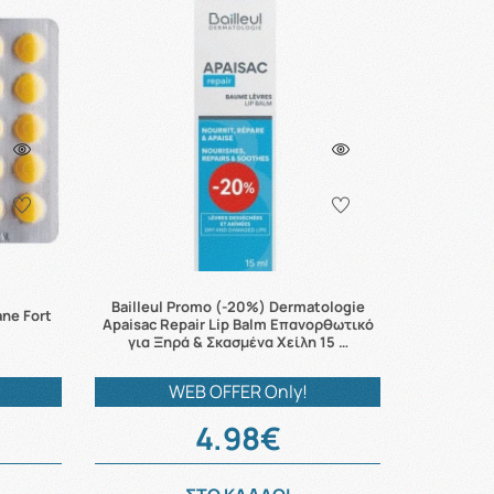
Bailleul Promo (-20%) Dermatologie
ane Fort
Apaisac Repair Lip Balm Επανορθωτικό
για Ξηρά & Σκασμένα Χείλη 15 …
WEB OFFER Only!
4.98€