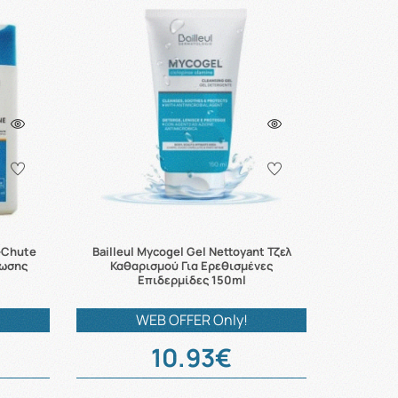
-Chute
Bailleul Mycogel Gel Nettoyant Τζελ
τωσης
Καθαρισμού Για Ερεθισμένες
Επιδερμίδες 150ml
WEB OFFER Only!
10.93€