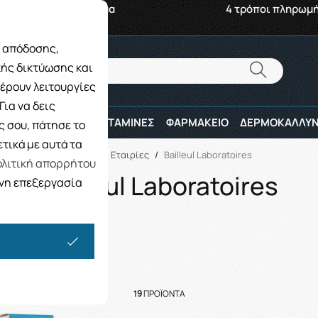
αβή από το Κατάστημα
4 τρόποι πληρωμ
ς απόδοσης,
Αναζήτηση
κής δικτύωσης και
Αναζήτηση
έρουν λειτουργίες
ια να δεις
ΠΑΙΔΙ
ΑΘΛΗΤΕΣ
ΒΙΤΑΜΙΝΕΣ
ΦΑΡΜΑΚΕΙΟ
ΔΕΡΜΟΚΑΛΛΥΝ
 σου, πάτησε το
τικά με αυτά τα
Αρχική
/
Εταιρίες
/
Bailleul Laboratoires
λιτική απορρήτου
Bailleul Laboratoires
ενη επεξεργασία
19
ΠΡΟΪΌΝΤΑ