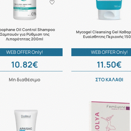
bophane Oil Control Shampoo
Mycogel Cleansing Gel Καθαρ
Σαμπουάν για Ρύθμιση της
Ευαίσθητης Περιοχής 15
Λιπαρότητας 200ml
WEB OFFER Only!
WEB OFFER Only!
10.82€
11.50€
Μη διαθέσιμο
ΣΤΟ ΚΑΛΑΘΙ