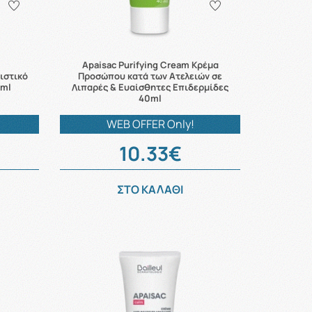
Apaisac Purifying Cream Κρέμα
ιστικό
Προσώπου κατά των Ατελειών σε
0ml
Λιπαρές & Ευαίσθητες Επιδερμίδες
40ml
WEB OFFER Only!
10.33€
ΣΤΟ ΚΑΛΑΘΙ