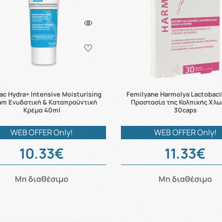
ac Hydra+ Intensive Moisturising
Femilyane Harmolya Lactobacil
am Ενυδατική & Kαταπραϋντική
Προστασία της Κολπικής Χλ
Kρέμα 40ml
30caps
WEB OFFER Only!
WEB OFFER Only!
10.33€
11.33€
Μη διαθέσιμο
Μη διαθέσιμο