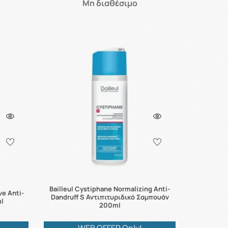
Μη διαθέσιμο
Bailleul Cystiphane Normalizing Anti-
ve Anti-
Dandruff S Αντιπιτυριδικό Σαμπουάν
l
200ml