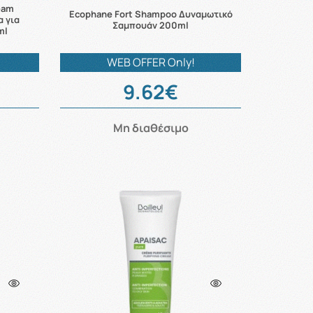
eam
Ecophane Fort Shampoo Δυναμωτικό
α για
Σαμπουάν 200ml
ml
WEB OFFER Only!
9.62€
Μη διαθέσιμο