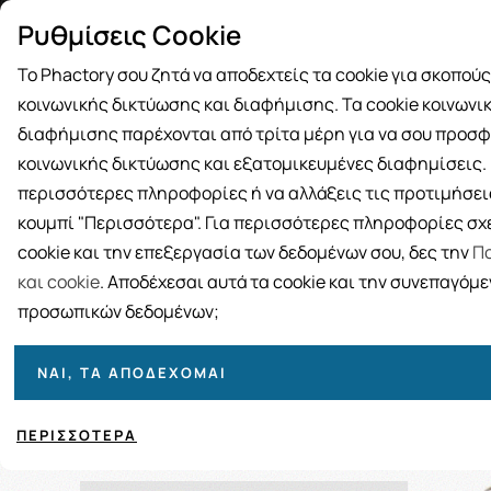
Δωρεάν μεταφορικά για αγορές άνω
Παραλ
Ρυθμίσεις Cookie
των 49€
Το Phactory σου ζητά να αποδεχτείς τα cookie για σκοπού
κοινωνικής δικτύωσης και διαφήμισης. Τα cookie κοινωνι
διαφήμισης παρέχονται από τρίτα μέρη για να σου προσφ
κοινωνικής δικτύωσης και εξατομικευμένες διαφημίσεις. Γ
BRANDS
ΓΥΝΑΙΚΑ
ΑΝΔΡΑΣ
ΜΗΤΕΡΑ ΚΑΙ 
περισσότερες πληροφορίες ή να αλλάξεις τις προτιμήσεις
κουμπί "Περισσότερα". Για περισσότερες πληροφορίες σχε
cookie και την επεξεργασία των δεδομένων σου, δες την
Πο
και cookie
. Αποδέχεσαι αυτά τα cookie και την συνεπαγόμ
προσωπικών δεδομένων;
Ταξινόμηση
Προβολή
ΝΑΙ, ΤΑ ΑΠΟΔΈΧΟΜΑΙ
ΠΕΡΙΣΣΌΤΕΡΑ