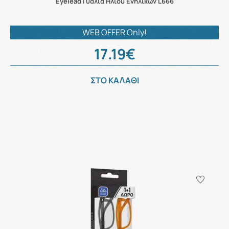
Eyelead Γυαλιά Ηλίου Ενηλίκων L666
WEB OFFER Only!
17.19€
ΣΤΟ ΚΑΛΑΘΙ