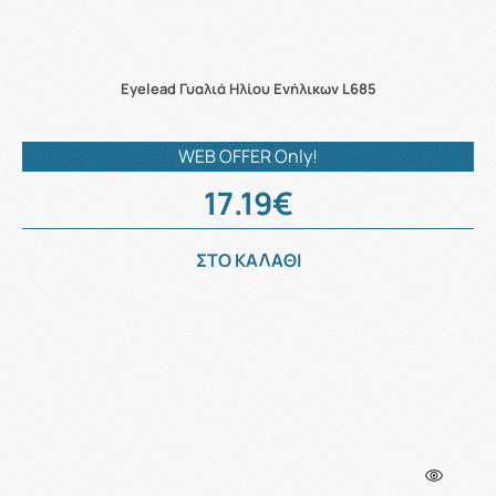
Eyelead Γυαλιά Ηλίου Ενήλικων L685
WEB OFFER Only!
17.19€
ΣΤΟ ΚΑΛΑΘΙ