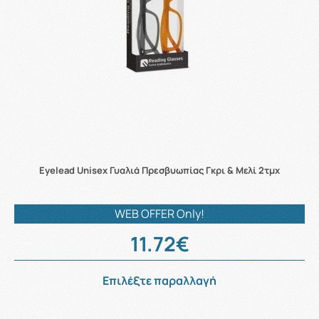
Eyelead Unisex Γυαλιά Πρεσβυωπίας Γκρι & Μελί 2τμχ
WEB OFFER Only!
11.72€
Επιλέξτε παραλλαγή