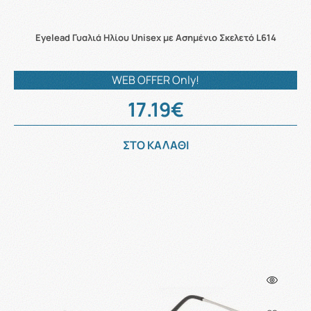
Eyelead Γυαλιά Ηλίου Unisex με Ασημένιο Σκελετό L614
WEB OFFER Only!
17.19€
ΣΤΟ ΚΑΛΑΘΙ