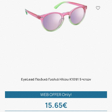
EyeLead Παιδικά Γυαλιά Ηλίου K1091 5+ετών
WEB OFFER Only!
15.65€