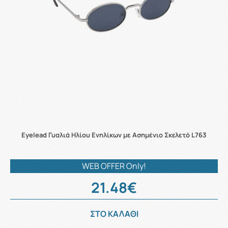
Eyelead Γυαλιά Ηλίου Ενηλίκων με Ασημένιο Σκελετό L763
WEB OFFER Only!
21.48€
ΣΤΟ ΚΑΛΑΘΙ