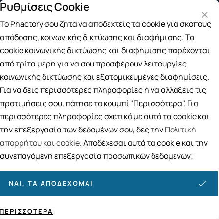
Ρυθμίσεις Cookie
ς άνω των 49€
Παραλαβή από το Κατάστημα
4 τρόπ
Το Phactory σου ζητά να αποδεχτείς τα cookie για σκοπούς
Αναζήτηση
απόδοσης, κοινωνικής δικτύωσης και διαφήμισης. Τα
cookie κοινωνικής δικτύωσης και διαφήμισης παρέχονται
από τρίτα μέρη για να σου προσφέρουν λειτουργίες
Αρχική
/
Εταιρίες
/
EyeLead
κοινωνικής δικτύωσης και εξατομικευμένες διαφημίσεις.
EyeLead
Για να δεις περισσότερες πληροφορίες ή να αλλάξεις τις
προτιμήσεις σου, πάτησε το κουμπί "Περισσότερα". Για
Ταξινόμηση
Προβολή
περισσότερες πληροφορίες σχετικά με αυτά τα cookie και
την επεξεργασία των δεδομένων σου, δες την
Πολιτική
απορρήτου και cookie
. Αποδέχεσαι αυτά τα cookie και την
51
ΠΡΟΪΌΝΤΑ
συνεπαγόμενη επεξεργασία προσωπικών δεδομένων;
ΝΑΙ, ΤΑ ΑΠΟΔΈΧΟΜΑΙ
ΠΕΡΙΣΣΌΤΕΡΑ