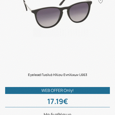
Eyelead Γυαλιά Ηλίου Ενηλίκων L663
WEB OFFER Only!
17.19€
Μη διαθέσιμο