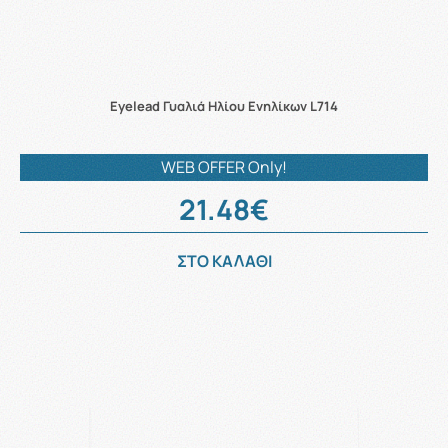
Eyelead Γυαλιά Ηλίου Ενηλίκων L714
WEB OFFER Only!
21.48€
ΣΤΟ ΚΑΛΑΘΙ