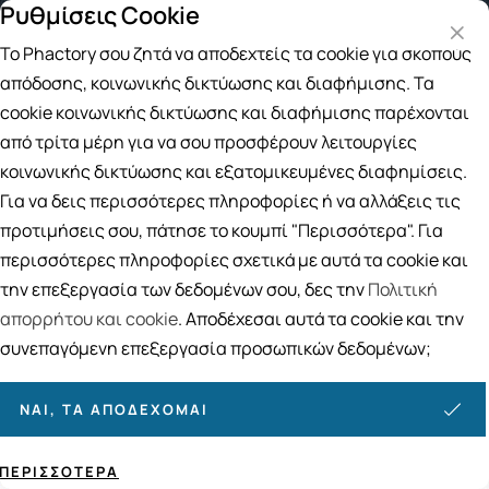
Ρυθμίσεις Cookie
γορές άνω των 49€
Παραλαβή από το Κατάστημα
4 
Το Phactory σου ζητά να αποδεχτείς τα cookie για σκοπούς
Αναζήτηση
απόδοσης, κοινωνικής δικτύωσης και διαφήμισης. Τα
cookie κοινωνικής δικτύωσης και διαφήμισης παρέχονται
από τρίτα μέρη για να σου προσφέρουν λειτουργίες
Αρχική
/
Εταιρίες
/
AM Health-Natprod
κοινωνικής δικτύωσης και εξατομικευμένες διαφημίσεις.
AM Health-Natprod
Για να δεις περισσότερες πληροφορίες ή να αλλάξεις τις
προτιμήσεις σου, πάτησε το κουμπί "Περισσότερα". Για
Ταξινόμηση
Προβολή
περισσότερες πληροφορίες σχετικά με αυτά τα cookie και
την επεξεργασία των δεδομένων σου, δες την
Πολιτική
απορρήτου και cookie
. Αποδέχεσαι αυτά τα cookie και την
66
ΠΡΟΪΌΝΤΑ
συνεπαγόμενη επεξεργασία προσωπικών δεδομένων;
ΝΑΙ, ΤΑ ΑΠΟΔΈΧΟΜΑΙ
ΠΕΡΙΣΣΌΤΕΡΑ