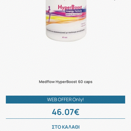
Medflow HyperBoost 60 caps
WEB OFFER Only!
46.07€
ΣΤΟ ΚΑΛΑΘΙ