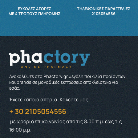
ΕΥΚΟΛΕΣ ΑΓΟΡΕΣ
ΤΗΛΕΦΩΝΙΚΕΣ ΠΑΡΑΓΓΕΛΙΕΣ
ΜΕ 4 ΤΡΌΠΟΥΣ ΠΛΗΡΩΜΉΣ
2105054556
Ανακαλύψτε στο Phactory.gr μεγάλη ποικιλία προϊόντων
και brands σε μοναδικές εκπτώσεις αποκλειστικά για
εσάς.
Έχετε κάποια απορία; Καλέστε μας
+ 30 2105054556
με ωράριο επικοινωνίας
απο τις 8:00 π.μ. εως τις
16:00 μ.μ.