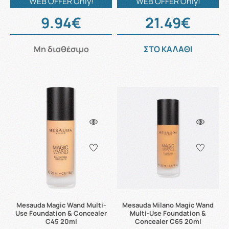
WEB OFFER Only!
WEB OFFER Only!
9.94€
21.49€
Μη διαθέσιμο
ΣΤΟ ΚΑΛΑΘΙ
Mesauda Magic Wand Multi-
Mesauda Milano Magic Wand
Use Foundation & Concealer
Multi-Use Foundation &
C45 20ml
Concealer C65 20ml