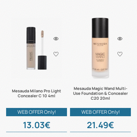
Mesauda Magic Wand Multi-
Mesauda Milano Pro Light
Use Foundation & Concealer
Concealer C 10 4ml
C20 20ml
WEB OFFER Only!
WEB OFFER Only!
13.03€
21.49€