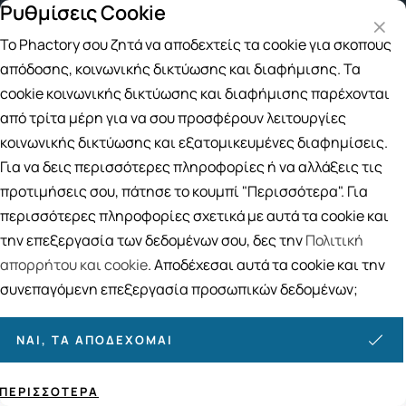
Ρυθμίσεις Cookie
Δωρεάν μεταφορικά για αγορές άνω των 49€
Παραλαβή
Το Phactory σου ζητά να αποδεχτείς τα cookie για σκοπούς
Αναζήτηση
απόδοσης, κοινωνικής δικτύωσης και διαφήμισης. Τα
cookie κοινωνικής δικτύωσης και διαφήμισης παρέχονται
από τρίτα μέρη για να σου προσφέρουν λειτουργίες
Αρχική
/
ΓΥΝΑΙΚΑ
/
Μακιγιάζ
/
Foundation-Concealer
κοινωνικής δικτύωσης και εξατομικευμένες διαφημίσεις.
Foundation-Concealer
Για να δεις περισσότερες πληροφορίες ή να αλλάξεις τις
25
ΠΡΟΪΟΝΤΑ
προτιμήσεις σου, πάτησε το κουμπί "Περισσότερα". Για
περισσότερες πληροφορίες σχετικά με αυτά τα cookie και
Ταξινόμηση
Προβολή
την επεξεργασία των δεδομένων σου, δες την
Πολιτική
απορρήτου και cookie
. Αποδέχεσαι αυτά τα cookie και την
συνεπαγόμενη επεξεργασία προσωπικών δεδομένων;
ΝΑΙ, ΤΑ ΑΠΟΔΈΧΟΜΑΙ
ΠΕΡΙΣΣΌΤΕΡΑ