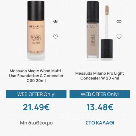
Mesauda Magic Wand Multi-
Mesauda Milano Pro Light
Use Foundation & Concealer
Concealer W 20 4ml
C30 20ml
WEB OFFER Only!
WEB OFFER Only!
21.49€
13.48€
Μη διαθέσιμο
ΣΤΟ ΚΑΛΑΘΙ