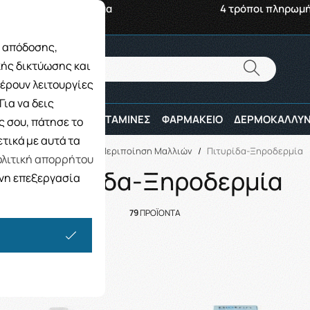
αβή από το Κατάστημα
4 τρόποι πληρωμ
ς απόδοσης,
Αναζήτηση
κής δικτύωσης και
Αναζήτηση
έρουν λειτουργίες
ια να δεις
ΠΑΙΔΙ
ΑΘΛΗΤΕΣ
ΒΙΤΑΜΙΝΕΣ
ΦΑΡΜΑΚΕΙΟ
ΔΕΡΜΟΚΑΛΛΥΝ
 σου, πάτησε το
τικά με αυτά τα
Αρχική
/
ΓΥΝΑΙΚΑ
/
Περιποίηση Μαλλιών
/
Πιτυρίδα-Ξηροδερμία
λιτική απορρήτου
Πιτυρίδα-Ξηροδερμία
ενη επεξεργασία
79
ΠΡΟΪΟΝΤΑ