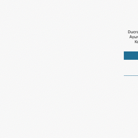
Ducr
Αγω
Κ