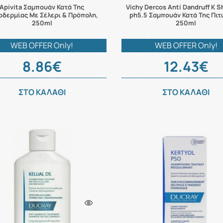
Apivita Σαμπουάν Κατά Της
Vichy Dercos Anti Dandruff K 
δερμίας Με Σέλερι & Πρόπολη,
ph5.5 Σαμπουάν Κατά Της Πιτ
250ml
250ml
WEB OFFER Only!
WEB OFFER Only!
8.86€
12.43€
ΣΤΟ ΚΑΛΑΘΙ
ΣΤΟ ΚΑΛΑΘΙ