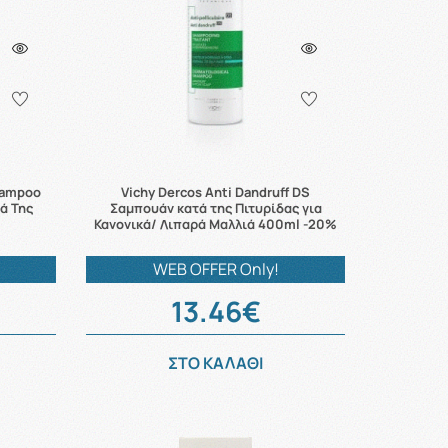
Shampoo
Vichy Dercos Anti Dandruff DS
ά Της
Σαμπουάν κατά της Πιτυρίδας για
Κανονικά/ Λιπαρά Μαλλιά 400ml -20%
WEB OFFER Only!
13.46€
ΣΤΟ ΚΑΛΑΘΙ