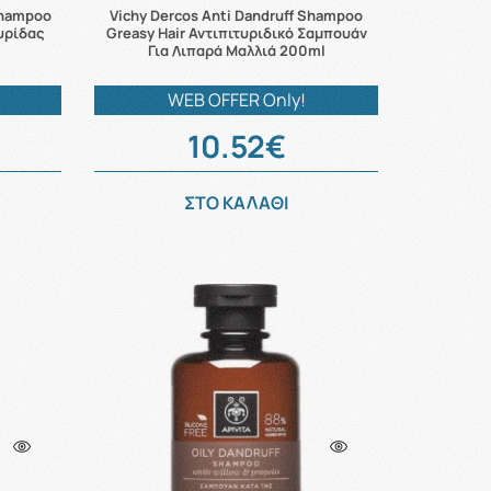
Shampoo
Vichy Dercos Anti Dandruff Shampoo
υρίδας
Greasy Hair Αντιπιτυριδικό Σαμπουάν
Για Λιπαρά Μαλλιά 200ml
WEB OFFER Only!
10.52€
ΣΤΟ ΚΑΛΑΘΙ