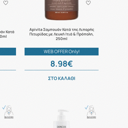
Apivita Σαμπουάν Κατά της Λιπαρής
υάν Κατά
Πιτυρίδας με Λευκή Ιτιά & Πρόπολη,
00ml
250ml
WEB OFFER Only!
8.98€
ΣΤΟ ΚΑΛΑΘΙ