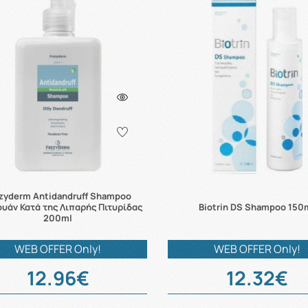
zyderm Antidandruff Shampoo
υάν Κατά της Λιπαρής Πιτυρίδας
Biotrin DS Shampoo 150
200ml
WEB OFFER Only!
WEB OFFER Only!
12.96€
12.32€