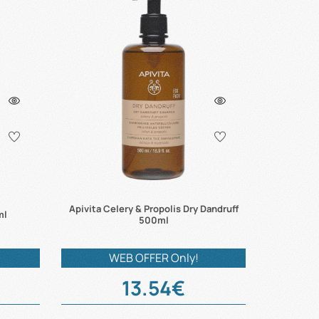
Apivita Celery & Propolis Dry Dandruff
ml
500ml
WEB OFFER Only!
13.54€