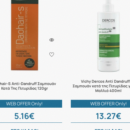
Vichy Dercos Anti Dandruf
hair-S Anti-Dandruff Σαμπουάν
Σαμπουάν κατά της Πιτυρίδας 
Κατά Της Πιτυρίδας 120gr
Μαλλιά 400ml
WEB OFFER Only!
WEB OFFER Only!
5.16€
13.27€