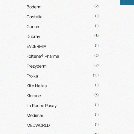
(2)
Boderm
(1)
Castalia
(1)
Corium
(8)
Ducray
(1)
EVDERMIA
(2)
Foltene® Pharma
(2)
Frezyderm
(10)
Froika
(1)
Kite Hellas
(3)
Klorane
(1)
La Roche Posay
(1)
Medimar
(1)
MEDWORLD