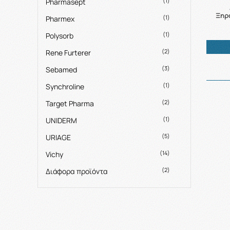
(1)
Pharmasept
Ξηρο
(1)
Pharmex
(1)
Polysorb
(2)
Rene Furterer
(3)
Sebamed
(1)
Synchroline
(2)
Target Pharma
(1)
UNIDERM
(5)
URIAGE
(14)
Vichy
(2)
Διάφορα προϊόντα