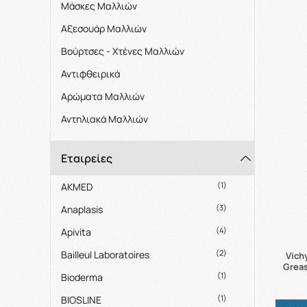
Μάσκες Μαλλιών
Αξεσουάρ Μαλλιών
Βούρτσες - Χτένες Μαλλιών
Αντιφθειρικά
Αρώματα Μαλλιών
Αντηλιακά Μαλλιών
Εταιρείες
(1)
AKMED
(3)
Anaplasis
(4)
Apivita
(2)
Bailleul Laboratoires
Vich
Greas
(1)
Bioderma
(1)
BIOSLINE