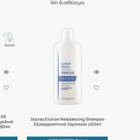
Μη διαθέσιμο
f DS
Ducray Elution Rebalancing Shampoo
ιριδικό
Εξισορροπητικό Σαμπουάν 400ml
390ml