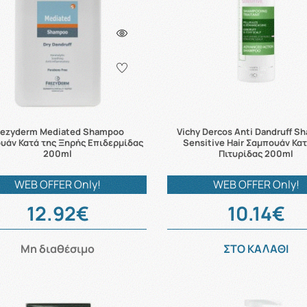
rezyderm Mediated Shampoo
Vichy Dercos Anti Dandruff 
υάν Κατά της Ξηρής Επιδερμίδας
Sensitive Hair Σαμπουάν Κατ
200ml
Πιτυρίδας 200ml
WEB OFFER Only!
WEB OFFER Only!
12.92€
10.14€
Μη διαθέσιμο
ΣΤΟ ΚΑΛΑΘΙ