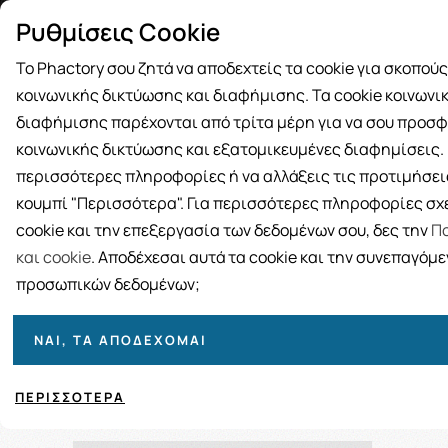
Δωρεάν μεταφορικά για αγορές άνω
Παραλ
Ρυθμίσεις Cookie
των 49€
Το Phactory σου ζητά να αποδεχτείς τα cookie για σκοπού
κοινωνικής δικτύωσης και διαφήμισης. Τα cookie κοινωνι
διαφήμισης παρέχονται από τρίτα μέρη για να σου προσφ
κοινωνικής δικτύωσης και εξατομικευμένες διαφημίσεις. Γ
BRANDS
ΓΥΝΑΙΚΑ
ΑΝΔΡΑΣ
ΜΗΤΕΡΑ ΚΑΙ 
περισσότερες πληροφορίες ή να αλλάξεις τις προτιμήσεις
κουμπί "Περισσότερα". Για περισσότερες πληροφορίες σχε
cookie και την επεξεργασία των δεδομένων σου, δες την
Πο
και cookie
. Αποδέχεσαι αυτά τα cookie και την συνεπαγόμ
προσωπικών δεδομένων;
ΝΑΙ, ΤΑ ΑΠΟΔΈΧΟΜΑΙ
Ταξινόμηση
Προβολή
ΠΕΡΙΣΣΌΤΕΡΑ