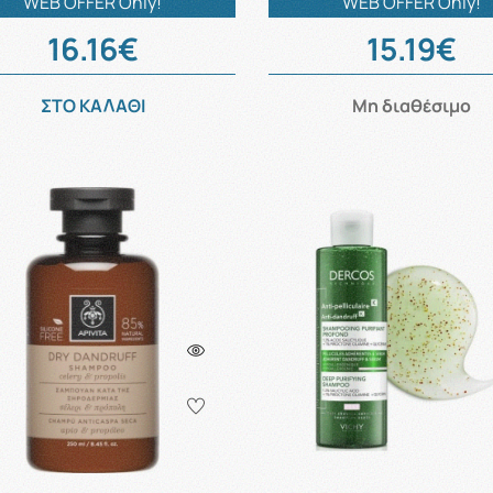
WEB OFFER Only!
WEB OFFER Only!
16.16€
15.19€
ΣΤΟ ΚΑΛΑΘΙ
Μη διαθέσιμο