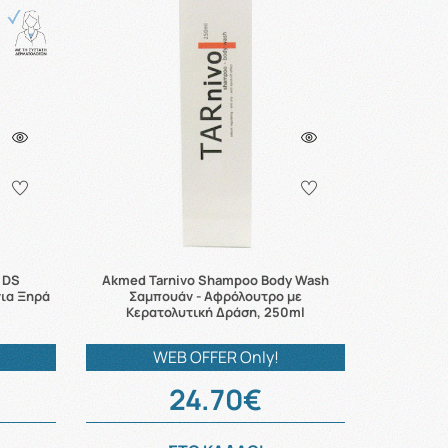
f DS
Akmed Tarnivo Shampoo Body Wash
για Ξηρά
Σαμπουάν - Αφρόλουτρο με
Κερατολυτική Δράση, 250ml
WEB OFFER Only!
24.70€