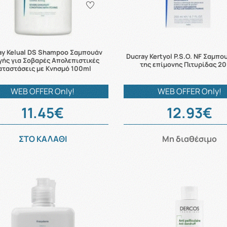
ay Kelual DS Shampoo Σαμπουάν
Ducray Kertyol P.S.O. NF Σαμπο
γής για Σοβαρές Απολεπιστικές
της επίμονης Πιτυρίδας 2
αταστάσεις με Κνησμό 100ml
WEB OFFER Only!
WEB OFFER Only!
11.45€
12.93€
ΣΤΟ ΚΑΛΑΘΙ
Μη διαθέσιμο