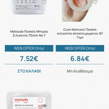
Cure Κολπικοί Πεσσοί
Matsuda Πεσσός Μήτρας
σιλικόνης αποστειρωμένοι N7
Σιλικόνης 70mm No 7
1τμχ
WEB OFFER Only!
WEB OFFER Only!
7.52€
6.84€
ΣΤΟ ΚΑΛΑΘΙ
Μη διαθέσιμο