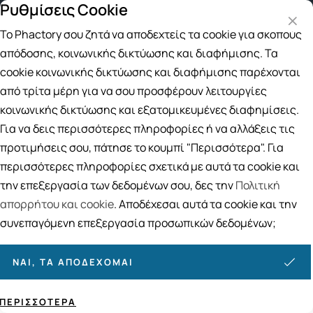
Ρυθμίσεις Cookie
Δωρεάν μεταφορικά για αγορές άνω των 49
Το Phactory σου ζητά να αποδεχτείς τα cookie για σκοπούς
Αναζήτηση
απόδοσης, κοινωνικής δικτύωσης και διαφήμισης. Τα
cookie κοινωνικής δικτύωσης και διαφήμισης παρέχονται
από τρίτα μέρη για να σου προσφέρουν λειτουργίες
Αρχική
/
ΓΥΝΑΙΚΑ
/
Υγιεινή
/
Κολπικοί Πεσσοί
κοινωνικής δικτύωσης και εξατομικευμένες διαφημίσεις.
Κολπικοί Πεσσοί
Για να δεις περισσότερες πληροφορίες ή να αλλάξεις τις
3
ΠΡΟΪΟΝΤΑ
προτιμήσεις σου, πάτησε το κουμπί "Περισσότερα". Για
περισσότερες πληροφορίες σχετικά με αυτά τα cookie και
Ταξινόμηση
Προβολή
την επεξεργασία των δεδομένων σου, δες την
Πολιτική
απορρήτου και cookie
. Αποδέχεσαι αυτά τα cookie και την
συνεπαγόμενη επεξεργασία προσωπικών δεδομένων;
ΝΑΙ, ΤΑ ΑΠΟΔΈΧΟΜΑΙ
ΠΕΡΙΣΣΌΤΕΡΑ