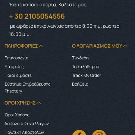
Έχετε κάποια απορία; Καλέστε μας
+ 30 2105054556
με ωράριο επικοινωνίας
απο τις 8:00 π.μ. εως τις
16:00 μ.μ.
ΠΛΗΡΟΦΟΡΊΕΣ
Ο ΛΟΓΑΡΙΑΣΜΌΣ ΜΟΥ
Επικοινωνία
Σύνδεση
Εταιρείες
Το καλάθι μου
Ποιοί είμαστε
Track My Order
Σύστημα Επιβράβευσης
Boήθεια
Phactory
ΌΡΟΙ ΧΡΉΣΗΣ
Όροι Χρήσης
Ασφάλεια Συναλλαγών
Πολιτική Αποστολών