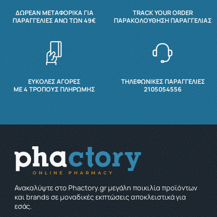
ΔΩΡΕΆΝ ΜΕΤΑΦΟΡΙΚΆ ΓΙΑ
TRACK YOUR ORDER
ΠΑΡΑΓΓΕΛΊΕΣ ΆΝΩ ΤΩΝ 49€
ΠΑΡΑΚΟΛΟΎΘΗΣΗ ΠΑΡΑΓΓΕΛΊΑΣ
ΕΥΚΟΛΕΣ ΑΓΟΡΕΣ
ΤΗΛΕΦΩΝΙΚΕΣ ΠΑΡΑΓΓΕΛΙΕΣ
ΜΕ 4 ΤΡΌΠΟΥΣ ΠΛΗΡΩΜΉΣ
2105054556
Ανακαλύψτε στο Phactory.gr μεγάλη ποικιλία προϊόντων
και brands σε μοναδικές εκπτώσεις αποκλειστικά για
εσάς.