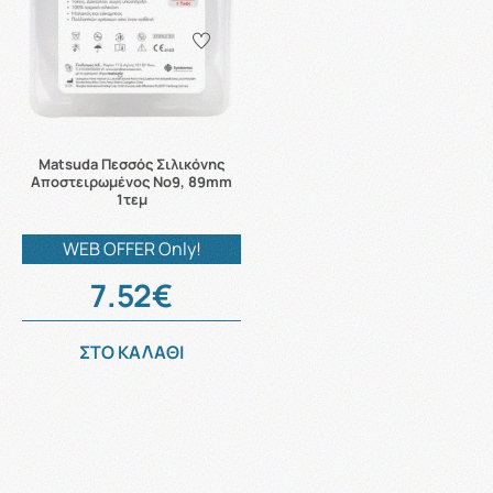
Matsuda Πεσσός Σιλικόνης
Αποστειρωμένος Νo9, 89mm
1τεμ
WEB OFFER Only!
7.52€
ΣΤΟ ΚΑΛΑΘΙ