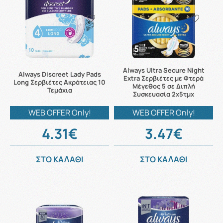
Always Ultra Secure Night
Always Discreet Lady Pads
Extra Σερβιέτες με Φτερά
Long Σερβιέτες Ακράτειας 10
Μέγεθος 5 σε Διπλή
Τεμάχια
Συσκευασία 2x5τμχ
WEB OFFER Only!
WEB OFFER Only!
4.31€
3.47€
ΣΤΟ ΚΑΛΑΘΙ
ΣΤΟ ΚΑΛΑΘΙ