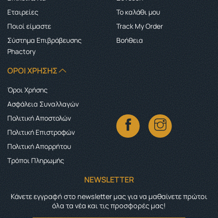
Εταιρείες
Το καλάθι μου
Ποιοί είμαστε
Track My Order
Σύστημα Επιβράβευσης
Boήθεια
Phactory
ΌΡΟΙ ΧΡΉΣΗΣ
Όροι Χρήσης
Ασφάλεια Συναλλαγών
Πολιτική Αποστολών
Πολιτική Επιστροφών
Πολιτική Απορρήτου
Τρόποι Πληρωμής
NEWSLETTER
Κάνετε εγγραφή στο newsletter μας για να μαθαίνετε πρώτοι
όλα τα νέα και τις προσφορές μας!