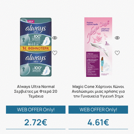
Always Ultra Normal
Magic Cone Χάρτινοι Κώνοι
Σερβιέτες με Φτερά 20
Αναλώσιμοι μιας χρήσης για
Τεμάχια
την Γυναικεία Υγιεινή 3τμχ
WEB OFFER Only!
WEB OFFER Only!
2.72€
4.61€