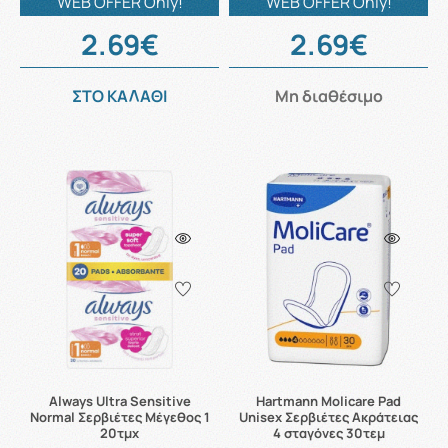
WEB OFFER Only!
WEB OFFER Only!
2.69€
2.69€
ΣΤΟ ΚΑΛΑΘΙ
Μη διαθέσιμο
Always Ultra Sensitive
Hartmann Molicare Pad
Normal Σερβιέτες Μέγεθος 1
Unisex Σερβιέτες Ακράτειας
20τμχ
4 σταγόνες 30τεμ