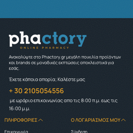
Ανακαλύψτε στο Phactory.gr μεγάλη ποικιλία προϊόντων
και brands σε μοναδικές εκπτώσεις αποκλειστικά για
εσάς.
Έχετε κάποια απορία; Καλέστε μας
+ 30 2105054556
με ωράριο επικοινωνίας
απο τις 8:00 π.μ. εως τις
16:00 μ.μ.
ΠΛΗΡΟΦΟΡΊΕΣ
Ο ΛΟΓΑΡΙΑΣΜΌΣ ΜΟΥ
Επικοινωνία
Σύνδεση