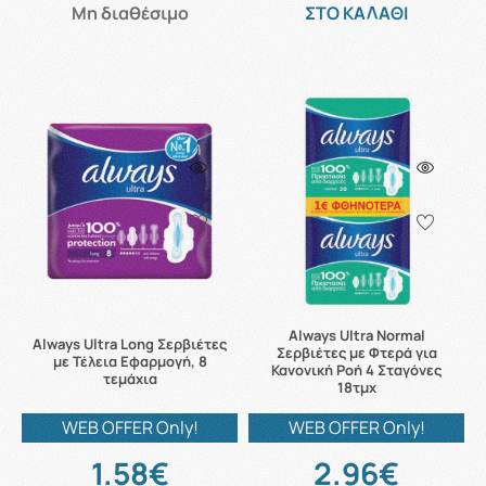
Μη διαθέσιμο
ΣΤΟ ΚΑΛΑΘΙ
Always Ultra Normal
Always Ultra Long Σερβιέτες
Σερβιέτες με Φτερά για
με Τέλεια Εφαρμογή, 8
Κανονική Ροή 4 Σταγόνες
τεμάχια
18τμχ
WEB OFFER Only!
WEB OFFER Only!
1.58€
2.96€