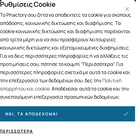
Ρυθμίσεις Cookie
Δωρεάν μεταφορικά για αγορές άνω των 49€
Παραλ
Το Phactory σου ζητά να αποδεχτείς τα cookie για σκοπούς
Αναζήτηση
απόδοσης, κοινωνικής δικτύωσης και διαφήμισης. Τα
cookie κοινωνικής δικτύωσης και διαφήμισης παρέχονται
από τρίτα μέρη για να σου προσφέρουν λειτουργίες
Αρχική
/
ΓΥΝΑΙΚΑ
/
Υγιεινή
/
Σερβιέτες
κοινωνικής δικτύωσης και εξατομικευμένες διαφημίσεις.
Σερβιέτες
Για να δεις περισσότερες πληροφορίες ή να αλλάξεις τις
22
ΠΡΟΪΟΝΤΑ
προτιμήσεις σου, πάτησε το κουμπί "Περισσότερα". Για
περισσότερες πληροφορίες σχετικά με αυτά τα cookie και
Ταξινόμηση
Προβολή
την επεξεργασία των δεδομένων σου, δες την
Πολιτική
απορρήτου και cookie
. Αποδέχεσαι αυτά τα cookie και την
συνεπαγόμενη επεξεργασία προσωπικών δεδομένων;
ΝΑΙ, ΤΑ ΑΠΟΔΈΧΟΜΑΙ
ΠΕΡΙΣΣΌΤΕΡΑ