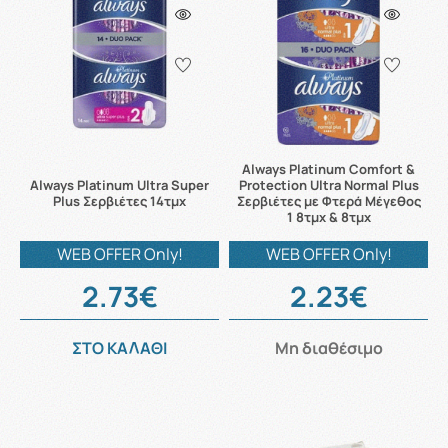
Always Platinum Comfort &
Always Platinum Ultra Super
Protection Ultra Normal Plus
Plus Σερβιέτες 14τμχ
Σερβιέτες με Φτερά Μέγεθος
1 8τμχ & 8τμχ
WEB OFFER Only!
WEB OFFER Only!
2.73€
2.23€
ΣΤΟ ΚΑΛΑΘΙ
Μη διαθέσιμο