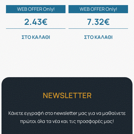
WEB OFFER Only!
WEB OFFER Only!
2.43€
7.32€
ΣΤΟ ΚΑΛΑΘΙ
ΣΤΟ ΚΑΛΑΘΙ
NEWSLETTER
Κάνετε εγγραφή στο newsletter μας για να μαθαίνετε
πρώτοι όλα τα νέα και τις προσφορές μας!