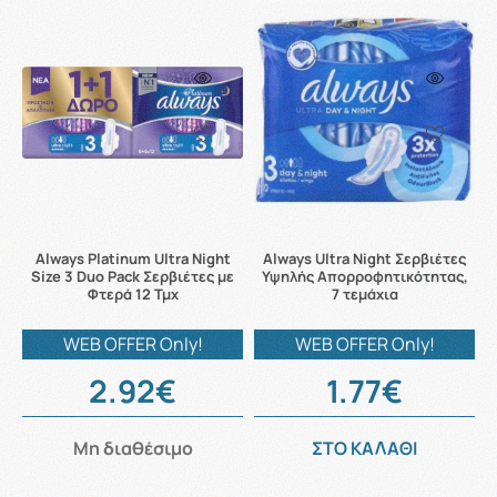
Always Platinum Ultra Night
Always Ultra Night Σερβιέτες
Size 3 Duo Pack Σερβιέτες με
Υψηλής Απορροφητικότητας,
Φτερά 12 Τμχ
7 τεμάχια
WEB OFFER Only!
WEB OFFER Only!
2.92€
1.77€
Μη διαθέσιμο
ΣΤΟ ΚΑΛΑΘΙ