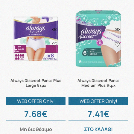
Always Discreet Pants Plus
Always Discreet Pants
Large 8τμχ
Medium Plus 9τμχ
WEB OFFER Only!
WEB OFFER Only!
7.68€
7.41€
Μη διαθέσιμο
ΣΤΟ ΚΑΛΑΘΙ