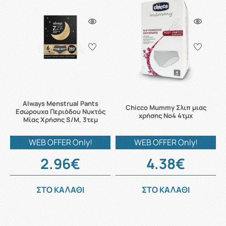
Always Menstrual Pants
Chicco Mummy Σλιπ μιας
Εσώρουχα Περιόδου Νυκτός
χρήσης Νο4 4τμχ
Μίας Χρήσης S/M, 3τεμ
WEB OFFER Only!
WEB OFFER Only!
2.96€
4.38€
ΣΤΟ ΚΑΛΑΘΙ
ΣΤΟ ΚΑΛΑΘΙ