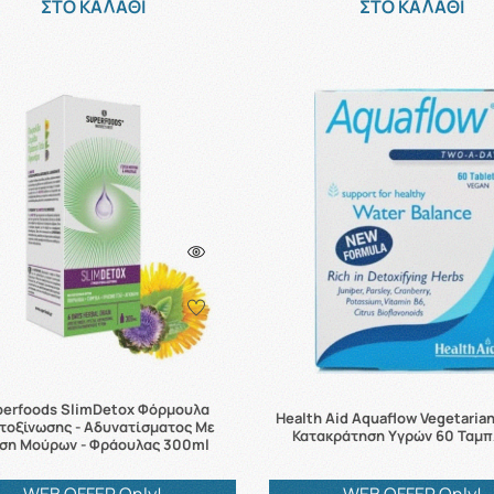
ΣΤΟ ΚΑΛΑΘΙ
ΣΤΟ ΚΑΛΑΘΙ
perfoods SlimDetox Φόρμουλα
Health Aid Aquaflow Vegetarian
τοξίνωσης - Αδυνατίσματος Με
Κατακράτηση Υγρών 60 Ταμπ
ύση Μούρων - Φράουλας 300ml