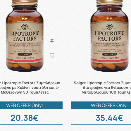
r Lipotropic Factors Συμπλήρωμα
Solgar Lipotropic Factors Συ
οφής με Χολίνη Ινοσιτόλη και L-
Διατροφής για Ενίσχυση 
Μεθειονίνη 50 Ταμπλέτες
Μεταβολισμού 100 Ταμπλέ
WEB OFFER Only!
WEB OFFER Only!
20.38€
35.44€