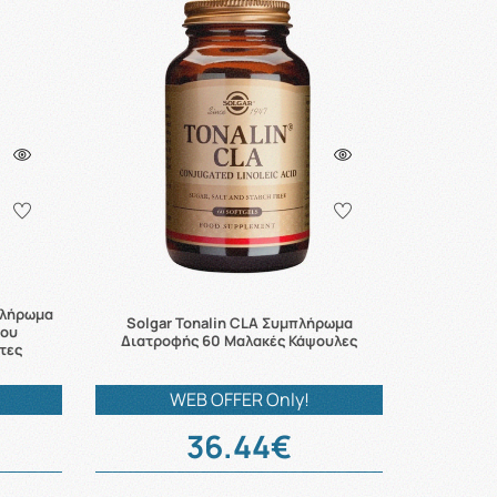
μπλήρωμα
Solgar Tonalin CLA Συμπλήρωμα
του
Διατροφής 60 Μαλακές Κάψουλες
τες
WEB OFFER Only!
36.44€