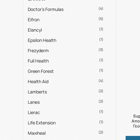
(4)
Doctor's Formulas
(5)
Eifron
(1)
Elancyl
(1)
Epsilon Health
(3)
Frezyderm
(1)
Full Health
(1)
Green Forest
(4)
Health Aid
(2)
Lamberts
(2)
Lanes
(1)
Lierac
Su
Απο
(1)
Life Extension
Γε
(2)
Maxiheal