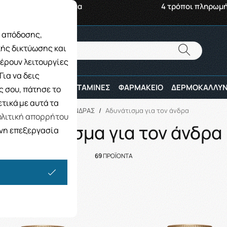
αβή από το Κατάστημα
4 τρόποι πληρωμ
ς απόδοσης,
Αναζήτηση
κής δικτύωσης και
Αναζήτηση
έρουν λειτουργίες
ια να δεις
ΠΑΙΔΙ
ΑΘΛΗΤΕΣ
ΒΙΤΑΜΙΝΕΣ
ΦΑΡΜΑΚΕΙΟ
ΔΕΡΜΟΚΑΛΛΥΝ
 σου, πάτησε το
τικά με αυτά τα
Αρχική
/
ΑΝΔΡΑΣ
/
Αδυνάτισμα για τον άνδρα
λιτική απορρήτου
Αδυνάτισμα για τον άνδρα
ενη επεξεργασία
69
ΠΡΟΪΟΝΤΑ