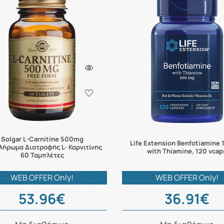
Solgar L-Carnitine 500mg
Life Extension Benfotiamine
ήρωμα Διατροφής L- Καρνιτίνης
with Thiamine, 120 vcap
60 Ταμπλέτες
WEB OFFER Only!
WEB OFFER Only!
53.96€
36.91€