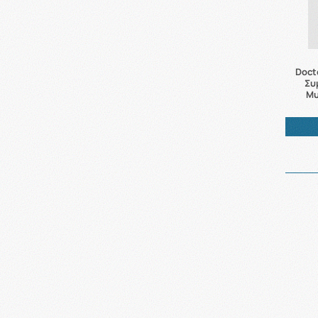
Doct
Συ
Μυ