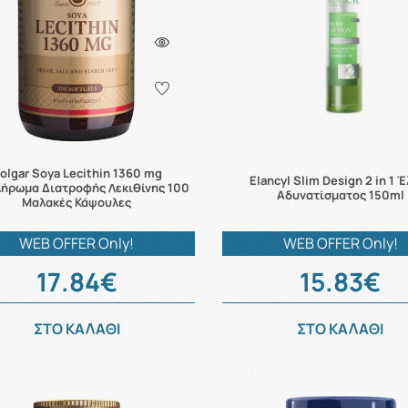
olgar Soya Lecithin 1360 mg
Elancyl Slim Design 2 in 1 
ήρωμα Διατροφής Λεκιθίνης 100
Αδυνατίσματος 150ml
Μαλακές Κάψουλες
WEB OFFER Only!
WEB OFFER Only!
17.84€
15.83€
ΣΤΟ ΚΑΛΑΘΙ
ΣΤΟ ΚΑΛΑΘΙ