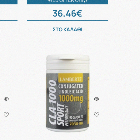
WEB OFFER Only!
36.46€
ΣΤΟ ΚΑΛΑΘΙ