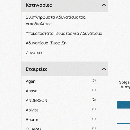
Κατηγορίες
Συμπληρώματα Αδυνατίσματος,
Λιποδιαλύτες
Υποκατάστατα Γεύματος για Αδυνάτισμα
Αδυνατίσμα-Σύσφιξη
Ζυγαριές
Εταιρείες
(3)
Agan
Solga
Διατρ
(1)
Ahava
(2)
ANDERSON
(1)
Apivita
(1)
Beurer
(1)
CHARAK