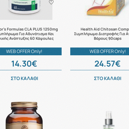
or's Formulas CLA PLUS 1250mg
Health Aid Chitosan Comp
μπλήρωμα Για Αδυνάτισμα Και
Συμπλήρωμα Διατροφής Για Α
ικής Ανάπτυξης 60 Κάψουλες
Βάρους 90caps
WEB OFFER Only!
WEB OFFER Only!
14.30€
24.57€
ΣΤΟ ΚΑΛΑΘΙ
ΣΤΟ ΚΑΛΑΘΙ