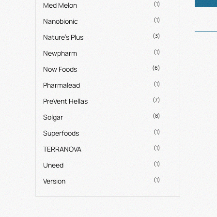
(1)
Med Melon
(1)
Nanobionic
(3)
Nature's Plus
(1)
Newpharm
(6)
Now Foods
(1)
Pharmalead
(7)
PreVent Hellas
(8)
Solgar
(1)
Superfoods
(1)
TERRANOVA
(1)
Uneed
(1)
Version