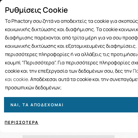
Δωρεάν μεταφορικά για αγορές άνω
Παραλ
Ρυθμίσεις Cookie
των 49€
Το Phactory σου ζητά να αποδεχτείς τα cookie για σκοπού
κοινωνικής δικτύωσης και διαφήμισης. Τα cookie κοινωνι
διαφήμισης παρέχονται από τρίτα μέρη για να σου προσφ
κοινωνικής δικτύωσης και εξατομικευμένες διαφημίσεις. Γ
BRANDS
ΓΥΝΑΙΚΑ
ΑΝΔΡΑΣ
ΜΗΤΕΡΑ ΚΑΙ 
περισσότερες πληροφορίες ή να αλλάξεις τις προτιμήσεις
κουμπί "Περισσότερα". Για περισσότερες πληροφορίες σχε
cookie και την επεξεργασία των δεδομένων σου, δες την
Πο
και cookie
. Αποδέχεσαι αυτά τα cookie και την συνεπαγόμ
προσωπικών δεδομένων;
ΝΑΙ, ΤΑ ΑΠΟΔΈΧΟΜΑΙ
Ταξινόμηση
Προβολή
ΠΕΡΙΣΣΌΤΕΡΑ