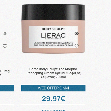
Lierac Body Sculpt The Morpho-
 100mg
Reshaping Cream Κρέμα Σύσφιξης
s
Σώματος 200ml
WEB OFFER Only!
29.97€