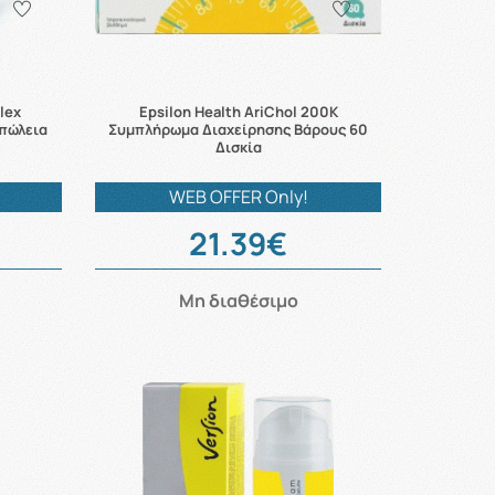
lex
Epsilon Health AriChol 200Κ
πώλεια
Συμπλήρωμα Διαχείρησης Βάρους 60
Δισκία
WEB OFFER Only!
21.39€
Μη διαθέσιμο