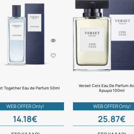
Verset Ceix Eau De Parfum Α
et Together Eau de Parfum 50ml
Άρωμα 100ml
WEB OFFER Only!
WEB OFFER Only!
14.18€
25.87€