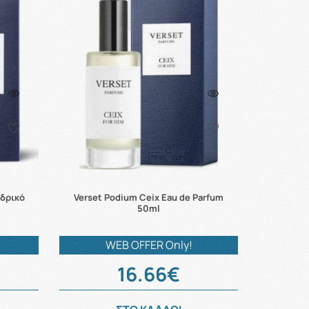
νδρικό
Verset Podium Ceix Eau de Parfum
50ml
WEB OFFER Only!
16.66€