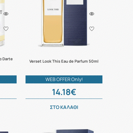
α Darte
Verset Look This Eau de Parfum 50ml
WEB OFFER Only!
14.18€
ΣΤΟ ΚΑΛΑΘΙ