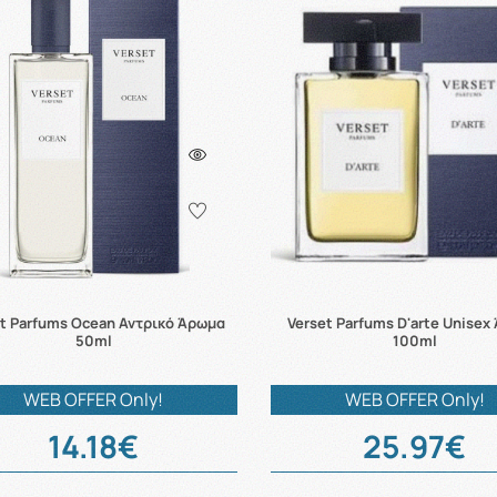
et Parfums Ocean Αντρικό Άρωμα
Verset Parfums D'arte Unisex
50ml
100ml
WEB OFFER Only!
WEB OFFER Only!
14.18€
25.97€