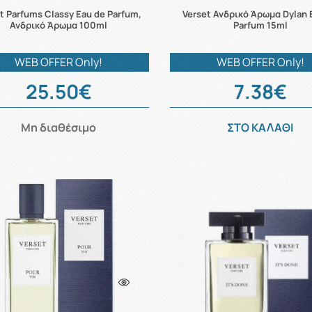
t Parfums Classy Eau de Parfum,
Verset Ανδρικό Άρωμα Dylan 
Ανδρικό Άρωμα 100ml
Parfum 15ml
WEB OFFER Only!
WEB OFFER Only!
25.50€
7.38€
Μη διαθέσιμο
ΣΤΟ ΚΑΛΑΘΙ