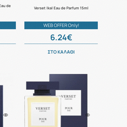
Eau de
Verset Ikal Eau de Parfum 15ml
WEB OFFER Only!
6.24€
ΣΤΟ ΚΑΛΑΘΙ