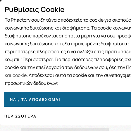
Δωρεάν μεταφορικά για αγορές άνω
Παραλ
Ρυθμίσεις Cookie
των 49€
Το Phactory σου ζητά να αποδεχτείς τα cookie για σκοπού
κοινωνικής δικτύωσης και διαφήμισης. Τα cookie κοινωνι
διαφήμισης παρέχονται από τρίτα μέρη για να σου προσφ
κοινωνικής δικτύωσης και εξατομικευμένες διαφημίσεις. Γ
BRANDS
ΓΥΝΑΙΚΑ
ΑΝΔΡΑΣ
ΜΗΤΕΡΑ ΚΑΙ 
περισσότερες πληροφορίες ή να αλλάξεις τις προτιμήσεις
κουμπί "Περισσότερα". Για περισσότερες πληροφορίες σχε
cookie και την επεξεργασία των δεδομένων σου, δες την
Πο
και cookie
. Αποδέχεσαι αυτά τα cookie και την συνεπαγόμ
προσωπικών δεδομένων;
ΝΑΙ, ΤΑ ΑΠΟΔΈΧΟΜΑΙ
Ταξινόμηση
Προβολή
ΠΕΡΙΣΣΌΤΕΡΑ