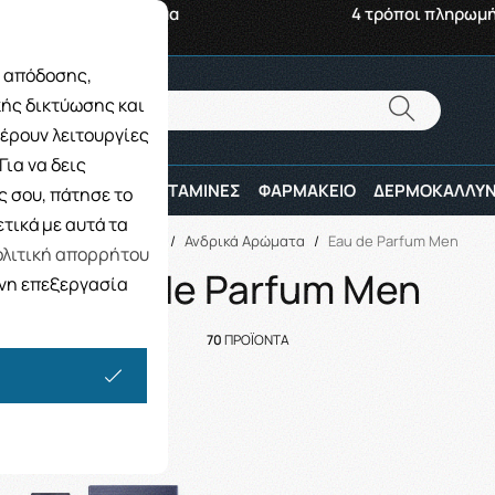
αβή από το Κατάστημα
4 τρόποι πληρωμ
ς απόδοσης,
Αναζήτηση
κής δικτύωσης και
Αναζήτηση
έρουν λειτουργίες
ια να δεις
ΠΑΙΔΙ
ΑΘΛΗΤΕΣ
ΒΙΤΑΜΙΝΕΣ
ΦΑΡΜΑΚΕΙΟ
ΔΕΡΜΟΚΑΛΛΥΝ
 σου, πάτησε το
τικά με αυτά τα
Αρχική
/
ΑΝΔΡΑΣ
/
Ανδρικά Αρώματα
/
Eau de Parfum Men
λιτική απορρήτου
Eau de Parfum Men
ενη επεξεργασία
70
ΠΡΟΪΟΝΤΑ