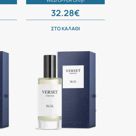
WEB OFFER Only!
32.28€
ΣΤΟ ΚΑΛΑΘΙ