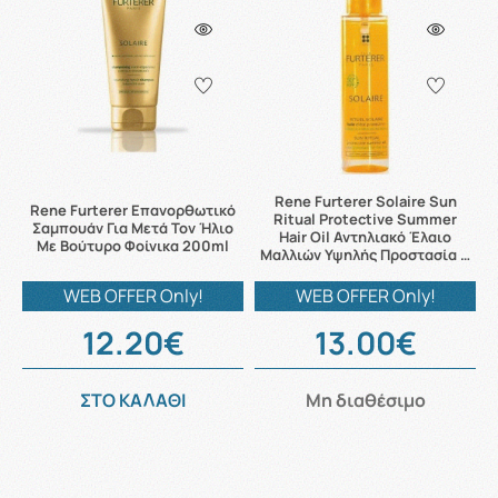
Rene Furterer Solaire Sun
Rene Furterer Επανορθωτικό
Ritual Protective Summer
Σαμπουάν Για Μετά Τον Ήλιο
Hair Oil Αντηλιακό Έλαιο
Με Βούτυρο Φοίνικα 200ml
Μαλλιών Υψηλής Προστασία …
WEB OFFER Only!
WEB OFFER Only!
12.20€
13.00€
ΣΤΟ ΚΑΛΑΘΙ
Μη διαθέσιμο