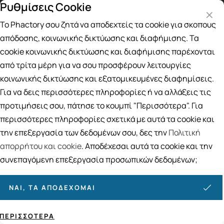
Ρυθμίσεις Cookie
Δωρεάν μεταφορικά για αγορές άνω τ
Το Phactory σου ζητά να αποδεχτείς τα cookie για σκοπούς
Αναζήτηση
απόδοσης, κοινωνικής δικτύωσης και διαφήμισης. Τα
cookie κοινωνικής δικτύωσης και διαφήμισης παρέχονται
από τρίτα μέρη για να σου προσφέρουν λειτουργίες
Αρχική
/
ΑΝΔΡΑΣ
/
Αντηλιακή Προστασία
/
Αντηλιακά Μαλλιών
κοινωνικής δικτύωσης και εξατομικευμένες διαφημίσεις.
Αντηλιακά Μαλλιών
Για να δεις περισσότερες πληροφορίες ή να αλλάξεις τις
4
ΠΡΟΪΟΝΤΑ
προτιμήσεις σου, πάτησε το κουμπί "Περισσότερα". Για
περισσότερες πληροφορίες σχετικά με αυτά τα cookie και
Ταξινόμηση
Προβολή
την επεξεργασία των δεδομένων σου, δες την
Πολιτική
απορρήτου και cookie
. Αποδέχεσαι αυτά τα cookie και την
συνεπαγόμενη επεξεργασία προσωπικών δεδομένων;
ΝΑΙ, ΤΑ ΑΠΟΔΈΧΟΜΑΙ
ΠΕΡΙΣΣΌΤΕΡΑ