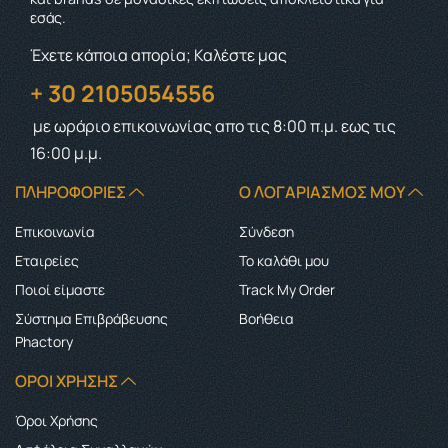
εσάς.
Έχετε κάποια απορία; Καλέστε μας
+ 30 2105054556
με ωράριο επικοινωνίας
απο τις 8:00 π.μ. εως τις
16:00 μ.μ.
ΠΛΗΡΟΦΟΡΊΕΣ
Ο ΛΟΓΑΡΙΑΣΜΌΣ ΜΟΥ
Επικοινωνία
Σύνδεση
Εταιρείες
Το καλάθι μου
Ποιοί είμαστε
Track My Order
Σύστημα Επιβράβευσης
Boήθεια
Phactory
ΌΡΟΙ ΧΡΉΣΗΣ
Όροι Χρήσης