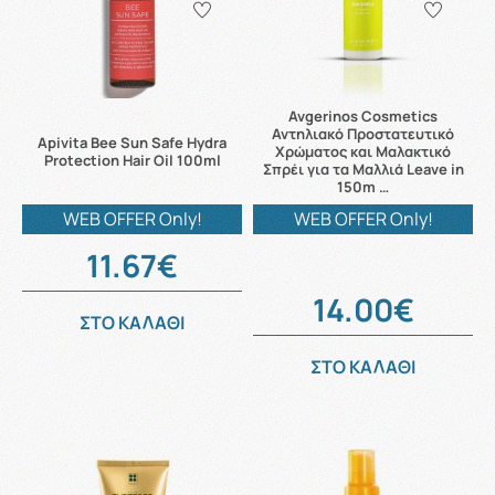
Avgerinos Cosmetics
Αντηλιακό Προστατευτικό
Apivita Bee Sun Safe Hydra
Χρώματος και Μαλακτικό
Protection Hair Oil 100ml
Σπρέι για τα Μαλλιά Leave in
150m …
WEB OFFER Only!
WEB OFFER Only!
11.67€
14.00€
ΣΤΟ ΚΑΛΑΘΙ
ΣΤΟ ΚΑΛΑΘΙ