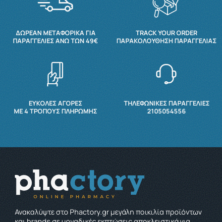
ΔΩΡΕΆΝ ΜΕΤΑΦΟΡΙΚΆ ΓΙΑ
TRACK YOUR ORDER
ΠΑΡΑΓΓΕΛΊΕΣ ΆΝΩ ΤΩΝ 49€
ΠΑΡΑΚΟΛΟΎΘΗΣΗ ΠΑΡΑΓΓΕΛΊΑΣ
ΕΥΚΟΛΕΣ ΑΓΟΡΕΣ
ΤΗΛΕΦΩΝΙΚΕΣ ΠΑΡΑΓΓΕΛΙΕΣ
ΜΕ 4 ΤΡΌΠΟΥΣ ΠΛΗΡΩΜΉΣ
2105054556
Ανακαλύψτε στο Phactory.gr μεγάλη ποικιλία προϊόντων
και brands σε μοναδικές εκπτώσεις αποκλειστικά για