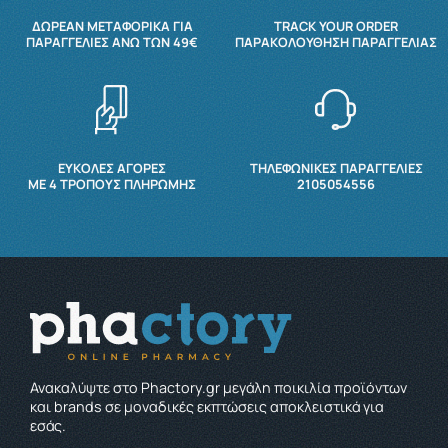
ΔΩΡΕΆΝ ΜΕΤΑΦΟΡΙΚΆ ΓΙΑ
TRACK YOUR ORDER
ΠΑΡΑΓΓΕΛΊΕΣ ΆΝΩ ΤΩΝ 49€
ΠΑΡΑΚΟΛΟΎΘΗΣΗ ΠΑΡΑΓΓΕΛΊΑΣ
ΕΥΚΟΛΕΣ ΑΓΟΡΕΣ
ΤΗΛΕΦΩΝΙΚΕΣ ΠΑΡΑΓΓΕΛΙΕΣ
ΜΕ 4 ΤΡΌΠΟΥΣ ΠΛΗΡΩΜΉΣ
2105054556
Ανακαλύψτε στο Phactory.gr μεγάλη ποικιλία προϊόντων
και brands σε μοναδικές εκπτώσεις αποκλειστικά για
εσάς.