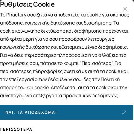
Ρυθμίσεις Cookie
Δωρεάν μεταφορικά για αγορές άνω των
Το Phactory σου ζητά να αποδεχτείς τα cookie για σκοπούς
Αναζήτηση
απόδοσης, κοινωνικής δικτύωσης και διαφήμισης. Τα
cookie κοινωνικής δικτύωσης και διαφήμισης παρέχονται
από τρίτα μέρη για να σου προσφέρουν λειτουργίες
Αρχική
/
ΑΝΔΡΑΣ
/
Περιποίηση Ποδιών
/
Peeling Ποδιών
κοινωνικής δικτύωσης και εξατομικευμένες διαφημίσεις.
Peeling Ποδιών
Για να δεις περισσότερες πληροφορίες ή να αλλάξεις τις
3
ΠΡΟΪΟΝΤΑ
προτιμήσεις σου, πάτησε το κουμπί "Περισσότερα". Για
περισσότερες πληροφορίες σχετικά με αυτά τα cookie και
Ταξινόμηση
Προβολή
την επεξεργασία των δεδομένων σου, δες την
Πολιτική
απορρήτου και cookie
. Αποδέχεσαι αυτά τα cookie και την
συνεπαγόμενη επεξεργασία προσωπικών δεδομένων;
ΝΑΙ, ΤΑ ΑΠΟΔΈΧΟΜΑΙ
ΠΕΡΙΣΣΌΤΕΡΑ