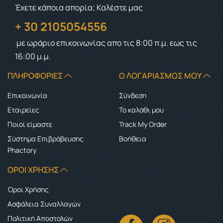
Έχετε κάποια απορία; Καλέστε μας
+ 30 2105054556
με ωράριο επικοινωνίας
απο τις 8:00 π.μ. εως τις
16:00 μ.μ.
ΠΛΗΡΟΦΟΡΊΕΣ
Ο ΛΟΓΑΡΙΑΣΜΌΣ ΜΟΥ
Επικοινωνία
Σύνδεση
Εταιρείες
Το καλάθι μου
Ποιοί είμαστε
Track My Order
Σύστημα Επιβράβευσης
Boήθεια
Phactory
ΌΡΟΙ ΧΡΉΣΗΣ
Όροι Χρήσης
Ασφάλεια Συναλλαγών
Πολιτική Αποστολών