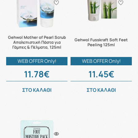
Gehwol Mother of Pearl Scrub
Gehwol Fusskraft Soft Feet
Απολεπιστική Πάστα για
Peeling 125ml
Γάμπες & Πέλματα, 125ml
WEB OFFER Only!
WEB OFFER Only!
11.78€
11.45€
ΣΤΟ ΚΑΛΑΘΙ
ΣΤΟ ΚΑΛΑΘΙ