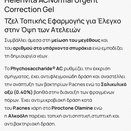
Correction Gel
Τζελ Τοπικής Εφαρμογής για Έλεγχο
στην Όψη των Ατελειών
Συμβάλλει άμεσα στη
μείωση του μεγέθους
και
του
αριθμού στα υπάρχοντα σπυράκια
ενώ εμποδίζει
τη δημιουργία νέων.
Το
Phychosaccharide® AC
ρυθμίζει την έκκριση
σμήγματος, έχει αντιφλεγμονώδη δράση και αναστέλλει
την ανάπτυξη των βακτηρίων P.acnes ενώ το
Σαλικυλικό
οξύ (0.40%)
βοηθά στην διάνοιξη των φραγμένων
πόρων. Έχει αντιμικροβιακή δράση κατά
του
P.acnes
χάρη στο
Piroctone Olamine
ενώ
η
Αλκοόλη
παρέχει τοπική αντισηπτική,στυπτική και
αντιβακτηριακή δράση.