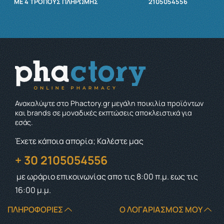
ΜΕ 4 ΤΡΌΠΟΥΣ ΠΛΗΡΩΜΉΣ
2105054556
Ανακαλύψτε στο Phactory.gr μεγάλη ποικιλία προϊόντων
και brands σε μοναδικές εκπτώσεις αποκλειστικά για
εσάς.
Έχετε κάποια απορία; Καλέστε μας
+ 30 2105054556
με ωράριο επικοινωνίας
απο τις 8:00 π.μ. εως τις
16:00 μ.μ.
ΠΛΗΡΟΦΟΡΊΕΣ
Ο ΛΟΓΑΡΙΑΣΜΌΣ ΜΟΥ