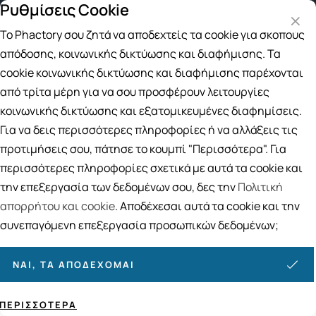
Ρυθμίσεις Cookie
Δωρεάν μεταφορικά για αγορές άνω των 49€
Παραλ
Το Phactory σου ζητά να αποδεχτείς τα cookie για σκοπούς
Αναζήτηση
απόδοσης, κοινωνικής δικτύωσης και διαφήμισης. Τα
cookie κοινωνικής δικτύωσης και διαφήμισης παρέχονται
από τρίτα μέρη για να σου προσφέρουν λειτουργίες
Αρχική
/
ΑΝΔΡΑΣ
/
Περιποίηση προσώπου
/
Λιπαρό Δέρμα -Ακμή
/
κοινωνικής δικτύωσης και εξατομικευμένες διαφημίσεις.
al Urgent Correction Gel Τζελ Τοπικής Εφαρμογής για Έλεγχο στην Όψη 
Για να δεις περισσότερες πληροφορίες ή να αλλάξεις τις
Helenvita ACNormal Urgent
προτιμήσεις σου, πάτησε το κουμπί "Περισσότερα". Για
Correction Gel Τζελ Τοπικής
περισσότερες πληροφορίες σχετικά με αυτά τα cookie και
Εφαρμογής για Έλεγχο στην Όψη
την επεξεργασία των δεδομένων σου, δες την
Πολιτική
των Ατελειών 15ml
απορρήτου και cookie
. Αποδέχεσαι αυτά τα cookie και την
συνεπαγόμενη επεξεργασία προσωπικών δεδομένων;
ΝΑΙ, ΤΑ ΑΠΟΔΈΧΟΜΑΙ
ΠΕΡΙΣΣΌΤΕΡΑ