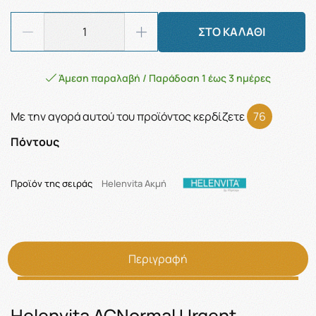
ΣΤΟ ΚΑΛΑΘΙ
Άμεση παραλαβή / Παράδοση 1 έως 3 ημέρες
Με την αγορά αυτού του προϊόντος κερδίζετε
76
Πόντους
Προϊόν της σειράς
Helenvita Aκμή
Περιγραφή
Helenvita ACNormal Urgent