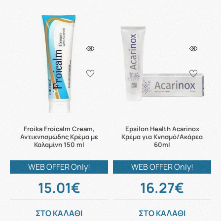
Froika Froicalm Cream,
Epsilon Health Acarinox
Αντικνησμώδης Κρέμα με
Κρέμα για Κνησμό/Ακάρεα
Καλαμίνη 150 ml
60ml
WEB OFFER Only!
WEB OFFER Only!
15.01€
16.27€
ΣΤΟ ΚΑΛΑΘΙ
ΣΤΟ ΚΑΛΑΘΙ