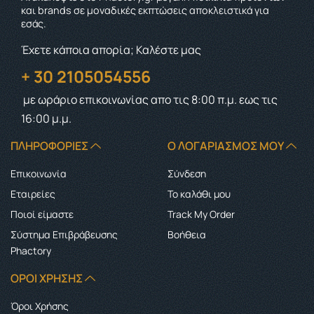
και brands σε μοναδικές εκπτώσεις αποκλειστικά για
εσάς.
Έχετε κάποια απορία; Καλέστε μας
+ 30 2105054556
με ωράριο επικοινωνίας
απο τις 8:00 π.μ. εως τις
16:00 μ.μ.
ΠΛΗΡΟΦΟΡΊΕΣ
Ο ΛΟΓΑΡΙΑΣΜΌΣ ΜΟΥ
Επικοινωνία
Σύνδεση
Εταιρείες
Το καλάθι μου
Ποιοί είμαστε
Track My Order
Σύστημα Επιβράβευσης
Boήθεια
Phactory
ΌΡΟΙ ΧΡΉΣΗΣ
Όροι Χρήσης