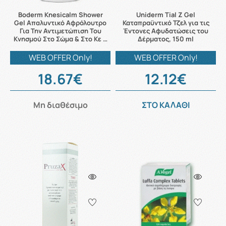
Boderm Knesicalm Shower
Uniderm Tial Z Gel
Gel Απαλυντικό Αφρόλουτρο
Καταπραϋντικό Τζελ για τις
Για Την Αντιμετώπιση Του
Έντονες Αφυδατώσεις του
Κνησμού Στο Σώμα & Στο Κε …
Δέρματος, 150 ml
WEB OFFER Only!
WEB OFFER Only!
18.67€
12.12€
Μη διαθέσιμο
ΣΤΟ ΚΑΛΑΘΙ