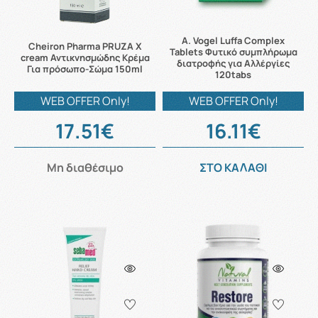
A. Vogel Luffa Complex
Cheiron Pharma PRUZA X
Tablets Φυτικό συμπλήρωμα
cream Αντικνησμώδης Κρέμα
διατροφής για Αλλέργίες
Για πρόσωπο-Σώμα 150ml
120tabs
WEB OFFER Only!
WEB OFFER Only!
17.51€
16.11€
Μη διαθέσιμο
ΣΤΟ ΚΑΛΑΘΙ