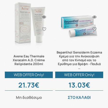
Bepanthol Sensiderm Eczema
Avene Eau Thermale
Κρέμα για την Ανακούφιση
Xeracalm A.D. Crème
από τον Κνησμό και το
Relipidante 200ml
Ερύθημα για Βρέφη - Παιδιά
…
WEB OFFER Only!
WEB OFFER Only!
21.73€
13.03€
Μη διαθέσιμο
ΣΤΟ ΚΑΛΑΘΙ