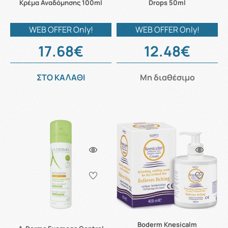
Κρέμα Αναδόμησης 100ml
Drops 50ml
WEB OFFER Only!
WEB OFFER Only!
17.68€
12.48€
ΣΤΟ ΚΑΛΑΘΙ
Μη διαθέσιμο
Boderm Knesicalm