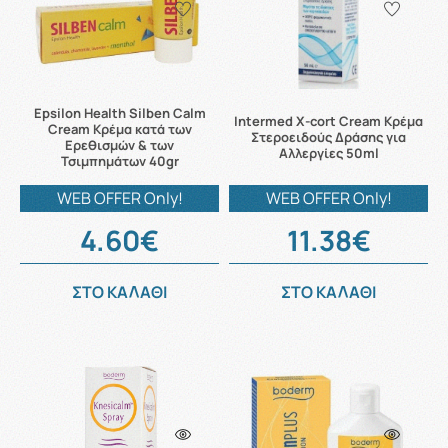
Epsilon Health Silben Calm
Intermed X-cort Cream Κρέμα
Cream Κρέμα κατά των
Στεροειδούς Δράσης για
Ερεθισμών & των
Αλλεργίες 50ml
Τσιμπημάτων 40gr
WEB OFFER Only!
WEB OFFER Only!
4.60€
11.38€
ΣΤΟ ΚΑΛΑΘΙ
ΣΤΟ ΚΑΛΑΘΙ