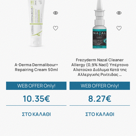
Frezyderm Nazal Cleaner
A-Derma Dermalibour+
Allergy (0,9% Nacl) Υπέρτονο
Repairing Cream 50ml
Αλατούχο Διάλυμα Κατά της
Αλλεργικής Ρινίτιδας …
WEB OFFER Only!
WEB OFFER Only!
10.35€
8.27€
ΣΤΟ ΚΑΛΑΘΙ
ΣΤΟ ΚΑΛΑΘΙ