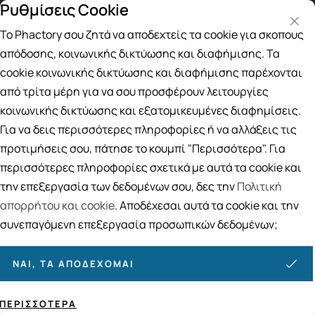
Ρυθμίσεις Cookie
κά για αγορές άνω των 49€
Παραλαβή από το Κατάστημα
Το Phactory σου ζητά να αποδεχτείς τα cookie για σκοπούς
Αναζήτηση
απόδοσης, κοινωνικής δικτύωσης και διαφήμισης. Τα
cookie κοινωνικής δικτύωσης και διαφήμισης παρέχονται
από τρίτα μέρη για να σου προσφέρουν λειτουργίες
Αρχική
/
ΦΑΡΜΑΚΕΙΟ
/
Αντιμετώπιση
/
Αλλεργίες - Κνησμός
κοινωνικής δικτύωσης και εξατομικευμένες διαφημίσεις.
Αλλεργίες - Κνησμός
Για να δεις περισσότερες πληροφορίες ή να αλλάξεις τις
40
ΠΡΟΪΟΝΤΑ
προτιμήσεις σου, πάτησε το κουμπί "Περισσότερα". Για
περισσότερες πληροφορίες σχετικά με αυτά τα cookie και
Ταξινόμηση
Προβολή
την επεξεργασία των δεδομένων σου, δες την
Πολιτική
απορρήτου και cookie
. Αποδέχεσαι αυτά τα cookie και την
συνεπαγόμενη επεξεργασία προσωπικών δεδομένων;
ΝΑΙ, ΤΑ ΑΠΟΔΈΧΟΜΑΙ
ΠΕΡΙΣΣΌΤΕΡΑ