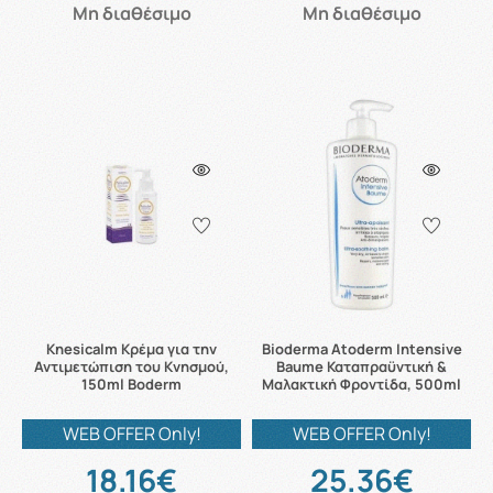
Μη διαθέσιμο
Μη διαθέσιμο
Knesicalm Κρέμα για την
Bioderma Atoderm Intensive
Αντιμετώπιση του Κνησμού,
Baume Καταπραϋντική &
150ml Boderm
Μαλακτική Φροντίδα, 500ml
WEB OFFER Only!
WEB OFFER Only!
18.16€
25.36€