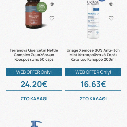
Terranova Quercetin Nettle
Uriage Xemose SOS Anti-Itch
Complex Συμπλήρωμα
Mist Καταπραϋντικό Σπρέι
Κουερσετίνης 50 caps
Κατά του Κνησμού 200ml
WEB OFFER Only!
WEB OFFER Only!
24.20€
16.63€
ΣΤΟ ΚΑΛΑΘΙ
ΣΤΟ ΚΑΛΑΘΙ