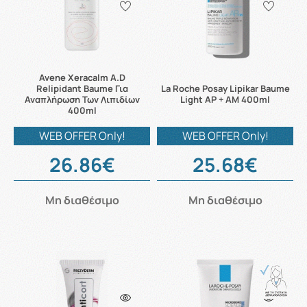
Avene Xeracalm A.D
Relipidant Baume Για
La Roche Posay Lipikar Baume
Αναπλήρωση Των Λιπιδίων
Light AP + AM 400ml
400ml
WEB OFFER Only!
WEB OFFER Only!
26.86€
25.68€
Μη διαθέσιμο
Μη διαθέσιμο