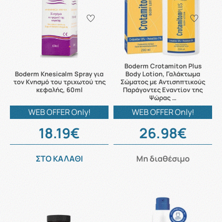
Boderm Crotamiton Plus
Boderm Knesicalm Spray για
Body Lotion, Γαλάκτωμα
τον Κνησμό του τριχωτού της
Σώματος με Αντισηπτικούς
κεφαλής, 60ml
Παράγοντες Εναντίον της
Ψώρας …
WEB OFFER Only!
WEB OFFER Only!
18.19€
26.98€
ΣΤΟ ΚΑΛΑΘΙ
Μη διαθέσιμο