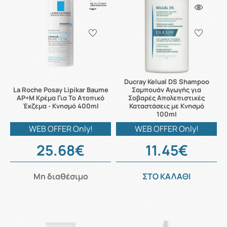
Ducray Kelual DS Shampoo
La Roche Posay Lipikar Baume
Σαμπουάν Αγωγής για
AP+M Κρέμα Για Το Ατοπικό
Σοβαρές Απολεπιστικές
Έκζεμα - Κνησμό 400ml
Καταστάσεις με Κνησμό
100ml
WEB OFFER Only!
WEB OFFER Only!
25.68€
11.45€
Μη διαθέσιμο
ΣΤΟ ΚΑΛΑΘΙ