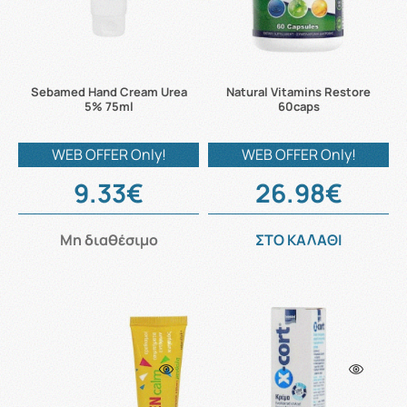
Sebamed Hand Cream Urea
Natural Vitamins Restore
5% 75ml
60caps
WEB OFFER Only!
WEB OFFER Only!
9.33€
26.98€
Μη διαθέσιμο
ΣΤΟ ΚΑΛΑΘΙ