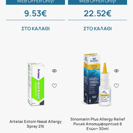
WEB OFFER Only!
WEB OFFER Only!
9.53€
22.52€
ΣΤΟ ΚΑΛΑΘΙ
ΣΤΟ ΚΑΛΑΘΙ
Sinomarin Plus Allergy Relief
Artelac Ectoin Nasal Allergy
Ρινικό Αποσυμφορητικό 6
Spray 2%
Ετών+ 30ml