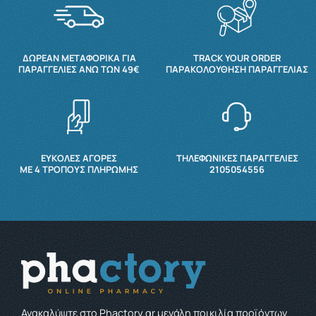
ΔΩΡΕΆΝ ΜΕΤΑΦΟΡΙΚΆ ΓΙΑ
TRACK YOUR ORDER
ΠΑΡΑΓΓΕΛΊΕΣ ΆΝΩ ΤΩΝ 49€
ΠΑΡΑΚΟΛΟΎΘΗΣΗ ΠΑΡΑΓΓΕΛΊΑΣ
ΕΥΚΟΛΕΣ ΑΓΟΡΕΣ
ΤΗΛΕΦΩΝΙΚΕΣ ΠΑΡΑΓΓΕΛΙΕΣ
ΜΕ 4 ΤΡΌΠΟΥΣ ΠΛΗΡΩΜΉΣ
2105054556
Ανακαλύψτε στο Phactory.gr μεγάλη ποικιλία προϊόντων