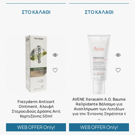
ΣΤΟ ΚΑΛΑΘΙ
ΣΤΟ ΚΑΛΑΘΙ
AVENE Xeracalm A.D. Baume
Frezyderm Anticort
Relipidante Βάλσαμο για
Ointment, Αλοιφή
Αναπλήρωση των Λιπιδίων
Στεροειδούς Δράσης Αντί
για την Έντονης Ξηρότητα τ
Κορτιζόνης 50ml
…
WEB OFFER Only!
WEB OFFER Only!