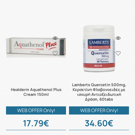
Lamberts Quercetin 500mg,
Healderm Aquathenol Plus
Κερσετίνη Φλαβονοειδές με
Cream 150ml
ισχυρή Αντιοξειδωτική
Δράση, 60tabs
WEB OFFER Only!
WEB OFFER Only!
17.79€
34.60€