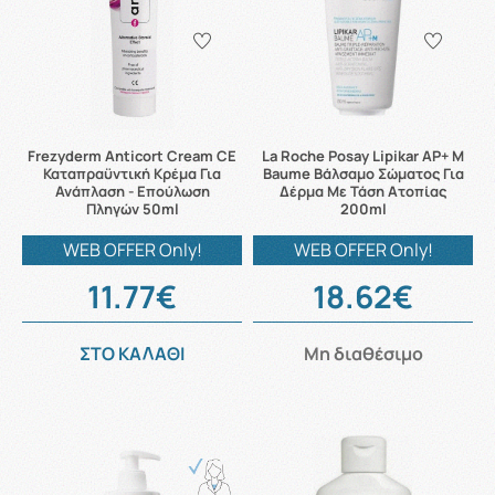
Frezyderm Anticort Cream CE
La Roche Posay Lipikar AP+ M
Καταπραϋντική Κρέμα Για
Baume Βάλσαμο Σώματος Για
Ανάπλαση - Επούλωση
Δέρμα Με Τάση Ατοπίας
Πληγών 50ml
200ml
WEB OFFER Only!
WEB OFFER Only!
11.77€
18.62€
ΣΤΟ ΚΑΛΑΘΙ
Μη διαθέσιμο