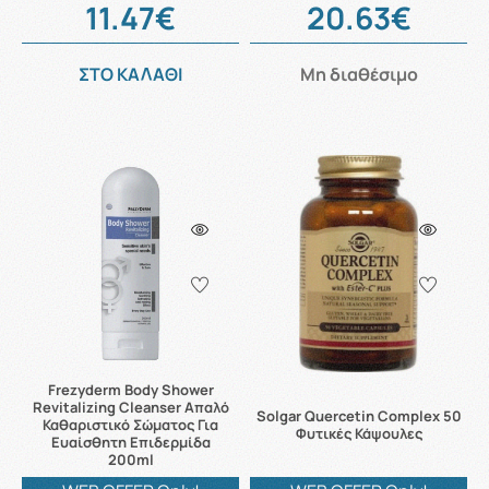
11.47€
20.63€
ΣΤΟ ΚΑΛΑΘΙ
Μη διαθέσιμο
Frezyderm Body Shower
Revitalizing Cleanser Απαλό
Solgar Quercetin Complex 50
Καθαριστικό Σώματος Για
Φυτικές Κάψουλες
Ευαίσθητη Επιδερμίδα
200ml