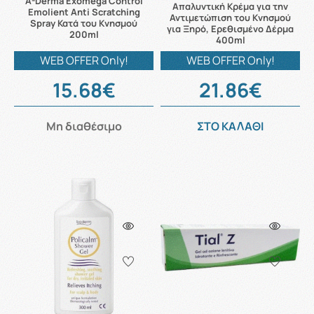
A-Derma Exomega Control
Απαλυντική Κρέμα για την
Emolient Anti Scratching
Αντιμετώπιση του Κνησμού
Spray Κατά του Κνησμού
για Ξηρό, Ερεθισμένο Δέρμα
200ml
400ml
WEB OFFER Only!
WEB OFFER Only!
15.68€
21.86€
Μη διαθέσιμο
ΣΤΟ ΚΑΛΑΘΙ