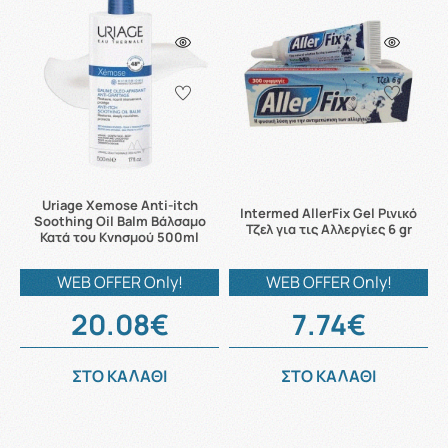
Uriage Xemose Anti-itch
Intermed AllerFix Gel Ρινικό
Soothing Oil Balm Βάλσαμο
Τζελ για τις Αλλεργίες 6 gr
Κατά του Κνησμού 500ml
WEB OFFER Only!
WEB OFFER Only!
20.08€
7.74€
ΣΤΟ ΚΑΛΑΘΙ
ΣΤΟ ΚΑΛΑΘΙ