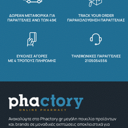
ΔΩΡΕΆΝ ΜΕΤΑΦΟΡΙΚΆ ΓΙΑ
TRACK YOUR ORDER
ΠΑΡΑΓΓΕΛΊΕΣ ΆΝΩ ΤΩΝ 49€
ΠΑΡΑΚΟΛΟΎΘΗΣΗ ΠΑΡΑΓΓΕΛΊΑΣ
ΕΥΚΟΛΕΣ ΑΓΟΡΕΣ
ΤΗΛΕΦΩΝΙΚΕΣ ΠΑΡΑΓΓΕΛΙΕΣ
ΜΕ 4 ΤΡΌΠΟΥΣ ΠΛΗΡΩΜΉΣ
2105054556
Ανακαλύψτε στο Phactory.gr μεγάλη ποικιλία προϊόντων
και brands σε μοναδικές εκπτώσεις αποκλειστικά για