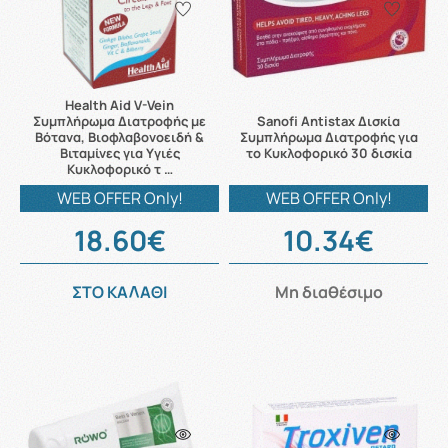
Health Aid V-Vein
Συμπλήρωμα Διατροφής με
Sanofi Antistax Δισκία
Βότανα, Βιοφλαβονοειδή &
Συμπλήρωμα Διατροφής για
Βιταμίνες για Υγιές
το Κυκλοφορικό 30 δισκία
Κυκλοφορικό τ …
WEB OFFER Only!
WEB OFFER Only!
18.60€
10.34€
ΣΤΟ ΚΑΛΑΘΙ
Μη διαθέσιμο