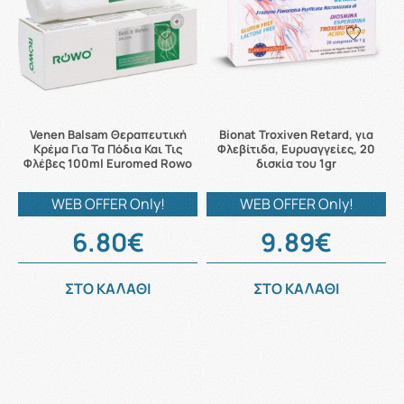
Venen Balsam Θεραπευτική
Bionat Troxiven Retard, για
Κρέμα Για Τα Πόδια Και Τις
Φλεβίτιδα, Ευρυαγγείες, 20
Φλέβες 100ml Euromed Rowo
δισκία του 1gr
WEB OFFER Only!
WEB OFFER Only!
6.80€
9.89€
ΣΤΟ ΚΑΛΑΘΙ
ΣΤΟ ΚΑΛΑΘΙ