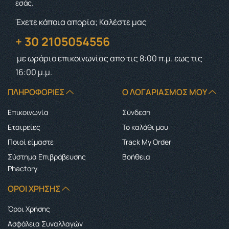
εσάς.
Έχετε κάποια απορία; Καλέστε μας
+ 30 2105054556
με ωράριο επικοινωνίας
απο τις 8:00 π.μ. εως τις
16:00 μ.μ.
ΠΛΗΡΟΦΟΡΊΕΣ
Ο ΛΟΓΑΡΙΑΣΜΌΣ ΜΟΥ
Επικοινωνία
Σύνδεση
Εταιρείες
Το καλάθι μου
Ποιοί είμαστε
Track My Order
Σύστημα Επιβράβευσης
Boήθεια
Phactory
ΌΡΟΙ ΧΡΉΣΗΣ
Όροι Χρήσης
Ασφάλεια Συναλλαγών