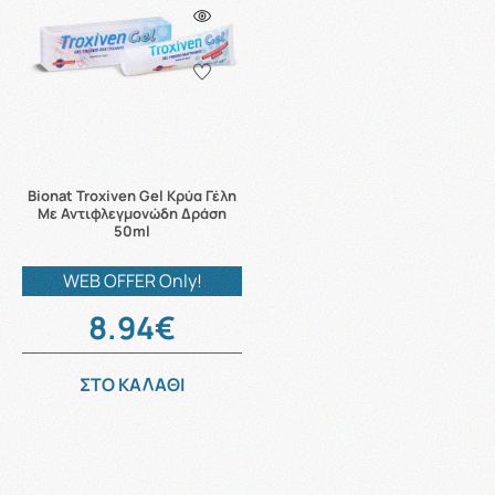
Bionat Troxiven Gel Κρύα Γέλη
Με Αντιφλεγμονώδη Δράση
50ml
WEB OFFER Only!
8.94€
ΣΤΟ ΚΑΛΑΘΙ