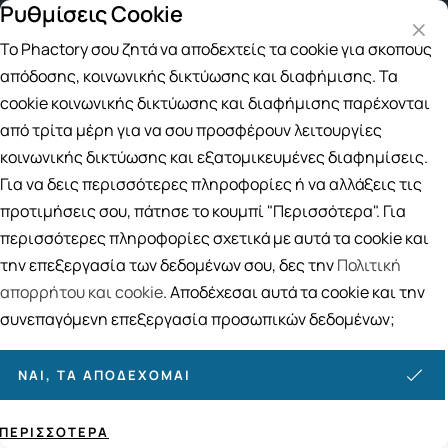
Ρυθμίσεις Cookie
Δωρεάν μεταφορικά για αγορές άνω των 49
Το Phactory σου ζητά να αποδεχτείς τα cookie για σκοπούς
Αναζήτηση
απόδοσης, κοινωνικής δικτύωσης και διαφήμισης. Τα
cookie κοινωνικής δικτύωσης και διαφήμισης παρέχονται
από τρίτα μέρη για να σου προσφέρουν λειτουργίες
Αρχική
/
ΦΑΡΜΑΚΕΙΟ
/
Αντιμετώπιση
/
Ευρυαγγείες
κοινωνικής δικτύωσης και εξατομικευμένες διαφημίσεις.
Ευρυαγγείες
Για να δεις περισσότερες πληροφορίες ή να αλλάξεις τις
5
ΠΡΟΪΟΝΤΑ
προτιμήσεις σου, πάτησε το κουμπί "Περισσότερα". Για
περισσότερες πληροφορίες σχετικά με αυτά τα cookie και
Ταξινόμηση
Προβολή
την επεξεργασία των δεδομένων σου, δες την
Πολιτική
απορρήτου και cookie
. Αποδέχεσαι αυτά τα cookie και την
συνεπαγόμενη επεξεργασία προσωπικών δεδομένων;
ΝΑΙ, ΤΑ ΑΠΟΔΈΧΟΜΑΙ
ΠΕΡΙΣΣΌΤΕΡΑ