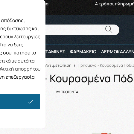
αβή από το Κατάστημα
4 τρόποι πληρωμ
ς απόδοσης,
Αναζήτηση
κής δικτύωσης και
Αναζήτηση
έρουν λειτουργίες
ια να δεις
ΠΑΙΔΙ
ΑΘΛΗΤΕΣ
ΒΙΤΑΜΙΝΕΣ
ΦΑΡΜΑΚΕΙΟ
ΔΕΡΜΟΚΑΛΛΥΝ
 σου, πάτησε το
τικά με αυτά τα
Αρχική
/
ΦΑΡΜΑΚΕΙΟ
/
Αντιμετώπιση
/
Πρησμένα - Κουρασμένα Πόδι
λιτική απορρήτου
ρησμένα - Κουρασμένα Πόδ
ενη επεξεργασία
22
ΠΡΟΪΟΝΤΑ