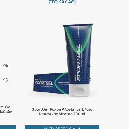
ΣΤΟ ΚΑΛΑΘΙ
am-Gel
SportGel Ψυχρή Αλοιφή με Έλαια
Ποδιών
Ιαπωνικής Μέντας 200ml