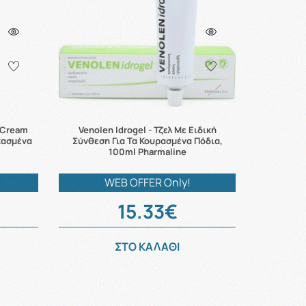
 Cream
Venolen Idrogel - Τζελ Mε Ειδική
κασμένα
Σύνθεση Για Τα Κουρασμένα Πόδια,
100ml Pharmaline
WEB OFFER Only!
15.33€
ΣΤΟ ΚΑΛΑΘΙ