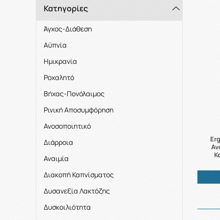
Κατηγορίες
Άγχος-Διάθεση
Αϋπνία
Ημικρανία
Ροχαλητό
Βήχας-Πονόλαιμος
Ρινική Αποσυμφόρηση
Ανοσοποιητικό
Er
Διάρροια
Αν
Κ
Αναιμία
Διακοπή Καπνίσματος
Δυσανεξία Λακτόζης
Δυσκοιλιότητα