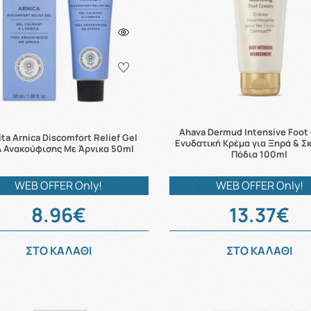
Ahava Dermud Intensive Foot
ita Arnica Discomfort Relief Gel
Ενυδατική Κρέμα για Ξηρά & Σ
λ Ανακούφισης Με Άρνικα 50ml
Πόδια 100ml
WEB OFFER Only!
WEB OFFER Only!
8.96€
13.37€
ΣΤΟ ΚΑΛΑΘΙ
ΣΤΟ ΚΑΛΑΘΙ