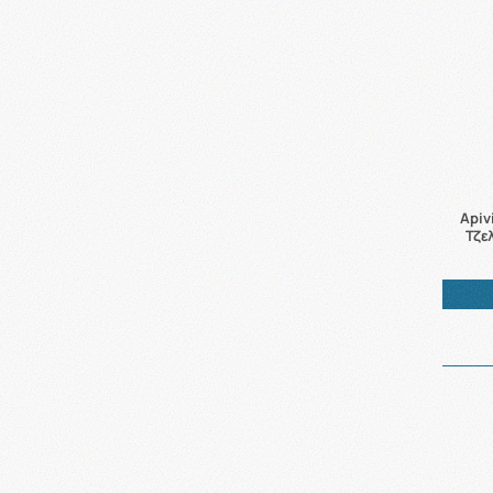
Apiv
Τζε