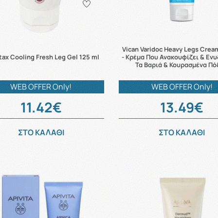
Vican Varidoc Heavy Legs Cre
tax Cooling Fresh Leg Gel 125 ml
- Κρέμα Που Ανακουφίζει & Εν
Τα Βαριά & Κουρασμένα Πό
WEB OFFER Only!
WEB OFFER Only!
11.42€
13.49€
ΣΤΟ ΚΑΛΑΘΙ
ΣΤΟ ΚΑΛΑΘΙ