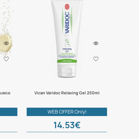
ισκία
Vican Varidoc Relaxing Gel 250ml
WEB OFFER Only!
14.53€