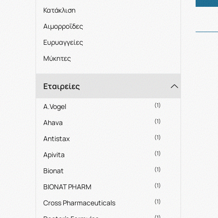
Κατάκλιση
Αιμορροΐδες
Ευρυαγγείες
Μύκητες
Εταιρείες
(1)
A.Vogel
(1)
Ahava
(1)
Antistax
(1)
Apivita
(1)
Bionat
(1)
BIONAT PHARM
(1)
Cross Pharmaceuticals
(1)