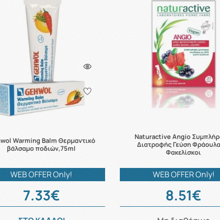
Naturactive Angio Συμπλή
wol Warming Balm Θερμαντικό
Διατροφής Γεύση Φράουλα
βάλσαμο ποδιών,75ml
Φακελίσκοι
WEB OFFER Only!
WEB OFFER Only!
7.33€
8.51€