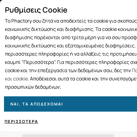
Δωρεάν μεταφορικά για αγορές άνω
Παραλ
Ρυθμίσεις Cookie
των 49€
Το Phactory σου ζητά να αποδεχτείς τα cookie για σκοπού
κοινωνικής δικτύωσης και διαφήμισης. Τα cookie κοινωνι
διαφήμισης παρέχονται από τρίτα μέρη για να σου προσφ
κοινωνικής δικτύωσης και εξατομικευμένες διαφημίσεις. Γ
BRANDS
ΓΥΝΑΙΚΑ
ΑΝΔΡΑΣ
ΜΗΤΕΡΑ ΚΑΙ 
περισσότερες πληροφορίες ή να αλλάξεις τις προτιμήσεις
κουμπί "Περισσότερα". Για περισσότερες πληροφορίες σχε
cookie και την επεξεργασία των δεδομένων σου, δες την
Πο
Π
και cookie
. Αποδέχεσαι αυτά τα cookie και την συνεπαγόμ
προσωπικών δεδομένων;
ΝΑΙ, ΤΑ ΑΠΟΔΈΧΟΜΑΙ
Ταξινόμηση
Προβολή
ΠΕΡΙΣΣΌΤΕΡΑ