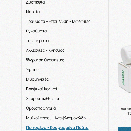
Δυσπεψία
Ναυτία
Τραύματα - Επούλωση - Μώλωπες
Εγκαύματα
Τσιμπήματα
Αλλεργίες - Κνησμός
Ψωρίαση θεραπείες
Έρπης
Μυρμηγκιές
Βρεφικοί Κολικοί
Σκοροαπωθητικά
Ομοιοπαθητικά
Vene
Τ
Μυϊκοί πόνοι - Αντιφλεγμονώδη
Πρησμένα - Κουρασμένα Πόδια