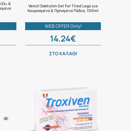
ίζει &
Vencil Daktylon Gel For Tired Legs για
ασμένα
Κουρασμένα & Πρησμένα Πόδια, 100ml
WEB OFFER Only!
14.24€
ΣΤΟ ΚΑΛΑΘΙ