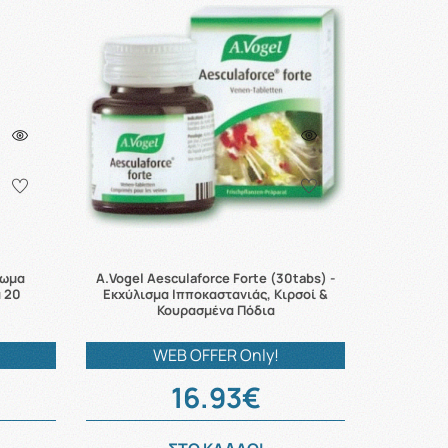
ρωμα
A.Vogel Aesculaforce Forte (30tabs) -
 20
Εκχύλισμα Ιπποκαστανιάς, Κιρσοί &
Κουρασμένα Πόδια
WEB OFFER Only!
16.93€