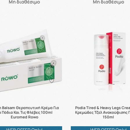
Μη διαθέσιμο
Μη διαθέσιμο
n Balsam Θεραπευτική Κρέμα Για
Podia Tired & Heavy Legs Cre
α Πόδια Και Τις Φλέβες 100ml
Κρεμώδες Τζελ Ανακούφισης 
Euromed Rowo
150ml