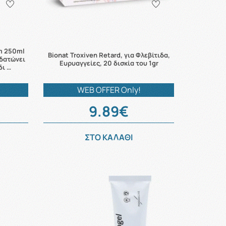
am 250ml
Bionat Troxiven Retard, για Φλεβίτιδα,
υδατώνει
Ευρυαγγείες, 20 δισκία του 1gr
δι …
WEB OFFER Only!
9.89€
ΣΤΟ ΚΑΛΑΘΙ