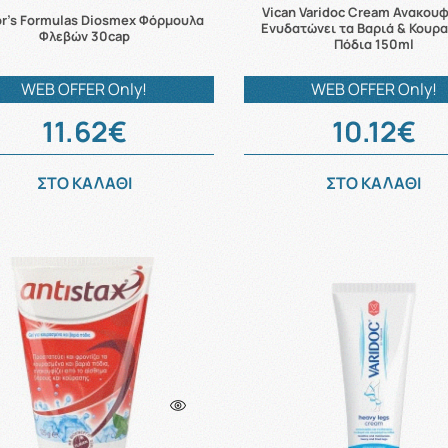
Vican Varidoc Cream Ανακουφ
r's Formulas Diosmex Φόρμουλα
Ενυδατώνει τα Βαριά & Κουρ
Φλεβών 30cap
Πόδια 150ml
WEB OFFER Only!
WEB OFFER Only!
11.62€
10.12€
ΣΤΟ ΚΑΛΑΘΙ
ΣΤΟ ΚΑΛΑΘΙ