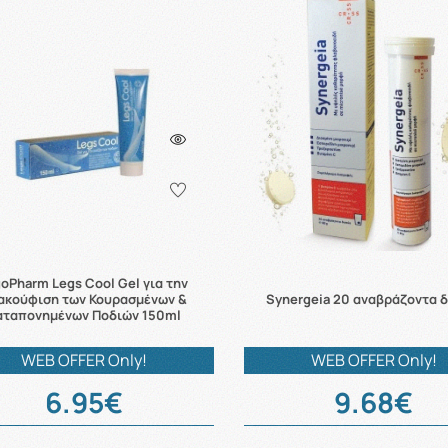
goPharm Legs Cool Gel για την
ακούφιση των Κουρασμένων &
Synergeia 20 αναβράζοντα δ
αταπονημένων Ποδιών 150ml
WEB OFFER Only!
WEB OFFER Only!
6.95€
9.68€