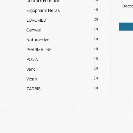
Doctor's Formulas
Docto
(1)
Ergopharm Hellas
(2)
EUROMED
(1)
Gehwol
(1)
Naturactive
(1)
PHARMALINE
(1)
PODIA
(3)
Vencil
(3)
Vican
(1)
ZARBIS