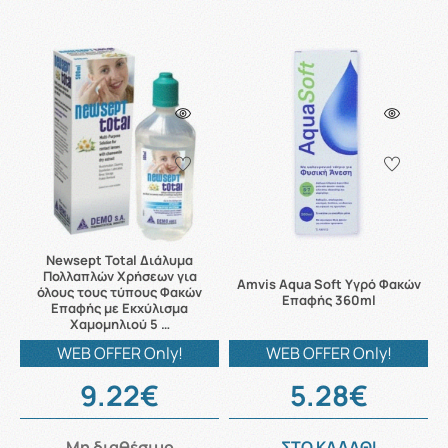
Newsept Total Διάλυμα
Πολλαπλών Χρήσεων για
Amvis Aqua Soft Υγρό Φακών
όλους τους τύπους Φακών
Επαφής 360ml
Επαφής με Εκχύλισμα
Χαμομηλιού 5 …
WEB OFFER Only!
WEB OFFER Only!
9.22€
5.28€
Μη διαθέσιμο
ΣΤΟ ΚΑΛΑΘΙ