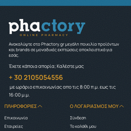
Ανακαλύψτε στο Phactory.gr μεγάλη ποικιλία προϊόντων
και brands σε μοναδικές εκπτώσεις αποκλειστικά για
εσάς.
Έχετε κάποια απορία; Καλέστε μας
+ 30 2105054556
με ωράριο επικοινωνίας
απο τις 8:00 π.μ. εως τις
16:00 μ.μ.
ΠΛΗΡΟΦΟΡΊΕΣ
Ο ΛΟΓΑΡΙΑΣΜΌΣ ΜΟΥ
Επικοινωνία
Σύνδεση
Εταιρείες
Το καλάθι μου