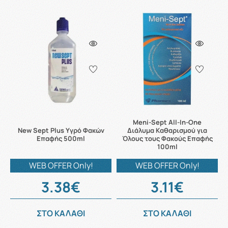
Meni-Sept All-In-One
New Sept Plus Υγρό Φακών
Διάλυμα Kαθαρισμού για
Επαφής 500ml
Όλους τους Φακούς Επαφής
100ml
WEB OFFER Only!
WEB OFFER Only!
3.38€
3.11€
ΣΤΟ ΚΑΛΑΘΙ
ΣΤΟ ΚΑΛΑΘΙ