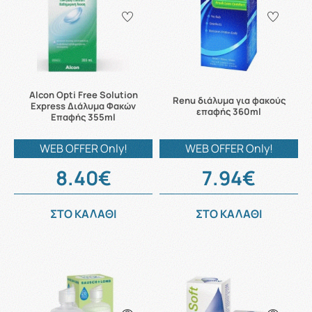
Alcon Opti Free Solution
Renu διάλυμα για φακούς
Express Διάλυμα Φακών
επαφής 360ml
Επαφής 355ml
WEB OFFER Only!
WEB OFFER Only!
8.40€
7.94€
ΣΤΟ ΚΑΛΑΘΙ
ΣΤΟ ΚΑΛΑΘΙ