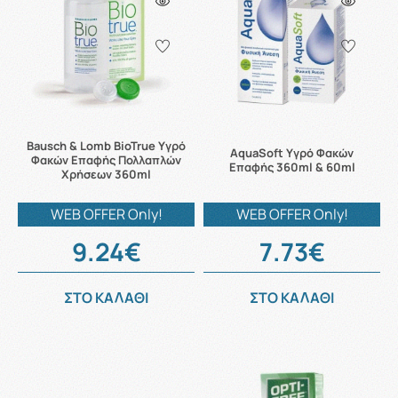
Bausch & Lomb BioTrue Υγρό
AquaSoft Υγρό Φακών
Φακών Επαφής Πολλαπλών
Επαφής 360ml & 60ml
Χρήσεων 360ml
WEB OFFER Only!
WEB OFFER Only!
9.24€
7.73€
ΣΤΟ ΚΑΛΑΘΙ
ΣΤΟ ΚΑΛΑΘΙ