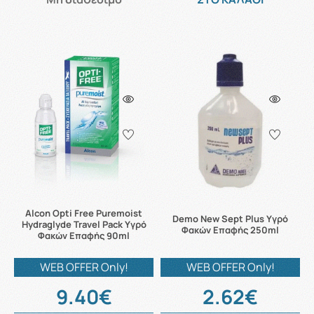
Alcon Opti Free Puremoist
Demo New Sept Plus Υγρό
Hydraglyde Travel Pack Υγρό
Φακών Επαφής 250ml
Φακών Επαφής 90ml
WEB OFFER Only!
WEB OFFER Only!
9.40€
2.62€