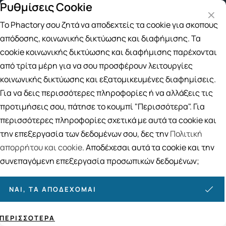
Ρυθμίσεις Cookie
Δωρεάν μεταφορικά για αγορές άνω των 49€
Π
Το Phactory σου ζητά να αποδεχτείς τα cookie για σκοπούς
Αναζήτηση
απόδοσης, κοινωνικής δικτύωσης και διαφήμισης. Τα
cookie κοινωνικής δικτύωσης και διαφήμισης παρέχονται
από τρίτα μέρη για να σου προσφέρουν λειτουργίες
Αρχική
/
ΦΑΡΜΑΚΕΙΟ
/
Φροντίδα για τα Μάτια
/
Υγρά Φακών Επαφής
κοινωνικής δικτύωσης και εξατομικευμένες διαφημίσεις.
Υγρά Φακών Επαφής
Για να δεις περισσότερες πληροφορίες ή να αλλάξεις τις
προτιμήσεις σου, πάτησε το κουμπί "Περισσότερα". Για
18
ΠΡΟΪΟΝΤΑ
περισσότερες πληροφορίες σχετικά με αυτά τα cookie και
Ταξινόμηση
Προβολή
την επεξεργασία των δεδομένων σου, δες την
Πολιτική
απορρήτου και cookie
. Αποδέχεσαι αυτά τα cookie και την
συνεπαγόμενη επεξεργασία προσωπικών δεδομένων;
ΝΑΙ, ΤΑ ΑΠΟΔΈΧΟΜΑΙ
ΠΕΡΙΣΣΌΤΕΡΑ