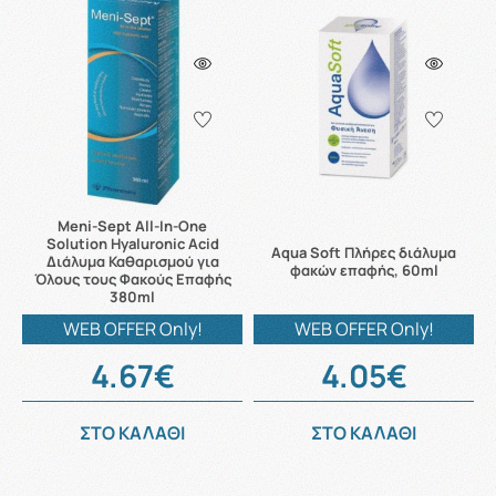
Meni-Sept All-In-One
Solution Hyaluronic Acid
Aqua Soft Πλήρες διάλυμα
Διάλυμα Καθαρισμού για
φακών επαφής, 60ml
Όλους τους Φακούς Επαφής
380ml
WEB OFFER Only!
WEB OFFER Only!
4.67€
4.05€
ΣΤΟ ΚΑΛΑΘΙ
ΣΤΟ ΚΑΛΑΘΙ