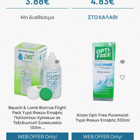
3.88€
4.83€
Μη διαθέσιμο
ΣΤΟ ΚΑΛΑΘΙ
Bausch & Lomb Biotrue Flight
Pack Υγρό Φακών Επαφής
Alcon Opti Free Puremoist
Πολλαπλών Χρήσεων σε
Υγρό Φακών Επαφής 300ml
Ταξιδιωτική Συσκευασία
100m …
WEB OFFER Only!
WEB OFFER Only!