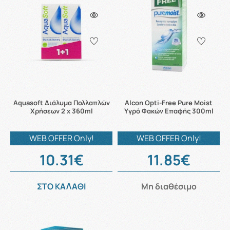
Aquasoft Διάλυμα Πολλαπλών
Alcon Opti-Free Pure Moist
Χρήσεων 2 x 360ml
Υγρό Φακών Επαφής 300ml
WEB OFFER Only!
WEB OFFER Only!
10.31€
11.85€
ΣΤΟ ΚΑΛΑΘΙ
Μη διαθέσιμο