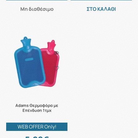
Μη διαθέσιμο
ΣΤΟ ΚΑΛΑΘΙ
Adams Θερμοφόρα με
Επένδυση 1τμχ
WEB OFFER Only!