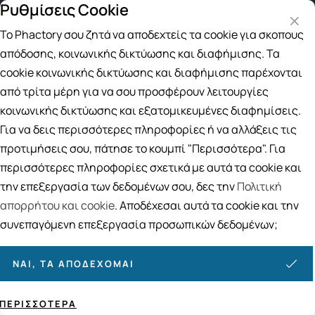
Ρυθμίσεις Cookie
Δωρεάν μεταφορικά για αγορές άνω των 49€
Το Phactory σου ζητά να αποδεχτείς τα cookie για σκοπούς
Αναζήτηση
απόδοσης, κοινωνικής δικτύωσης και διαφήμισης. Τα
cookie κοινωνικής δικτύωσης και διαφήμισης παρέχονται
από τρίτα μέρη για να σου προσφέρουν λειτουργίες
Αρχική
/
ΦΑΡΜΑΚΕΙΟ
/
Ιατρικά Είδη
/
Ηλεκτρικές Θερμοφόρες-Υποστρώματα
κοινωνικής δικτύωσης και εξατομικευμένες διαφημίσεις.
Ηλεκτρικές Θερμοφόρες-
Για να δεις περισσότερες πληροφορίες ή να αλλάξεις τις
Υποστρώματα
προτιμήσεις σου, πάτησε το κουμπί "Περισσότερα". Για
περισσότερες πληροφορίες σχετικά με αυτά τα cookie και
13
ΠΡΟΪΟΝΤΑ
την επεξεργασία των δεδομένων σου, δες την
Πολιτική
απορρήτου και cookie
. Αποδέχεσαι αυτά τα cookie και την
Ταξινόμηση
Προβολή
συνεπαγόμενη επεξεργασία προσωπικών δεδομένων;
ΝΑΙ, ΤΑ ΑΠΟΔΈΧΟΜΑΙ
ΠΕΡΙΣΣΌΤΕΡΑ