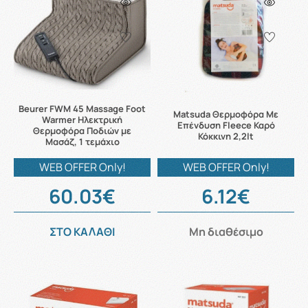
Beurer FWM 45 Massage Foot
Matsuda Θερμοφόρα Με
Warmer Ηλεκτρική
Επένδυση Fleece Καρό
Θερμοφόρα Ποδιών με
Κόκκινη 2,2lt
Μασάζ, 1 τεμάχιο
WEB OFFER Only!
WEB OFFER Only!
60.03€
6.12€
ΣΤΟ ΚΑΛΑΘΙ
Μη διαθέσιμο