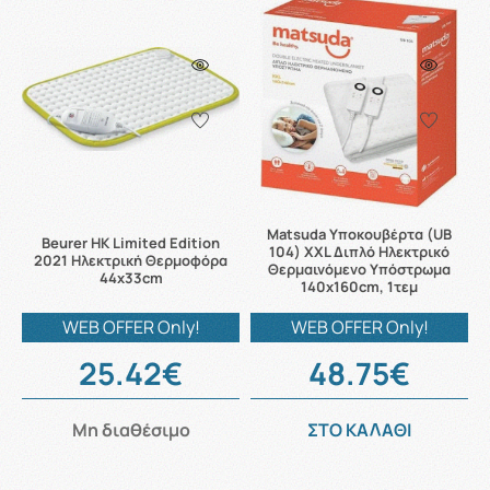
Matsuda Υποκουβέρτα (UB
Beurer HK Limited Edition
104) XXL Διπλό Ηλεκτρικό
2021 Ηλεκτρική Θερμοφόρα
Θερμαινόμενο Υπόστρωμα
44x33cm
140x160cm, 1τεμ
WEB OFFER Only!
WEB OFFER Only!
25.42€
48.75€
Μη διαθέσιμο
ΣΤΟ ΚΑΛΑΘΙ