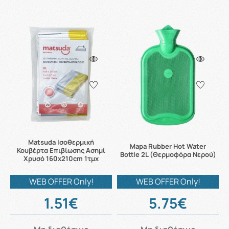
Matsuda Ισοθερμική
Mapa Rubber Hot Water
Κουβέρτα Επιβίωσης Ασημί
Bottle 2L (Θερμοφόρα Νερού)
Χρυσό 160x210cm 1τμχ
WEB OFFER Only!
WEB OFFER Only!
1.51€
5.75€