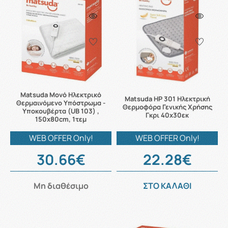
Matsuda Μονό Ηλεκτρικό
Matsuda HP 301 Ηλεκτρική
Θερμαινόμενο Υπόστρωμα -
Θερμοφόρα Γενικής Χρήσης
Υποκουβέρτα (UB 103) ,
Γκρι 40x30εκ
150x80cm, 1τεμ
WEB OFFER Only!
WEB OFFER Only!
30.66€
22.28€
Μη διαθέσιμο
ΣΤΟ ΚΑΛΑΘΙ