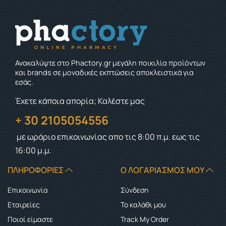
Ανακαλύψτε στο Phactory.gr μεγάλη ποικιλία προϊόντων
και brands σε μοναδικές εκπτώσεις αποκλειστικά για
εσάς.
Έχετε κάποια απορία; Καλέστε μας
+ 30 2105054556
με ωράριο επικοινωνίας
απο τις 8:00 π.μ. εως τις
16:00 μ.μ.
ΠΛΗΡΟΦΟΡΊΕΣ
Ο ΛΟΓΑΡΙΑΣΜΌΣ ΜΟΥ
Επικοινωνία
Σύνδεση
Εταιρείες
Το καλάθι μου
Ποιοί είμαστε
Track My Order