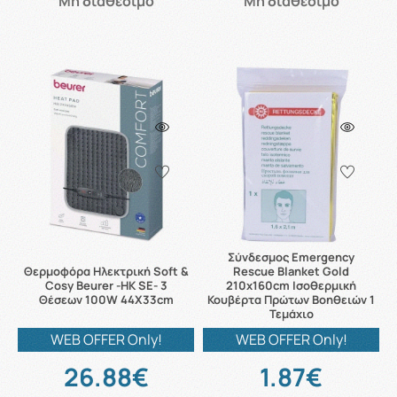
Μη διαθέσιμο
Μη διαθέσιμο
Σύνδεσμος Emergency
Θερμοφόρα Ηλεκτρική Soft &
Rescue Blanket Gold
Cosy Beurer -HK SE- 3
210x160cm Ισοθερμική
Θέσεων 100W 44X33cm
Κουβέρτα Πρώτων Βοηθειών 1
Τεμάχιο
WEB OFFER Only!
WEB OFFER Only!
26.88€
1.87€