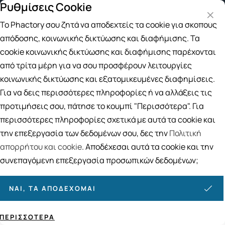
Ρυθμίσεις Cookie
Παραλαβή από το Κατάστημα
4 τρόποι πληρωμής
Το Phactory σου ζητά να αποδεχτείς τα cookie για σκοπούς
Αναζήτηση
απόδοσης, κοινωνικής δικτύωσης και διαφήμισης. Τα
cookie κοινωνικής δικτύωσης και διαφήμισης παρέχονται
από τρίτα μέρη για να σου προσφέρουν λειτουργίες
Αρχική
/
ΦΑΡΜΑΚΕΙΟ
/
Πρώτες Βοήθειες
/
Εγκαύματα
κοινωνικής δικτύωσης και εξατομικευμένες διαφημίσεις.
Εγκαύματα
Για να δεις περισσότερες πληροφορίες ή να αλλάξεις τις
27
ΠΡΟΪΟΝΤΑ
προτιμήσεις σου, πάτησε το κουμπί "Περισσότερα". Για
περισσότερες πληροφορίες σχετικά με αυτά τα cookie και
Ταξινόμηση
Προβολή
την επεξεργασία των δεδομένων σου, δες την
Πολιτική
απορρήτου και cookie
. Αποδέχεσαι αυτά τα cookie και την
συνεπαγόμενη επεξεργασία προσωπικών δεδομένων;
ΝΑΙ, ΤΑ ΑΠΟΔΈΧΟΜΑΙ
ΠΕΡΙΣΣΌΤΕΡΑ