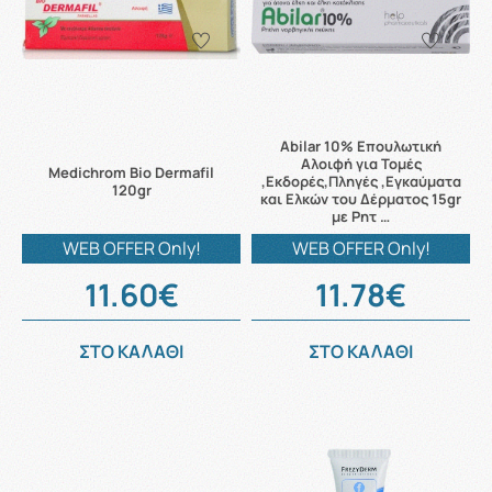
Abilar 10% Επουλωτική
Αλοιφή για Τομές
Medichrom Bio Dermafil
,Εκδορές,Πληγές ,Εγκαύματα
120gr
και Ελκών του Δέρματος 15gr
με Ρητ …
WEB OFFER Only!
WEB OFFER Only!
11.60€
11.78€
ΣΤΟ ΚΑΛΑΘΙ
ΣΤΟ ΚΑΛΑΘΙ