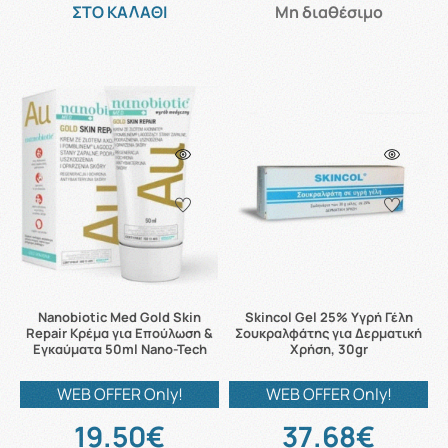
ΣΤΟ ΚΑΛΑΘΙ
Μη διαθέσιμο
Nanobiotic Med Gold Skin
Skincol Gel 25% Υγρή Γέλη
Repair Κρέμα για Επούλωση &
Σουκραλφάτης για Δερματική
Εγκαύματα 50ml Nano-Tech
Χρήση, 30gr
WEB OFFER Only!
WEB OFFER Only!
19.50€
37.68€