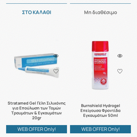
ΣΤΟ ΚΑΛΑΘΙ
Μη διαθέσιμο
Stratamed Gel Γέλη Σιλικόνης
Burnshield Hydrogel
για Επούλωση των Τομών
Επείγουσα Φροντίδα
Τραυμάτων & Εγκαυμάτων
Εγκαυμάτων 50ml
20gr
WEB OFFER Only!
WEB OFFER Only!