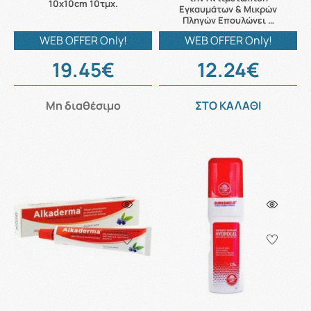
10x10cm 10τμχ.
Εγκαυμάτων & Μικρών
Πληγών Επουλώνει …
WEB OFFER Only!
WEB OFFER Only!
19.45€
12.24€
Μη διαθέσιμο
ΣΤΟ ΚΑΛΑΘΙ