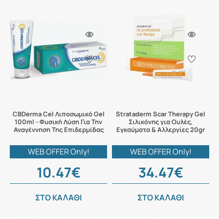
CBDerma Cel Λιποσωμικό Gel
Strataderm Scar Therapy Gel
100ml - Φυσική Λύση Για Την
Σιλικόνης για Ουλές,
Αναγέννηση Της Επιδερμίδας
Εγκαύματα & Αλλεργίες 20gr
WEB OFFER Only!
WEB OFFER Only!
10.47€
34.47€
ΣΤΟ ΚΑΛΑΘΙ
ΣΤΟ ΚΑΛΑΘΙ