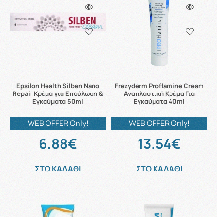
Epsilon Health Silben Nano
Frezyderm Proflamine Cream
Repair Κρέμα για Επούλωση &
Αναπλαστική Κρέμα Για
Εγκαύματα 50ml
Εγκαύματα 40ml
WEB OFFER Only!
WEB OFFER Only!
6.88€
13.54€
ΣΤΟ ΚΑΛΑΘΙ
ΣΤΟ ΚΑΛΑΘΙ