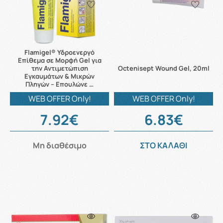
Flamigel® Υδροενεργό
Επίθεμα σε Μορφή Gel για
την Αντιμετώπιση
Octenisept Wound Gel, 20ml
Εγκαυμάτων & Μικρών
Πληγών – Επουλώνε …
WEB OFFER Only!
WEB OFFER Only!
7.92€
6.83€
Μη διαθέσιμο
ΣΤΟ ΚΑΛΑΘΙ