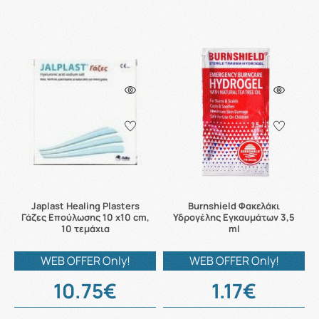
Japlast Healing Plasters
Burnshield Φακελάκι
Γάζες Επούλωσης 10 x10 cm,
Υδρογέλης Εγκαυμάτων 3,5
10 τεμάχια
ml
WEB OFFER Only!
WEB OFFER Only!
10.75€
1.17€