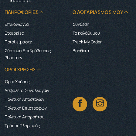
16:00 μ.μ.
ΠΛΗΡΟΦΟΡΊΕΣ
Ο ΛΟΓΑΡΙΑΣΜΌΣ ΜΟΥ
Επικοινωνία
Σύνδεση
Εταιρείες
Το καλάθι μου
Ποιοί είμαστε
Track My Order
Σύστημα Επιβράβευσης
Boήθεια
Phactory
ΌΡΟΙ ΧΡΉΣΗΣ
Όροι Χρήσης
Ασφάλεια Συναλλαγών
Πολιτική Αποστολών
Πολιτική Επιστροφών
Πολιτική Απορρήτου
Τρόποι Πληρωμής