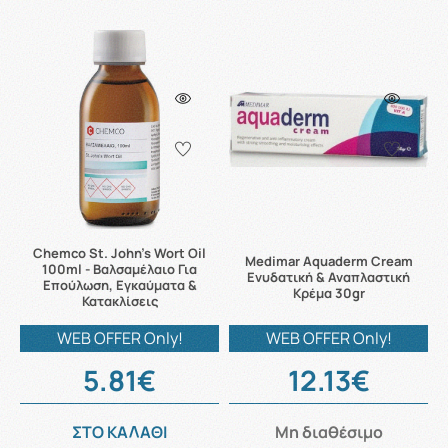
Chemco St. John's Wort Oil
Medimar Aquaderm Cream
100ml - Βαλσαμέλαιο Για
Ενυδατική & Αναπλαστική
Επούλωση, Εγκαύματα &
Κρέμα 30gr
Κατακλίσεις
WEB OFFER Only!
WEB OFFER Only!
5.81€
12.13€
ΣΤΟ ΚΑΛΑΘΙ
Μη διαθέσιμο