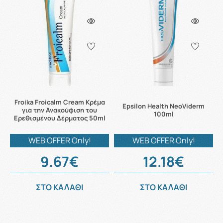
Froika Froicalm Cream Κρέμα
Epsilon Health NeoViderm
για την Ανακούφιση του
100ml
Ερεθισμένου Δέρματος 50ml
WEB OFFER Only!
WEB OFFER Only!
9.67€
12.18€
ΣΤΟ ΚΑΛΑΘΙ
ΣΤΟ ΚΑΛΑΘΙ