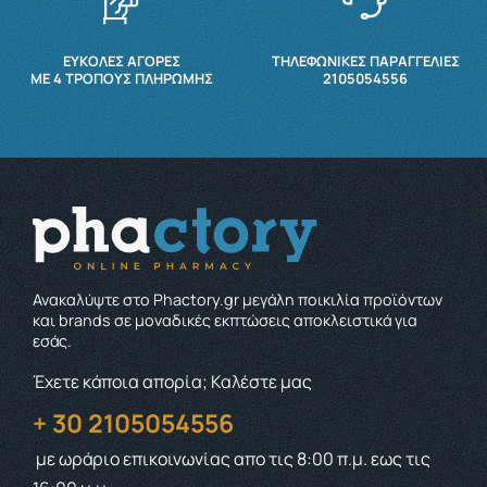
ΕΥΚΟΛΕΣ ΑΓΟΡΕΣ
ΤΗΛΕΦΩΝΙΚΕΣ ΠΑΡΑΓΓΕΛΙΕΣ
ΜΕ 4 ΤΡΌΠΟΥΣ ΠΛΗΡΩΜΉΣ
2105054556
Ανακαλύψτε στο Phactory.gr μεγάλη ποικιλία προϊόντων
και brands σε μοναδικές εκπτώσεις αποκλειστικά για
εσάς.
Έχετε κάποια απορία; Καλέστε μας
+ 30 2105054556
με ωράριο επικοινωνίας
απο τις 8:00 π.μ. εως τις