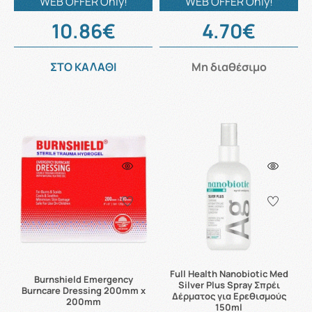
WEB OFFER Only!
WEB OFFER Only!
10.86€
4.70€
ΣΤΟ ΚΑΛΑΘΙ
Μη διαθέσιμο
Full Health Nanobiotic Med
Burnshield Emergency
Silver Plus Spray Σπρέι
Burncare Dressing 200mm x
Δέρματος για Ερεθισμούς
200mm
150ml