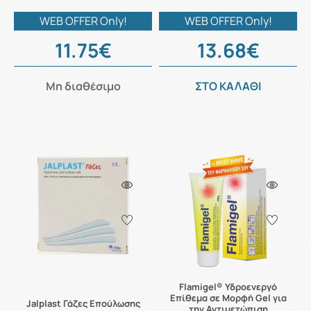
WEB OFFER Only!
WEB OFFER Only!
11.75€
13.68€
Μη διαθέσιμο
ΣΤΟ ΚΑΛΑΘΙ
Flamigel® Υδροενεργό
Επίθεμα σε Μορφή Gel για
Jalplast Γάζες Επούλωσης
την Αντιμετώπιση