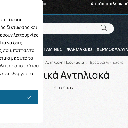
αβή από το Κατάστημα
4 τρόποι πληρωμ
ς απόδοσης,
Αναζήτηση
κής δικτύωσης και
Αναζήτηση
έρουν λειτουργίες
ια να δεις
ΠΑΙΔΙ
ΑΘΛΗΤΕΣ
ΒΙΤΑΜΙΝΕΣ
ΦΑΡΜΑΚΕΙΟ
ΔΕΡΜΟΚΑΛΛΥΝ
 σου, πάτησε το
τικά με αυτά τα
Αρχική
/
ΕΠΟΧΙΑΚΑ
/
Αντηλιακή Προστασία
/
Βρεφικά Αντηλιακά
λιτική απορρήτου
Βρεφικά Αντηλιακά
ενη επεξεργασία
9
ΠΡΟΪΟΝΤΑ