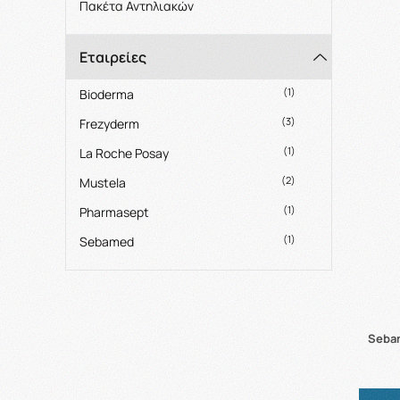
Πακέτα Αντηλιακών
Εταιρείες
(1)
Bioderma
(3)
Frezyderm
(1)
La Roche Posay
(2)
Mustela
(1)
Pharmasept
(1)
Sebamed
Sebam