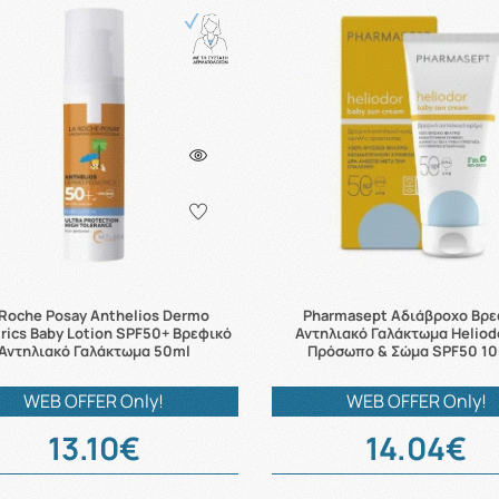
 Roche Posay Anthelios Dermo
Pharmasept Αδιάβροχο Βρε
trics Baby Lotion SPF50+ Βρεφικό
Αντηλιακό Γαλάκτωμα Heliod
Αντηλιακό Γαλάκτωμα 50ml
Πρόσωπο & Σώμα SPF50 1
WEB OFFER Only!
WEB OFFER Only!
13.10€
14.04€