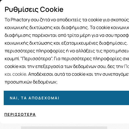
Δωρεάν μεταφορικά για αγορές άνω
Παραλ
Ρυθμίσεις Cookie
των 49€
Το Phactory σου ζητά να αποδεχτείς τα cookie για σκοπού
κοινωνικής δικτύωσης και διαφήμισης. Τα cookie κοινωνι
διαφήμισης παρέχονται από τρίτα μέρη για να σου προσφ
κοινωνικής δικτύωσης και εξατομικευμένες διαφημίσεις. Γ
BRANDS
ΓΥΝΑΙΚΑ
ΑΝΔΡΑΣ
ΜΗΤΕΡΑ ΚΑΙ 
περισσότερες πληροφορίες ή να αλλάξεις τις προτιμήσεις
κουμπί "Περισσότερα". Για περισσότερες πληροφορίες σχε
cookie και την επεξεργασία των δεδομένων σου, δες την
Πο
και cookie
. Αποδέχεσαι αυτά τα cookie και την συνεπαγόμ
προσωπικών δεδομένων;
ΝΑΙ, ΤΑ ΑΠΟΔΈΧΟΜΑΙ
Ταξινόμηση
Προβολή
ΠΕΡΙΣΣΌΤΕΡΑ