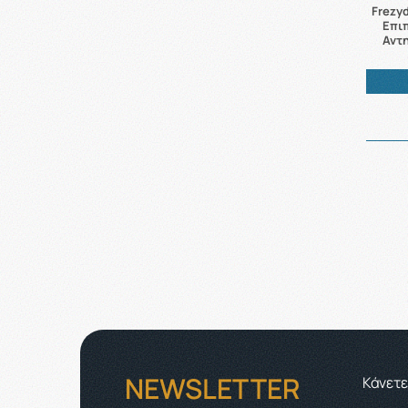
Frezy
Επι
Αντ
NEWSLETTER
Κάνετε