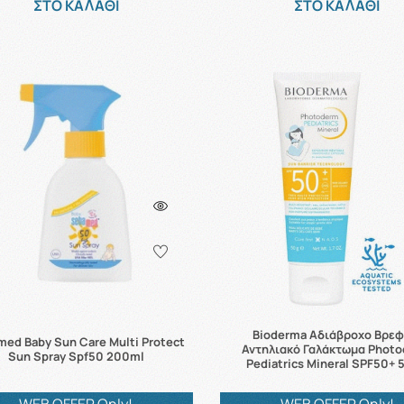
ΣΤΟ ΚΑΛΑΘΙ
ΣΤΟ ΚΑΛΑΘΙ
Bioderma Αδιάβροχο Βρεφ
ed Baby Sun Care Multi Protect
Αντηλιακό Γαλάκτωμα Phot
Sun Spray Spf50 200ml
Pediatrics Mineral SPF50+ 