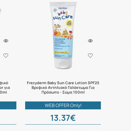
φικό
Frezyderm Baby Sun Care Lotion SPF25
or για
Βρεφικό Αντηλιακό Γαλάκτωμα Για
00ml
Πρόσωπο - Σώμα 100ml
WEB OFFER Only!
13.37€