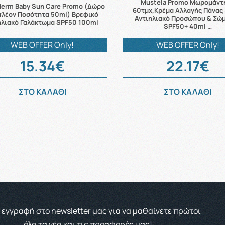
Mustela Promo Μωρομάντ
derm Baby Sun Care Promo (Δώρο
60τμχ,Κρέμα Αλλαγής Πάνας
πλέον Ποσότητα 50ml) Βρεφικό
Αντιηλιακό Προσώπου & Σώ
ηλιακό Γαλάκτωμα SPF50 100ml
SPF50+ 40ml …
WEB OFFER Only!
WEB OFFER Only!
15.34€
22.17€
ΣΤΟ ΚΑΛΑΘΙ
ΣΤΟ ΚΑΛΑΘΙ
 εγγραφή στο newsletter μας για να μαθαίνετε πρώτοι
όλα τα νέα και τις προσφορές μας!