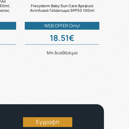
ηλα
 50ml,
Frezyderm Baby Sun Care Βρεφικό
ματος
Αντηλιακό Γαλάκτωμα SPF50 100ml
WEB OFFER Only!
18.51€
Μη διαθέσιμο
Εγγραφή