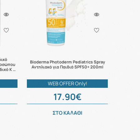
δικό
Bioderma Photoderm Pediatrics Spray
ροσώπου
Αντηλιακό για Παιδιά SPF50+ 200ml
δικό Κ …
WEB OFFER Only!
17.90€
ΣΤΟ ΚΑΛΑΘΙ