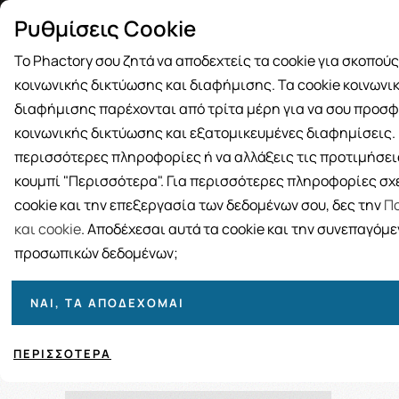
Δωρεάν μεταφορικά για αγορές άνω
Παραλ
Ρυθμίσεις Cookie
των 49€
Το Phactory σου ζητά να αποδεχτείς τα cookie για σκοπού
κοινωνικής δικτύωσης και διαφήμισης. Τα cookie κοινωνι
διαφήμισης παρέχονται από τρίτα μέρη για να σου προσφ
κοινωνικής δικτύωσης και εξατομικευμένες διαφημίσεις. Γ
BRANDS
ΓΥΝΑΙΚΑ
ΑΝΔΡΑΣ
ΜΗΤΕΡΑ ΚΑΙ 
περισσότερες πληροφορίες ή να αλλάξεις τις προτιμήσεις
κουμπί "Περισσότερα". Για περισσότερες πληροφορίες σχε
cookie και την επεξεργασία των δεδομένων σου, δες την
Πο
και cookie
. Αποδέχεσαι αυτά τα cookie και την συνεπαγόμ
προσωπικών δεδομένων;
ΝΑΙ, ΤΑ ΑΠΟΔΈΧΟΜΑΙ
Ταξινόμηση
Προβολή
ΠΕΡΙΣΣΌΤΕΡΑ