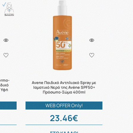
ermo-
Avene Παιδικό Αντηλιακό Spray με
ιδικό
Ιαματικό Νερό της Avène SPF50+
 Υφή
Πρόσωπο-Σώμα 400ml
WEB OFFER Only!
23.46€