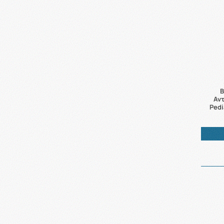
B
Αν
Pedi