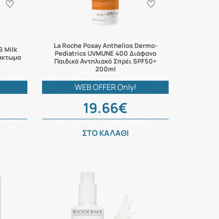
La Roche Posay Anthelios Dermo-
S Milk
Pediatrics UVMUNE 400 Διάφανο
λάκτωμα
Παιδικό Αντηλιακό Σπρέι SPF50+
200ml
WEB OFFER Only!
19.66€
ΣΤΟ ΚΑΛΑΘΙ