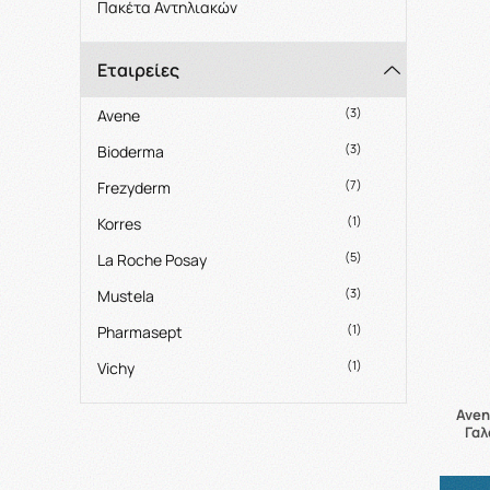
Πακέτα Αντηλιακών
Εταιρείες
(3)
Avene
(3)
Bioderma
(7)
Frezyderm
(1)
Korres
(5)
La Roche Posay
(3)
Mustela
(1)
Pharmasept
(1)
Vichy
Aven
Γαλ