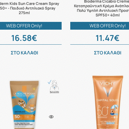
Bioderma Cicabio Crem
derm Kids Sun Care Cream Spray
Καταπραϋντική Κρέμα Ανάπλα
50+ - Παιδικό Αντηλιακό Spray
Πολύ Υψηλή Αντηλιακή Προσ
275ml
SPF50+ 40ml
WEB OFFER Only!
WEB OFFER Only!
16.58€
11.47€
ΣΤΟ ΚΑΛΑΘΙ
ΣΤΟ ΚΑΛΑΘΙ