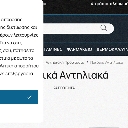
αβή από το Κατάστημα
4 τρόποι πληρωμ
ς απόδοσης,
Αναζήτηση
κής δικτύωσης και
Αναζήτηση
έρουν λειτουργίες
ια να δεις
ΠΑΙΔΙ
ΑΘΛΗΤΕΣ
ΒΙΤΑΜΙΝΕΣ
ΦΑΡΜΑΚΕΙΟ
ΔΕΡΜΟΚΑΛΛΥΝ
 σου, πάτησε το
τικά με αυτά τα
Αρχική
/
ΕΠΟΧΙΑΚΑ
/
Αντηλιακή Προστασία
/
Παιδικά Αντηλιακά
λιτική απορρήτου
Παιδικά Αντηλιακά
ενη επεξεργασία
24
ΠΡΟΪΟΝΤΑ