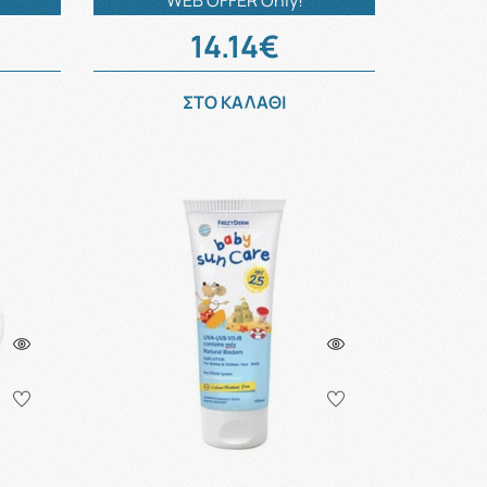
WEB OFFER Only!
14.14€
ΣΤΟ ΚΑΛΑΘΙ