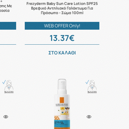
e+
Frezyderm Baby Sun Care Lotion SPF25
σης Με
Βρεφικό Αντηλιακό Γαλάκτωμα Για
τασία
Πρόσωπο - Σώμα 100ml
WEB OFFER Only!
13.37€
ΣΤΟ ΚΑΛΑΘΙ