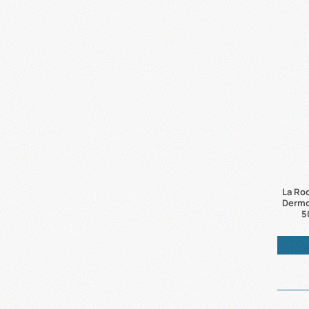
La Ro
Dermo
5