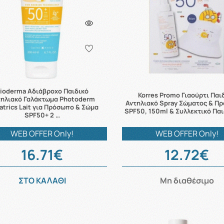
ioderma Αδιάβροχο Παιδικό
Korres Promo Γιαούρτι Παι
τηλιακό Γαλάκτωμα Photoderm
Αντηλιακό Spray Σώματος & Π
atrics Lait για Πρόσωπο & Σώμα
SPF50, 150ml & Συλλεκτικό Παι
SPF50+ 2 …
WEB OFFER Only!
WEB OFFER Only!
16.71€
12.72€
ΣΤΟ ΚΑΛΑΘΙ
Μη διαθέσιμο