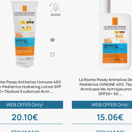
La Roche Posay Anthelios D
che Posay Anthelios Uvmune 400
Pediatrics UVMUNE 400, Πα
-Pediatrics Hydrating Lotion SPF
Αντηλιακό Με Λεπτόρευστη
0+ Παιδικό Ενυδατικό Αντη …
SPF50+ 50 …
WEB OFFER Only!
WEB OFFER Only!
20.10€
15.06€