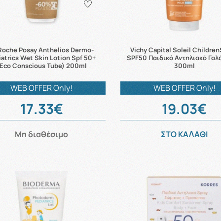
Roche Posay Anthelios Dermo-
Vichy Capital Soleil Children
atrics Wet Skin Lotion Spf 50+
SPF50 Παιδικό Αντηλιακό Γα
Eco Conscious Tube) 200ml
300ml
WEB OFFER Only!
WEB OFFER Only!
17.33€
19.03€
Μη διαθέσιμο
ΣΤΟ ΚΑΛΑΘΙ