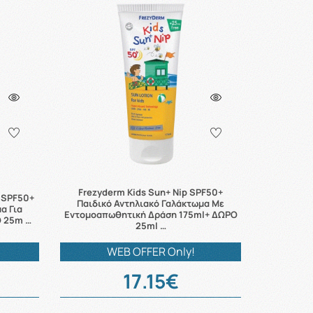
Frezyderm Kids Sun+ Nip SPF50+
n SPF50+
Παιδικό Αντηλιακό Γαλάκτωμα Με
α Για
Εντομοαπωθητική Δράση 175ml+ ΔΩΡΟ
Ο 25m …
25ml …
WEB OFFER Only!
17.15€