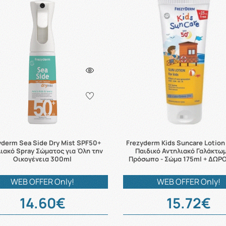
yderm Sea Side Dry Mist SPF50+
Frezyderm Kids Suncare Lotio
ιακό Spray Σώματος για Όλη την
Παιδικό Αντηλιακό Γαλάκτωμ
Οικογένεια 300ml
Πρόσωπο - Σώμα 175ml + ΔΩΡ
WEB OFFER Only!
WEB OFFER Only!
14.60€
15.72€