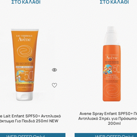
ΣΤΟ ΚΑΛΑΘΙ
ΣΤΟ ΚΑΛΑΘΙ
Avene Spray Enfant SPF50+ Π
e Lait Enfant SPF50+ Αντηλιακό
Αντηλιακό Σπρέι για Πρόσωπο
άκτωμα Για Παιδιά 250ml NEW
200ml