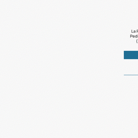
La 
Pedi
(