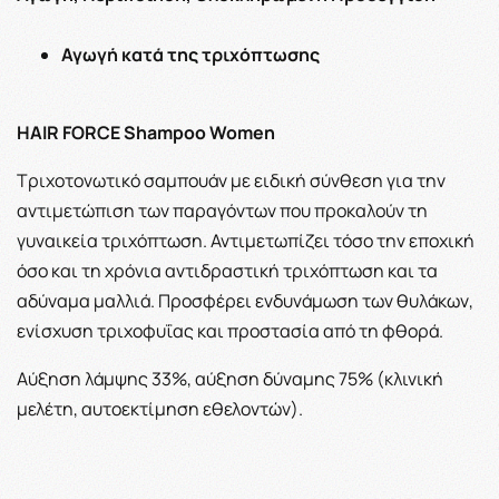
Αγωγή κατά της τριχόπτωσης
HAIR FORCE Shampoo Women
Τριχοτονωτικό σαμπουάν με ειδική σύνθεση για την
αντιμετώπιση των παραγόντων που προκαλούν τη
γυναικεία τριχόπτωση. Αντιμετωπίζει τόσο την εποχική
όσο και τη χρόνια αντιδραστική τριχόπτωση και τα
αδύναμα μαλλιά. Προσφέρει ενδυνάμωση των θυλάκων,
ενίσχυση τριχοφυΐας και προστασία από τη φθορά.
Αύξηση λάμψης 33%, αύξηση δύναμης 75% (κλινική
μελέτη, αυτοεκτίμηση εθελοντών).