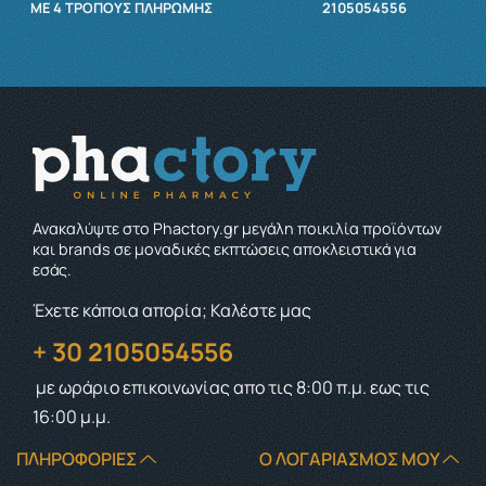
ΜΕ 4 ΤΡΌΠΟΥΣ ΠΛΗΡΩΜΉΣ
2105054556
Ανακαλύψτε στο Phactory.gr μεγάλη ποικιλία προϊόντων
και brands σε μοναδικές εκπτώσεις αποκλειστικά για
εσάς.
Έχετε κάποια απορία; Καλέστε μας
+ 30 2105054556
με ωράριο επικοινωνίας
απο τις 8:00 π.μ. εως τις
16:00 μ.μ.
ΠΛΗΡΟΦΟΡΊΕΣ
Ο ΛΟΓΑΡΙΑΣΜΌΣ ΜΟΥ