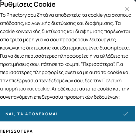
Ρυθμίσεις Cookie
Δωρεάν μεταφορικά για αγορές άνω των 49€
Παραλα
Το Phactory σου ζητά να αποδεχτείς τα cookie για σκοπούς
Αναζήτηση
απόδοσης, κοινωνικής δικτύωσης και διαφήμισης. Τα
cookie κοινωνικής δικτύωσης και διαφήμισης παρέχονται
από τρίτα μέρη για να σου προσφέρουν λειτουργίες
Αρχική
/
ΕΠΟΧΙΑΚΑ
/
Τριχόπτωση
/
Σαμπουάν για την Τριχόπτωση
/
κοινωνικής δικτύωσης και εξατομικευμένες διαφημίσεις.
m Hair Force Women Shampoo Σαμπουάν κατά της Τριχόπτωσης Για Γυναί
Για να δεις περισσότερες πληροφορίες ή να αλλάξεις τις
Frezyderm Hair Force Women
προτιμήσεις σου, πάτησε το κουμπί "Περισσότερα". Για
Shampoo Σαμπουάν κατά της
περισσότερες πληροφορίες σχετικά με αυτά τα cookie και
Τριχόπτωσης Για Γυναίκες 200ml
την επεξεργασία των δεδομένων σου, δες την
Πολιτική
απορρήτου και cookie
. Αποδέχεσαι αυτά τα cookie και την
συνεπαγόμενη επεξεργασία προσωπικών δεδομένων;
ΝΑΙ, ΤΑ ΑΠΟΔΈΧΟΜΑΙ
ΠΕΡΙΣΣΌΤΕΡΑ