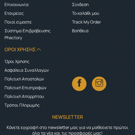
Επικοινωνία
Σύνδεση
Εταιρείες
Το καλάθι μου
Ποιοί είμαστε
Track My Order
Σύστημα Επιβράβευσης
Boήθεια
Phactory
ΌΡΟΙ ΧΡΉΣΗΣ
Όροι Χρήσης
Ασφάλεια Συναλλαγών
Πολιτική Αποστολών
Πολιτική Επιστροφών
Πολιτική Απορρήτου
Τρόποι Πληρωμής
NEWSLETTER
Κάνετε εγγραφή στο newsletter μας για να μαθαίνετε πρώτοι
όλα τα νέα και τις προσφορές μας!