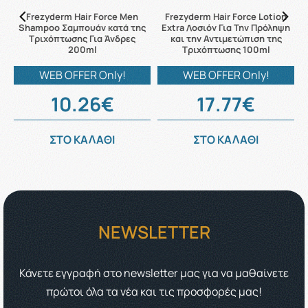
Frezyderm Hair Force Men
Frezyderm Hair Force Lotion
Shampoo Σαμπουάν κατά της
Extra Λοσιόν Για Την Πρόληψη
Τριχόπτωσης Για Άνδρες
και την Αντιμετώπιση της
200ml
Τριχόπτωσης 100ml
WEB OFFER Only!
WEB OFFER Only!
10.26€
17.77€
ΣΤΟ ΚΑΛΑΘΙ
ΣΤΟ ΚΑΛΑΘΙ
NEWSLETTER
Κάνετε εγγραφή στο newsletter μας για να μαθαίνετε
πρώτοι όλα τα νέα και τις προσφορές μας!