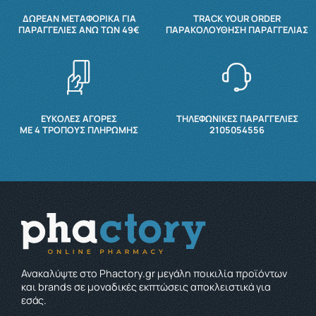
ΔΩΡΕΆΝ ΜΕΤΑΦΟΡΙΚΆ ΓΙΑ
TRACK YOUR ORDER
ΠΑΡΑΓΓΕΛΊΕΣ ΆΝΩ ΤΩΝ 49€
ΠΑΡΑΚΟΛΟΎΘΗΣΗ ΠΑΡΑΓΓΕΛΊΑΣ
ΕΥΚΟΛΕΣ ΑΓΟΡΕΣ
ΤΗΛΕΦΩΝΙΚΕΣ ΠΑΡΑΓΓΕΛΙΕΣ
ΜΕ 4 ΤΡΌΠΟΥΣ ΠΛΗΡΩΜΉΣ
2105054556
Ανακαλύψτε στο Phactory.gr μεγάλη ποικιλία προϊόντων
και brands σε μοναδικές εκπτώσεις αποκλειστικά για
εσάς.