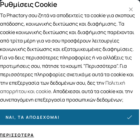
Ρυθμίσεις Cookie
Δωρεάν μεταφορικά για αγορές άνω των 
Το Phactory σου ζητά να αποδεχτείς τα cookie για σκοπούς
Αναζήτηση
απόδοσης, κοινωνικής δικτύωσης και διαφήμισης. Τα
cookie κοινωνικής δικτύωσης και διαφήμισης παρέχονται
από τρίτα μέρη για να σου προσφέρουν λειτουργίες
Αρχική
/
ΕΠΟΧΙΑΚΑ
/
Eντομοαπώθηση
/
Σκοροαπωθητικά
κοινωνικής δικτύωσης και εξατομικευμένες διαφημίσεις.
Σκοροαπωθητικά
Για να δεις περισσότερες πληροφορίες ή να αλλάξεις τις
3
ΠΡΟΪΟΝΤΑ
προτιμήσεις σου, πάτησε το κουμπί "Περισσότερα". Για
περισσότερες πληροφορίες σχετικά με αυτά τα cookie και
Ταξινόμηση
Προβολή
την επεξεργασία των δεδομένων σου, δες την
Πολιτική
απορρήτου και cookie
. Αποδέχεσαι αυτά τα cookie και την
συνεπαγόμενη επεξεργασία προσωπικών δεδομένων;
ΝΑΙ, ΤΑ ΑΠΟΔΈΧΟΜΑΙ
ΠΕΡΙΣΣΌΤΕΡΑ