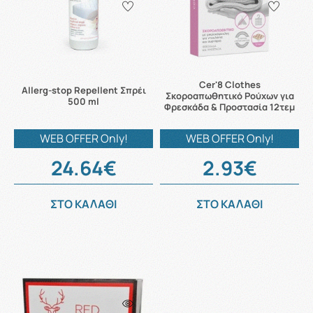
Cer'8 Clothes
Allerg-stop Repellent Σπρέι
Σκοροαπωθητικό Ρούχων για
500 ml
Φρεσκάδα & Προστασία 12τεμ
WEB OFFER Only!
WEB OFFER Only!
24.64€
2.93€
ΣΤΟ ΚΑΛΑΘΙ
ΣΤΟ ΚΑΛΑΘΙ