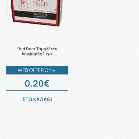
Red Deer Ταμπλέτες
Καμφοράς 1 τμχ
WEB OFFER Only!
0.20€
ΣΤΟ ΚΑΛΑΘΙ