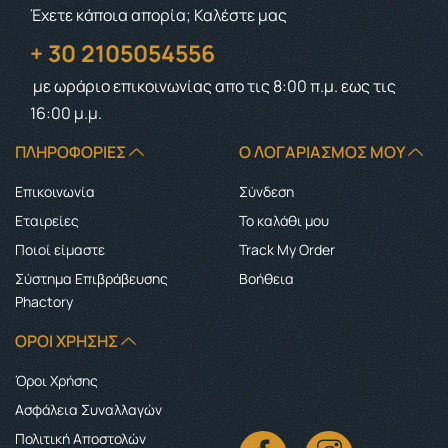
Έχετε κάποια απορία; Καλέστε μας
+ 30 2105054556
με ωράριο επικοινωνίας
απο τις 8:00 π.μ. εως τις
16:00 μ.μ.
ΠΛΗΡΟΦΟΡΊΕΣ
Ο ΛΟΓΑΡΙΑΣΜΌΣ ΜΟΥ
Επικοινωνία
Σύνδεση
Εταιρείες
Το καλάθι μου
Ποιοί είμαστε
Track My Order
Σύστημα Επιβράβευσης
Boήθεια
Phactory
ΌΡΟΙ ΧΡΉΣΗΣ
Όροι Χρήσης
Ασφάλεια Συναλλαγών
Πολιτική Αποστολών