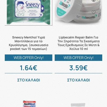
Sneezy Menthol Υγρά
Lipbecalm Repair Balm Για
Μαντηλάκια για το
Την Ξηρότητα Τα Σκασίματα
Κρυολόγημα, (συσκευασία
Τους Ερεθισμούς Σε Μύτη &
pocket των 15 τεμαχίων)
Χείλια 10 ml
WEB OFFER Only!
WEB OFFER Only!
1.64€
3.59€
ΣΤΟ ΚΑΛΑΘΙ
ΣΤΟ ΚΑΛΑΘΙ