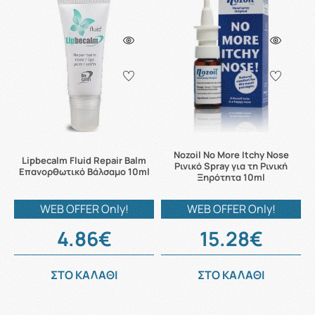
Nozoil No More Itchy Nose
Lipbecalm Fluid Repair Balm
Ρινικό Spray για τη Ρινική
Επανορθωτικό Βάλσαμο 10ml
Ξηρότητα 10ml
WEB OFFER Only!
WEB OFFER Only!
4.86€
15.28€
ΣΤΟ ΚΑΛΑΘΙ
ΣΤΟ ΚΑΛΑΘΙ