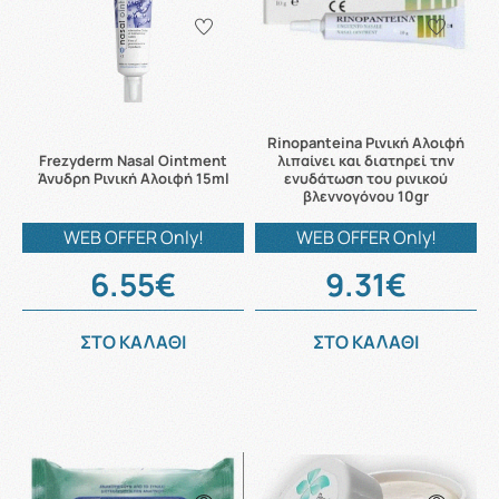
Rinopanteina Ρινική Αλοιφή
Frezyderm Nasal Ointment
λιπαίνει και διατηρεί την
Άνυδρη Ρινική Αλοιφή 15ml
ενυδάτωση του ρινικού
βλεννογόνου 10gr
WEB OFFER Only!
WEB OFFER Only!
6.55€
9.31€
ΣΤΟ ΚΑΛΑΘΙ
ΣΤΟ ΚΑΛΑΘΙ