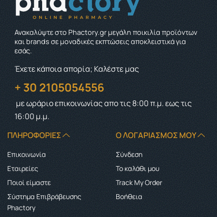
Ανακαλύψτε στο Phactory.gr μεγάλη ποικιλία προϊόντων
και brands σε μοναδικές εκπτώσεις αποκλειστικά για
εσάς.
Έχετε κάποια απορία; Καλέστε μας
+ 30 2105054556
με ωράριο επικοινωνίας
απο τις 8:00 π.μ. εως τις
16:00 μ.μ.
ΠΛΗΡΟΦΟΡΊΕΣ
Ο ΛΟΓΑΡΙΑΣΜΌΣ ΜΟΥ
Επικοινωνία
Σύνδεση
Εταιρείες
Το καλάθι μου
Ποιοί είμαστε
Track My Order
Σύστημα Επιβράβευσης
Boήθεια
Phactory