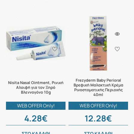
Frezyderm Baby Perioral
Nisita Nasal Ointment, Ρινική
Βρεφική Μαλακτική Κρέμα
Αλοιφή για τον Ξηρό
Ρινοστοματικής Περιοχής
Βλεννογόνο 10g
40ml
WEB OFFER Only!
WEB OFFER Only!
4.28€
12.28€
ΣΤΟ ΚΑΛΑΘΙ
ΣΤΟ ΚΑΛΑΘΙ