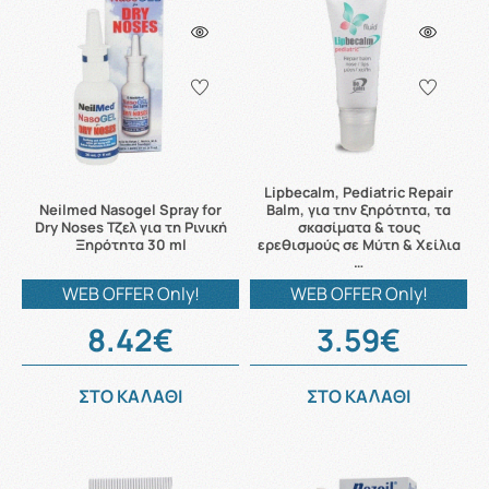
Lipbecalm, Pediatric Repair
Neilmed Nasogel Spray for
Balm, για την ξηρότητα, τα
Dry Noses Τζελ για τη Ρινική
σκασίματα & τους
Ξηρότητα 30 ml
ερεθισμούς σε Μύτη & Χείλια
…
WEB OFFER Only!
WEB OFFER Only!
8.42€
3.59€
ΣΤΟ ΚΑΛΑΘΙ
ΣΤΟ ΚΑΛΑΘΙ