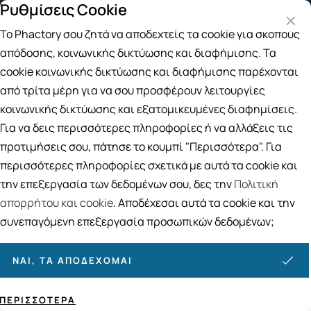
Ρυθμίσεις Cookie
Δωρεάν μεταφορικά για αγορές άνω των 49€
Το Phactory σου ζητά να αποδεχτείς τα cookie για σκοπούς
Αναζήτηση
απόδοσης, κοινωνικής δικτύωσης και διαφήμισης. Τα
cookie κοινωνικής δικτύωσης και διαφήμισης παρέχονται
από τρίτα μέρη για να σου προσφέρουν λειτουργίες
Αρχική
/
ΕΠΟΧΙΑΚΑ
/
Φθινόπωρο - Χειμώνας
/
Ερεθισμοί στη Μύτη
κοινωνικής δικτύωσης και εξατομικευμένες διαφημίσεις.
Ερεθισμοί στη Μύτη
Για να δεις περισσότερες πληροφορίες ή να αλλάξεις τις
προτιμήσεις σου, πάτησε το κουμπί "Περισσότερα". Για
12
ΠΡΟΪΟΝΤΑ
περισσότερες πληροφορίες σχετικά με αυτά τα cookie και
Ταξινόμηση
Προβολή
την επεξεργασία των δεδομένων σου, δες την
Πολιτική
απορρήτου και cookie
. Αποδέχεσαι αυτά τα cookie και την
συνεπαγόμενη επεξεργασία προσωπικών δεδομένων;
ΝΑΙ, ΤΑ ΑΠΟΔΈΧΟΜΑΙ
ΠΕΡΙΣΣΌΤΕΡΑ