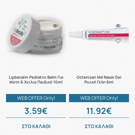
Lipbecalm Pediatric Balm Για
Octenisan Md Nasal Gel
Μύτη & Χείλια Παιδικό 10ml
Ρινική Γέλη 6ml
WEB OFFER Only!
WEB OFFER Only!
3.59€
11.92€
ΣΤΟ ΚΑΛΑΘΙ
ΣΤΟ ΚΑΛΑΘΙ