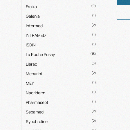
(9)
Froika
(1)
Galenia
(2)
Intermed
(1)
INTRAMED
(1)
ISDIN
(15)
La Roche Posay
(3)
Lierac
(2)
Menarini
(1)
MEY
(1)
Nacriderm
(1)
Pharmasept
(2)
Sebamed
(2)
Synchroline