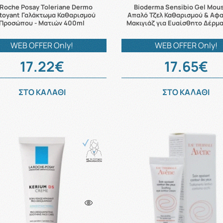
 Roche Posay Toleriane Dermo
Bioderma Sensibio Gel Mou
toyant Γαλάκτωμα Καθαρισμού
Απαλό Τζελ Καθαρισμού & Αφ
Προσώπου - Ματιών 400ml
Μακιγιάζ για Ευαίσθητο Δέρμ
WEB OFFER Only!
WEB OFFER Only!
17.22€
17.65€
ΣΤΟ ΚΑΛΑΘΙ
ΣΤΟ ΚΑΛΑΘΙ