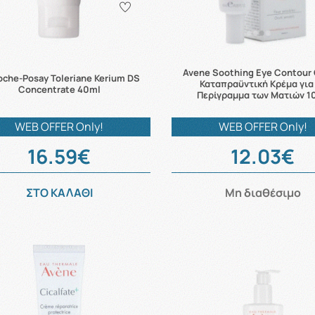
Avene Soothing Eye Contour
oche-Posay Toleriane Kerium DS
Καταπραϋντική Κρέμα για
Concentrate 40ml
Περίγραμμα των Ματιών 1
WEB OFFER Only!
WEB OFFER Only!
16.59€
12.03€
ΣΤΟ ΚΑΛΑΘΙ
Μη διαθέσιμο