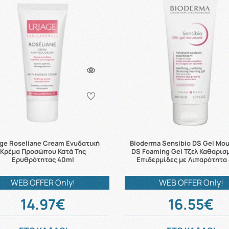
age Roseliane Cream Ενυδατική
Bioderma Sensibio DS Gel Mou
Κρέμα Προσώπου Κατά Της
DS Foaming Gel Τζελ Καθαρισ
Ερυθρότητας 40ml
Επιδερμίδες με Λιπαρότητα 
WEB OFFER Only!
WEB OFFER Only!
14.97€
16.55€