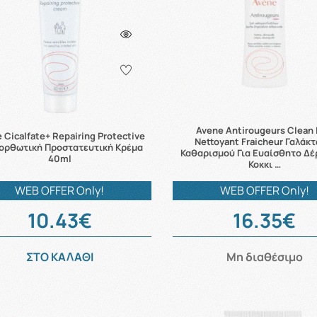
Avene Antirougeurs Clean 
 Cicalfate+ Repairing Protective
Nettoyant Fraicheur Γαλάκ
ορθωτική Προστατευτική Κρέμα
Καθαρισμού Για Ευαίσθητο Δέ
40ml
Κοκκι …
WEB OFFER Only!
WEB OFFER Only!
10.43€
16.35€
ΣΤΟ ΚΑΛΑΘΙ
Μη διαθέσιμο