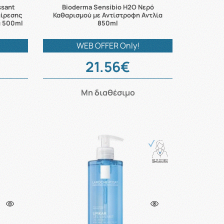
ssant
Bioderma Sensibio H2O Νερό
αίρεσης
Καθαρισμού με Αντίστροφη Αντλία
α 500ml
850ml
WEB OFFER Only!
21.56€
Μη διαθέσιμο