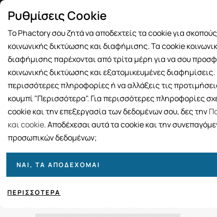
Δωρεάν μεταφορικά για αγορές άνω
Παραλ
Ρυθμίσεις Cookie
των 49€
Το Phactory σου ζητά να αποδεχτείς τα cookie για σκοπού
κοινωνικής δικτύωσης και διαφήμισης. Τα cookie κοινωνι
διαφήμισης παρέχονται από τρίτα μέρη για να σου προσφ
κοινωνικής δικτύωσης και εξατομικευμένες διαφημίσεις. Γ
BRANDS
ΓΥΝΑΙΚΑ
ΑΝΔΡΑΣ
ΜΗΤΕΡΑ ΚΑΙ 
περισσότερες πληροφορίες ή να αλλάξεις τις προτιμήσεις
κουμπί "Περισσότερα". Για περισσότερες πληροφορίες σχε
cookie και την επεξεργασία των δεδομένων σου, δες την
Πο
Ε
και cookie
. Αποδέχεσαι αυτά τα cookie και την συνεπαγόμ
προσωπικών δεδομένων;
ΝΑΙ, ΤΑ ΑΠΟΔΈΧΟΜΑΙ
Ταξινόμηση
Προβολή
ΠΕΡΙΣΣΌΤΕΡΑ