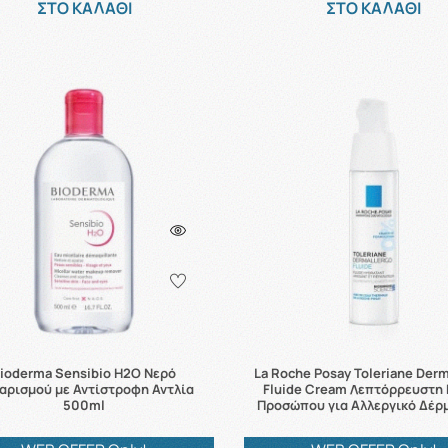
ΣΤΟ ΚΑΛΑΘΙ
ΣΤΟ ΚΑΛΑΘΙ
ioderma Sensibio H2O Νερό
La Roche Posay Toleriane Derm
αρισμού με Αντίστροφη Αντλία
Fluide Cream Λεπτόρρευστη
500ml
Προσώπου για Αλλεργικό Δέρ