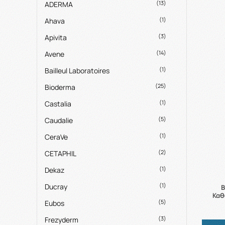
(13)
ADERMA
(1)
Ahava
(3)
Apivita
(14)
Avene
(1)
Bailleul Laboratoires
(25)
Bioderma
(1)
Castalia
(5)
Caudalie
(1)
CeraVe
(2)
CETAPHIL
(1)
Dekaz
(1)
Ducray
B
Καθ
(5)
Eubos
(3)
Frezyderm