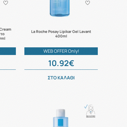
 Cream
La Roche Posay Lipikar Gel Lavant
 το
400ml
0ml
WEB OFFER Only!
10.92€
ΣΤΟ ΚΑΛΑΘΙ