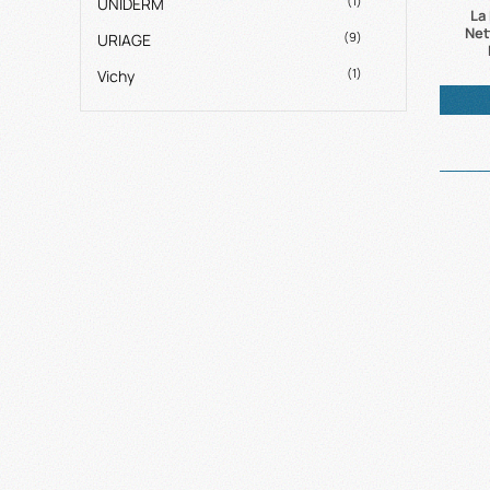
(1)
UNIDERM
La
Net
(9)
URIAGE
(1)
Vichy