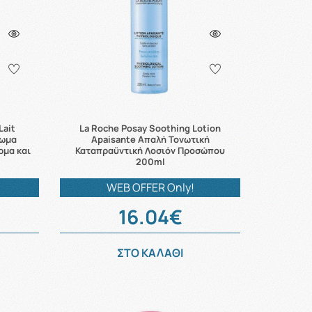
Lait
La Roche Posay Soothing Lotion
τωμα
Apaisante Απαλή Τονωτική
ρμα και
Καταπραϋντική Λοσιόν Προσώπου
200ml
WEB OFFER Only!
16.04€
ΣΤΟ ΚΑΛΑΘΙ