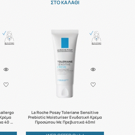
ΣΤΟ ΚΑΛΑΘΙ
allergo
La Roche Posay Toleriane Sensitive
 Κρέμα
Prebiotic Moisturiser Ενυδατική Κρέμα
μα 40 …
Προσώπου Με Πρεβιοτικά 40ml