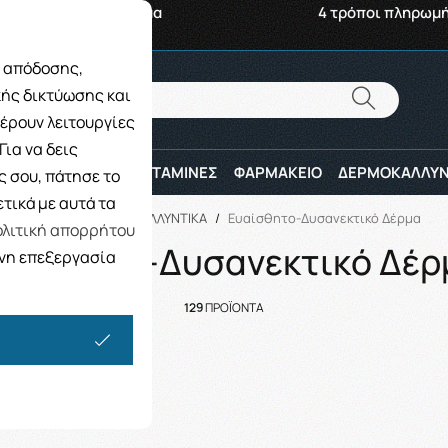
αβή από το Κατάστημα
4 τρόποι πληρωμ
ς απόδοσης,
Αναζήτηση
κής δικτύωσης και
Αναζήτηση
έρουν λειτουργίες
ια να δεις
ΠΑΙΔΙ
ΑΘΛΗΤΕΣ
ΒΙΤΑΜΙΝΕΣ
ΦΑΡΜΑΚΕΙΟ
ΔΕΡΜΟΚΑΛΛΥΝ
 σου, πάτησε το
τικά με αυτά τα
Αρχική
/
ΔΕΡΜΟΚΑΛΛΥΝΤΙΚΑ
/
Ευαίσθητο-Δυσανεκτικό Δέρμα
λιτική απορρήτου
υαίσθητο-Δυσανεκτικό Δέρ
ενη επεξεργασία
129
ΠΡΟΪΟΝΤΑ