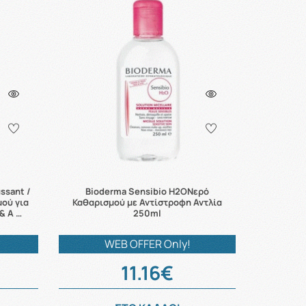
ssant /
Bioderma Sensibio H2OΝερό
μού για
Καθαρισμού με Αντίστροφη Αντλία
& Α …
250ml
WEB OFFER Only!
11.16€