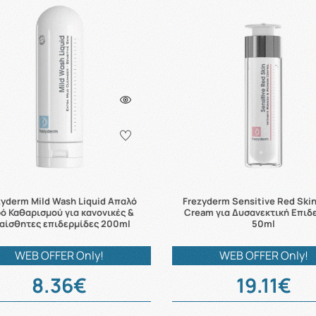
zyderm Mild Wash Liquid Απαλό
Frezyderm Sensitive Red Skin
ό Καθαρισμού για κανονικές &
Cream για Δυσανεκτική Επιδ
αίσθητες επιδερμίδες 200ml
50ml
WEB OFFER Only!
WEB OFFER Only!
8.36€
19.11€