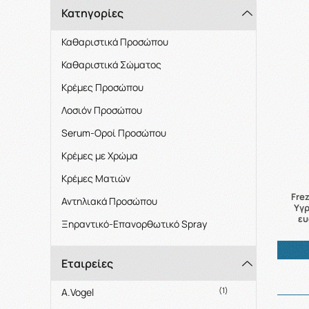
Κατηγορίες
Καθαριστικά Προσώπου
Καθαριστικά Σώματος
Κρέμες Προσώπου
Λοσιόν Προσώπου
Serum-Oροί Προσώπου
Κρέμες με Χρώμα
Κρέμες Ματιών
Fre
Αντηλιακά Προσώπου
Υγρ
ευ
Ξηραντικό-Επανορθωτικό Spray
Εταιρείες
(1)
A.Vogel