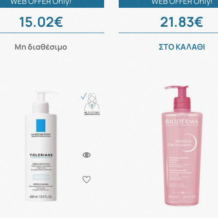
WEB OFFER Only!
WEB OFFER Only!
15.02€
21.83€
Μη διαθέσιμο
ΣΤΟ ΚΑΛΑΘΙ