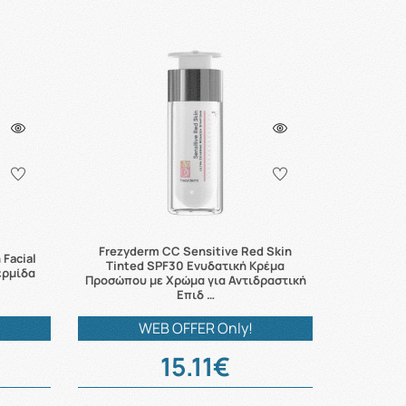
Frezyderm CC Sensitive Red Skin
 Facial
Tinted SPF30 Ενυδατική Κρέμα
ερμίδα
Προσώπου με Χρώμα για Αντιδραστική
Επιδ …
WEB OFFER Only!
15.11€