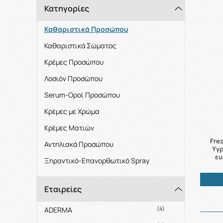
Κατηγορίες
Καθαριστικά Προσώπου
Καθαριστικά Σώματος
Κρέμες Προσώπου
Λοσιόν Προσώπου
Serum-Oροί Προσώπου
Κρέμες με Χρώμα
Κρέμες Ματιών
Fre
Αντηλιακά Προσώπου
Υγρ
ευ
Ξηραντικό-Επανορθωτικό Spray
Εταιρείες
(4)
ADERMA