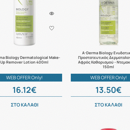
A-Derma Biology Ενυδατι
ma Biology Dermatological Make-
Προστατευτικός Δερματολο
Up Remover Lotion 400ml
Αφρός Καθαρισμού - Ντεμακ
150ml
WEB OFFER Only!
WEB OFFER Only!
16.12€
13.50€
ΣΤΟ ΚΑΛΑΘΙ
ΣΤΟ ΚΑΛΑΘΙ