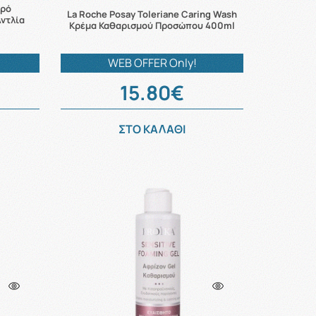
ερό
La Roche Posay Toleriane Caring Wash
Αντλία
Κρέμα Καθαρισμού Προσώπου 400ml
WEB OFFER Only!
15.80€
ΣΤΟ ΚΑΛΑΘΙ