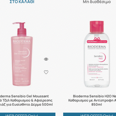
ΣΤΟ ΚΑΛΑΘΙ
Μη διαθέσιμο
oderma Sensibio Gel Moussant
Bioderma Sensibio H2O Ν
ό Τζελ Καθαρισμού & Αφαίρεσης
Καθαρισμού με Αντίστροφη 
ιάζ για Ευαίσθητο Δέρμα 500ml
850ml