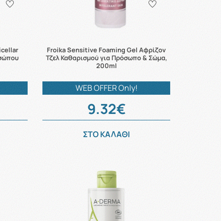
cellar
Froika Sensitive Foaming Gel Αφρίζον
οσώπου
Τζελ Καθαρισμού για Πρόσωπο & Σώμα,
200ml
WEB OFFER Only!
9.32€
ΣΤΟ ΚΑΛΑΘΙ