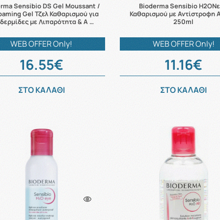
rma Sensibio DS Gel Moussant /
Bioderma Sensibio H2OΝ
oaming Gel Τζελ Καθαρισμού για
Καθαρισμού με Αντίστροφη 
δερμίδες με Λιπαρότητα & Α …
250ml
WEB OFFER Only!
WEB OFFER Only!
16.55€
11.16€
ΣΤΟ ΚΑΛΑΘΙ
ΣΤΟ ΚΑΛΑΘΙ