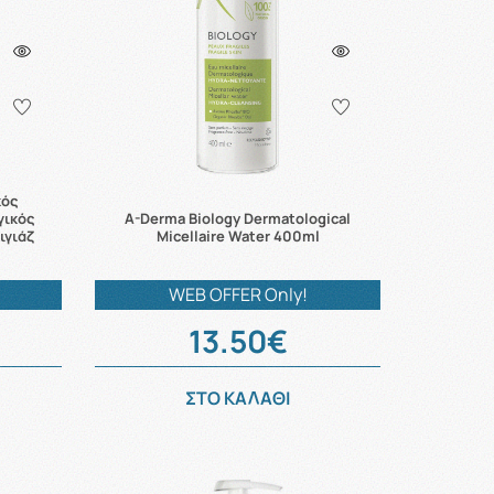
κός
γικός
A-Derma Biology Dermatological
ιγιάζ
Micellaire Water 400ml
WEB OFFER Only!
13.50€
ΣΤΟ ΚΑΛΑΘΙ