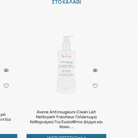
ΣΤΟ ΚΑΛΑΘΙ
Avene Antirougeurs Clean Lait
ερό
Nettoyant Fraicheur Γαλάκτωμα
Αντλία
Καθαρισμού Για Ευαίσθητο Δέρμα και
Κοκκι …