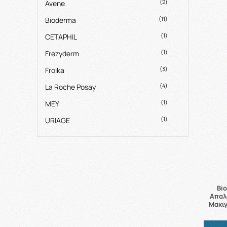
(2)
Avene
(11)
Bioderma
(1)
CETAPHIL
(1)
Frezyderm
(3)
Froika
(4)
La Roche Posay
(1)
MEY
(1)
URIAGE
Bi
Απαλ
Μακιγ