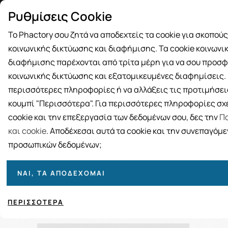
Δωρεάν μεταφορικά για αγορές άνω
Παραλ
Ρυθμίσεις Cookie
των 49€
Το Phactory σου ζητά να αποδεχτείς τα cookie για σκοπού
κοινωνικής δικτύωσης και διαφήμισης. Τα cookie κοινωνι
διαφήμισης παρέχονται από τρίτα μέρη για να σου προσφ
κοινωνικής δικτύωσης και εξατομικευμένες διαφημίσεις. Γ
BRANDS
ΓΥΝΑΙΚΑ
ΑΝΔΡΑΣ
ΜΗΤΕΡΑ ΚΑΙ 
περισσότερες πληροφορίες ή να αλλάξεις τις προτιμήσεις
κουμπί "Περισσότερα". Για περισσότερες πληροφορίες σχε
Αρχική
/
cookie και την επεξεργασία των δεδομένων σου, δες την
Πο
και cookie
. Αποδέχεσαι αυτά τα cookie και την συνεπαγόμ
προσωπικών δεδομένων;
ΝΑΙ, ΤΑ ΑΠΟΔΈΧΟΜΑΙ
Ταξινόμηση
Προβολή
ΠΕΡΙΣΣΌΤΕΡΑ