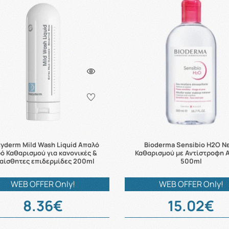
zyderm Mild Wash Liquid Απαλό
Bioderma Sensibio H2O Ν
ό Καθαρισμού για κανονικές &
Καθαρισμού με Αντίστροφη 
αίσθητες επιδερμίδες 200ml
500ml
WEB OFFER Only!
WEB OFFER Only!
8.36€
15.02€