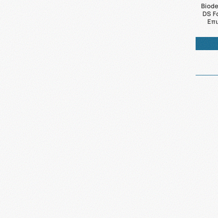
Biode
DS F
Επι