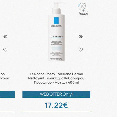
ερό
La Roche Posay Toleriane Dermo
Αντλία
Nettoyant Γαλάκτωμα Καθαρισμού
Προσώπου - Ματιών 400ml
WEB OFFER Only!
17.22€