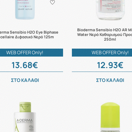
Bioderma Sensibio H2O AR Mi
erma Sensibio H2O Eye Biphase
Water Νερό Καθαρισμού Πρ
cellaire Διφασικό Νερό 125m
250ml
WEB OFFER Only!
WEB OFFER Only!
13.68€
12.93€
ΣΤΟ ΚΑΛΑΘΙ
ΣΤΟ ΚΑΛΑΘΙ