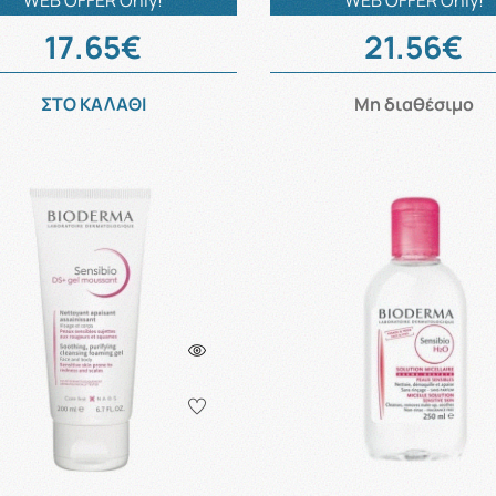
WEB OFFER Only!
WEB OFFER Only!
17.65€
21.56€
ΣΤΟ ΚΑΛΑΘΙ
Μη διαθέσιμο