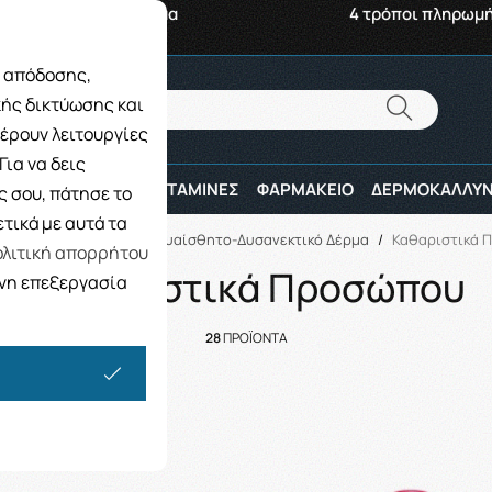
αβή από το Κατάστημα
4 τρόποι πληρωμ
ς απόδοσης,
Αναζήτηση
κής δικτύωσης και
Αναζήτηση
έρουν λειτουργίες
ια να δεις
ΠΑΙΔΙ
ΑΘΛΗΤΕΣ
ΒΙΤΑΜΙΝΕΣ
ΦΑΡΜΑΚΕΙΟ
ΔΕΡΜΟΚΑΛΛΥΝ
 σου, πάτησε το
τικά με αυτά τα
ΔΕΡΜΟΚΑΛΛΥΝΤΙΚΑ
/
Ευαίσθητο-Δυσανεκτικό Δέρμα
/
Καθαριστικά 
λιτική απορρήτου
Καθαριστικά Προσώπου
ενη επεξεργασία
28
ΠΡΟΪΟΝΤΑ