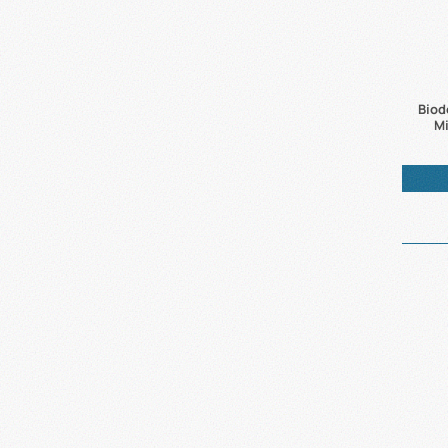
Biod
Mi