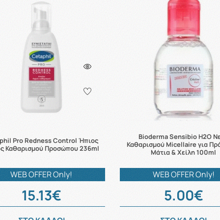
Bioderma Sensibio H2O Ν
phil Pro Redness Control Ήπιος
Καθαρισμού Micellaire για Π
ς Καθαρισμού Προσώπου 236ml
Μάτια & Χείλη 100ml
WEB OFFER Only!
WEB OFFER Only!
15.13€
5.00€