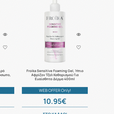
ερό
Froika Sensitive Foaming Gel, Ήπιο
ρόσωπο,
Αφρίζον Τζελ Καθαρισμού Για
Ευαίσθητο Δέρμα 400ml
WEB OFFER Only!
10.95€