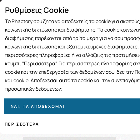
Δωρεάν μεταφορικά για αγορές άνω
Παραλ
Ρυθμίσεις Cookie
των 49€
Το Phactory σου ζητά να αποδεχτείς τα cookie για σκοπού
κοινωνικής δικτύωσης και διαφήμισης. Τα cookie κοινωνι
διαφήμισης παρέχονται από τρίτα μέρη για να σου προσφ
κοινωνικής δικτύωσης και εξατομικευμένες διαφημίσεις. Γ
BRANDS
ΓΥΝΑΙΚΑ
ΑΝΔΡΑΣ
ΜΗΤΕΡΑ ΚΑΙ 
περισσότερες πληροφορίες ή να αλλάξεις τις προτιμήσεις
κουμπί "Περισσότερα". Για περισσότερες πληροφορίες σχε
Αρχική
cookie και την επεξεργασία των δεδομένων σου, δες την
Πο
και cookie
. Αποδέχεσαι αυτά τα cookie και την συνεπαγόμ
προσωπικών δεδομένων;
ΝΑΙ, ΤΑ ΑΠΟΔΈΧΟΜΑΙ
Ταξινόμηση
Προβολή
ΠΕΡΙΣΣΌΤΕΡΑ