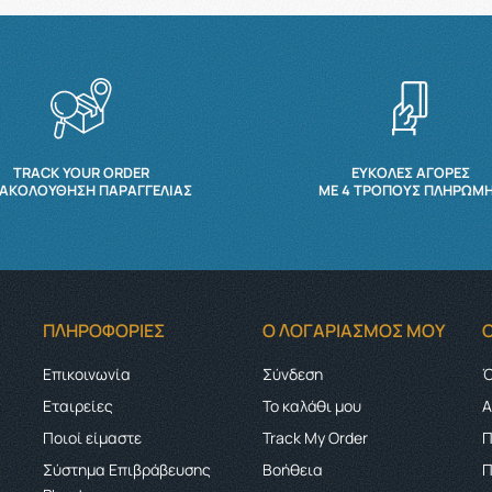
TRACK YOUR ORDER
ΕΥΚΟΛΕΣ ΑΓΟΡΕΣ
ΑΚΟΛΟΎΘΗΣΗ ΠΑΡΑΓΓΕΛΊΑΣ
ΜΕ 4 ΤΡΌΠΟΥΣ ΠΛΗΡΩΜ
ΠΛΗΡΟΦΟΡΊΕΣ
Ο ΛΟΓΑΡΙΑΣΜΌΣ ΜΟΥ
Επικοινωνία
Σύνδεση
Ό
Εταιρείες
Το καλάθι μου
Α
Ποιοί είμαστε
Track My Order
Π
Σύστημα Επιβράβευσης
Boήθεια
Π