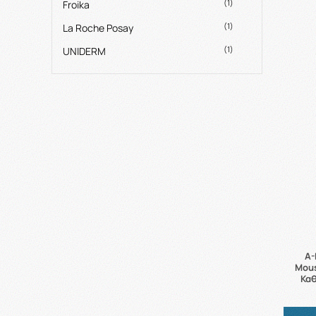
(1)
Froika
(1)
La Roche Posay
(1)
UNIDERM
A-
Mous
Κα