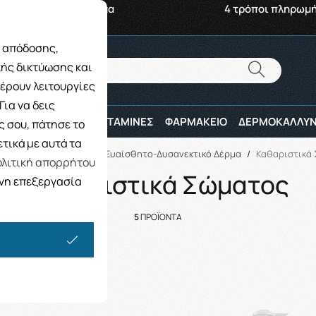
αβή από το Κατάστημα
4 τρόποι πληρωμ
ς απόδοσης,
Αναζήτηση
κής δικτύωσης και
Αναζήτηση
έρουν λειτουργίες
ια να δεις
ΠΑΙΔΙ
ΑΘΛΗΤΕΣ
ΒΙΤΑΜΙΝΕΣ
ΦΑΡΜΑΚΕΙΟ
ΔΕΡΜΟΚΑΛΛΥΝ
 σου, πάτησε το
τικά με αυτά τα
/
ΔΕΡΜΟΚΑΛΛΥΝΤΙΚΑ
/
Ευαίσθητο-Δυσανεκτικό Δέρμα
/
Καθαριστικά
λιτική απορρήτου
Καθαριστικά Σώματος
ενη επεξεργασία
5
ΠΡΟΪΟΝΤΑ