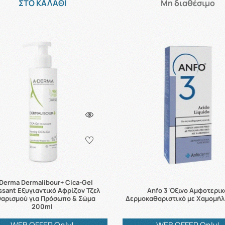
ΣΤΟ ΚΑΛΑΘΙ
Μη διαθέσιμο
Derma Dermalibour+ Cica-Gel
sant Εξυγιαντικό Αφρίζον Τζελ
Anfo 3 Όξινο Αμφοτερικ
θαρισμού για Πρόσωπο & Σώμα
Δερμοκαθαριστικό με Χαμομήλ
200ml