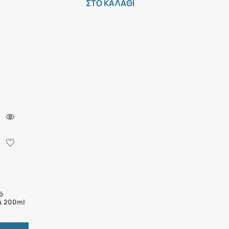
ΣΤΟ ΚΑΛΑΘΙ
ό
ι 200ml