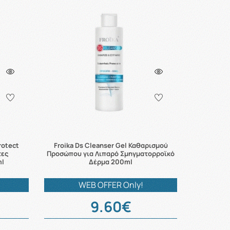
rotect
Froika Ds Cleanser Gel Καθαρισμού
τες
Προσώπου για Λιπαρό Σμηγματορροϊκό
ml
Δέρμα 200ml
WEB OFFER Only!
9.60€