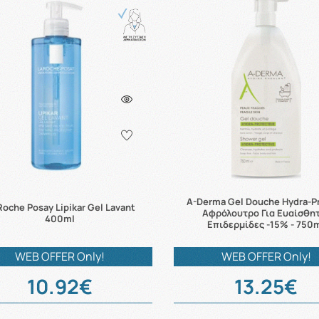
A-Derma Gel Douche Hydra-P
Roche Posay Lipikar Gel Lavant
Αφρόλουτρο Για Ευαίσθη
400ml
Επιδερμίδες -15% - 750
WEB OFFER Only!
WEB OFFER Only!
10.92€
13.25€