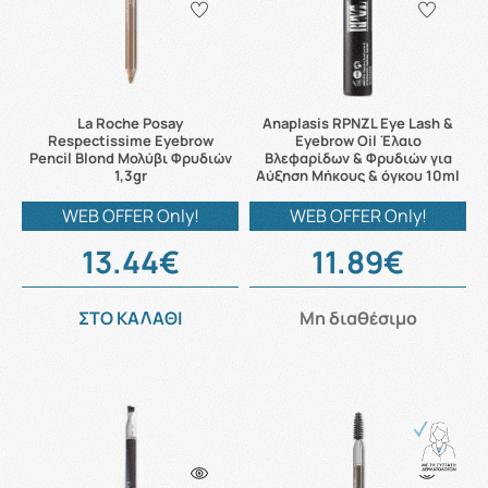
La Roche Posay
Anaplasis RPNZL Eye Lash &
Respectissime Eyebrow
Eyebrow Oil Έλαιο
Pencil Blond Μολύβι Φρυδιών
Βλεφαρίδων & Φρυδιών για
1,3gr
Αύξηση Μήκους & όγκου 10ml
WEB OFFER Only!
WEB OFFER Only!
13.44€
11.89€
ΣΤΟ ΚΑΛΑΘΙ
Μη διαθέσιμο