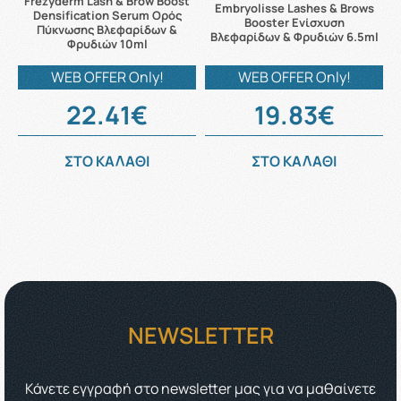
Frezyderm Lash & Brow Boost
Embryolisse Lashes & Brows
Densification Serum Ορός
Booster Ενίσχυση
Πύκνωσης Βλεφαρίδων &
Βλεφαρίδων & Φρυδιών 6.5ml
Φρυδιών 10ml
WEB OFFER Only!
WEB OFFER Only!
22.41€
19.83€
ΣΤΟ ΚΑΛΑΘΙ
ΣΤΟ ΚΑΛΑΘΙ
NEWSLETTER
Κάνετε εγγραφή στο newsletter μας για να μαθαίνετε