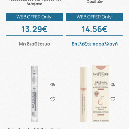
Φρυδιών
Διάφανο
WEB OFFER Only!
WEB OFFER Only!
13.29€
14.56€
Μη διαθέσιμο
Επιλέξτε παραλλαγή