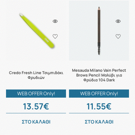
Mesauda Milano Vain Perfect
Credo Fresh Line Τσιμπιδάκι
Brows Pencil Μολύβι για
Φρυδιών
Φρύδια 104 Dark
WEB OFFER Only!
WEB OFFER Only!
13.57€
11.55€
ΣΤΟ ΚΑΛΑΘΙ
ΣΤΟ ΚΑΛΑΘΙ