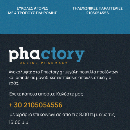
ΕΥΚΟΛΕΣ ΑΓΟΡΕΣ
ΤΗΛΕΦΩΝΙΚΕΣ ΠΑΡΑΓΓΕΛΙΕΣ
ΜΕ 4 ΤΡΌΠΟΥΣ ΠΛΗΡΩΜΉΣ
2105054556
Ανακαλύψτε στο Phactory.gr μεγάλη ποικιλία προϊόντων
και brands σε μοναδικές εκπτώσεις αποκλειστικά για
εσάς.
Έχετε κάποια απορία; Καλέστε μας
+ 30 2105054556
με ωράριο επικοινωνίας
απο τις 8:00 π.μ. εως τις
16:00 μ.μ.