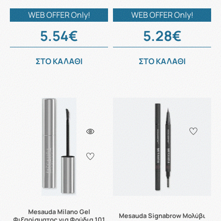
WEB OFFER Only!
WEB OFFER Only!
5.54€
5.28€
ΣΤΟ ΚΑΛΑΘΙ
ΣΤΟ ΚΑΛΑΘΙ
Mesauda Milano Gel
Mesauda Signabrow Μολύβι
Φιξαρίσματος για Φρύδια 101