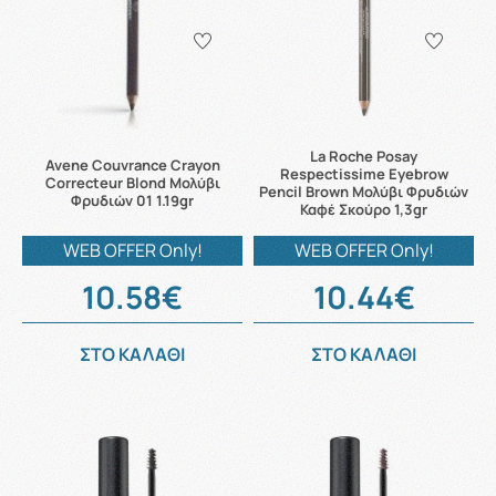
La Roche Posay
Avene Couvrance Crayon
Respectissime Eyebrow
Correcteur Blond Μολύβι
Pencil Brown Μολύβι Φρυδιών
Φρυδιών 01 1.19gr
Καφέ Σκούρο 1,3gr
WEB OFFER Only!
WEB OFFER Only!
10.58€
10.44€
ΣΤΟ ΚΑΛΑΘΙ
ΣΤΟ ΚΑΛΑΘΙ