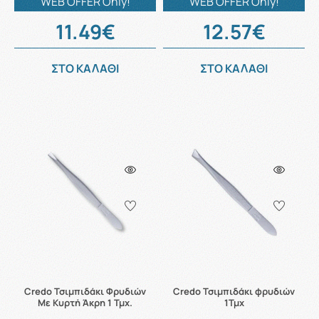
WEB OFFER Only!
WEB OFFER Only!
11.49€
12.57€
ΣΤΟ ΚΑΛΑΘΙ
ΣΤΟ ΚΑΛΑΘΙ
Credo Τσιμπιδάκι Φρυδιών
Credo Τσιμπιδάκι φρυδιών
Με Κυρτή Άκρη 1 Τμχ.
1Τμχ