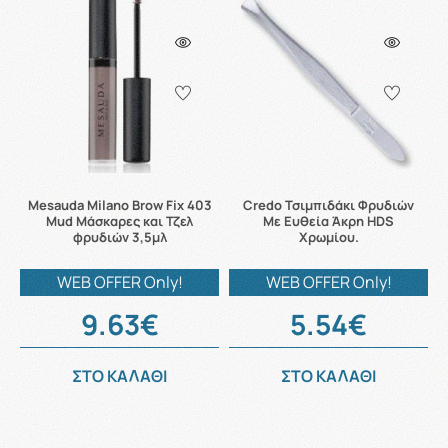
Mesauda Milano Brow Fix 403
Credo Τσιμπιδάκι Φρυδιών
Mud Μάσκαρες και Τζελ
Με Ευθεία Άκρη HDS
φρυδιών 3,5μλ
Χρωμίου.
WEB OFFER Only!
WEB OFFER Only!
9.63€
5.54€
ΣΤΟ ΚΑΛΑΘΙ
ΣΤΟ ΚΑΛΑΘΙ