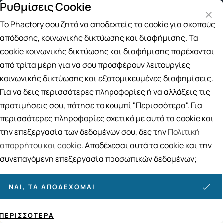
Ρυθμίσεις Cookie
Δωρεάν μεταφορικά για αγορές άνω των 49€
Παραλαβή
Το Phactory σου ζητά να αποδεχτείς τα cookie για σκοπούς
Αναζήτηση
απόδοσης, κοινωνικής δικτύωσης και διαφήμισης. Τα
cookie κοινωνικής δικτύωσης και διαφήμισης παρέχονται
από τρίτα μέρη για να σου προσφέρουν λειτουργίες
Αρχική
/
ΔΕΡΜΟΚΑΛΛΥΝΤΙΚΑ
/
Μακιγιάζ
/
Περιποίηση Φρυδιών
κοινωνικής δικτύωσης και εξατομικευμένες διαφημίσεις.
Περιποίηση Φρυδιών
Για να δεις περισσότερες πληροφορίες ή να αλλάξεις τις
26
ΠΡΟΪΟΝΤΑ
προτιμήσεις σου, πάτησε το κουμπί "Περισσότερα". Για
περισσότερες πληροφορίες σχετικά με αυτά τα cookie και
Ταξινόμηση
Προβολή
την επεξεργασία των δεδομένων σου, δες την
Πολιτική
απορρήτου και cookie
. Αποδέχεσαι αυτά τα cookie και την
συνεπαγόμενη επεξεργασία προσωπικών δεδομένων;
ΝΑΙ, ΤΑ ΑΠΟΔΈΧΟΜΑΙ
ΠΕΡΙΣΣΌΤΕΡΑ