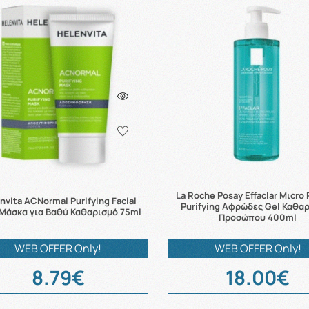
La Roche Posay Effaclar Μιcro 
nvita ACNormal Purifying Facial
Purifying Αφρώδες Gel Καθα
Μάσκα για Βαθύ Καθαρισμό 75ml
Προσώπου 400ml
WEB OFFER Only!
WEB OFFER Only!
8.79€
18.00€