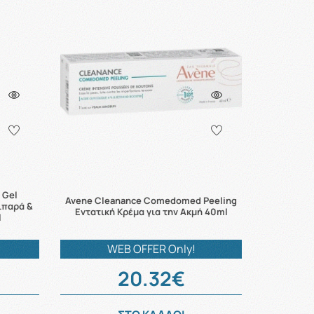
 Gel
Avene Cleanance Comedomed Peeling
ιπαρά &
Εντατική Κρέμα για την Ακμή 40ml
l
WEB OFFER Only!
20.32€