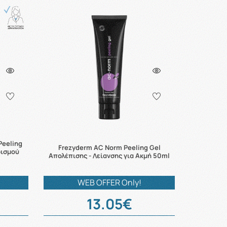
Peeling
Frezyderm AC Norm Peeling Gel
ρισμού
Απολέπισης - Λείανσης για Ακμή 50ml
WEB OFFER Only!
13.05€