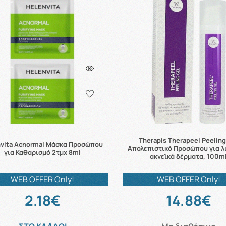
Therapis Therapeel Peeling
nvita Acnormal Μάσκα Προσώπου
Απολεπιστικό Προσώπου για λ
για Καθαρισμό 2τμχ 8ml
ακνεϊκά δέρματα, 100m
WEB OFFER Only!
WEB OFFER Only!
2.18€
14.88€