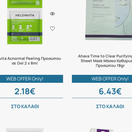
Ahava Time to Clear Purifyi
vita Acnormal Peeling Προσώπου
Sheet Mask Μάσκα Καθαρι
σε Gel 2 x 8ml
Προσώπου 18gr
WEB OFFER Only!
WEB OFFER Only!
2.18€
6.43€
ΣΤΟ ΚΑΛΑΘΙ
ΣΤΟ ΚΑΛΑΘΙ