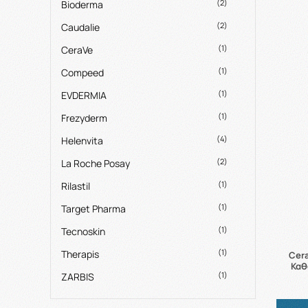
(2)
Bioderma
(2)
Caudalie
(1)
CeraVe
(1)
Compeed
(1)
EVDERMIA
(1)
Frezyderm
(4)
Helenvita
(2)
La Roche Posay
(1)
Rilastil
(1)
Target Pharma
(1)
Tecnoskin
(1)
Therapis
Cera
Καθ
(1)
ZARBIS