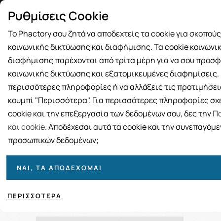
Δωρεάν μεταφορικά για αγορές άνω
Παραλ
Ρυθμίσεις Cookie
των 49€
Το Phactory σου ζητά να αποδεχτείς τα cookie για σκοπού
κοινωνικής δικτύωσης και διαφήμισης. Τα cookie κοινωνι
διαφήμισης παρέχονται από τρίτα μέρη για να σου προσφ
κοινωνικής δικτύωσης και εξατομικευμένες διαφημίσεις. Γ
BRANDS
ΓΥΝΑΙΚΑ
ΑΝΔΡΑΣ
ΜΗΤΕΡΑ ΚΑΙ 
περισσότερες πληροφορίες ή να αλλάξεις τις προτιμήσεις
κουμπί "Περισσότερα". Για περισσότερες πληροφορίες σχε
Αρχική
cookie και την επεξεργασία των δεδομένων σου, δες την
Πο
Μ
και cookie
. Αποδέχεσαι αυτά τα cookie και την συνεπαγόμ
προσωπικών δεδομένων;
ΝΑΙ, ΤΑ ΑΠΟΔΈΧΟΜΑΙ
Ταξινόμηση
Προβολή
ΠΕΡΙΣΣΌΤΕΡΑ