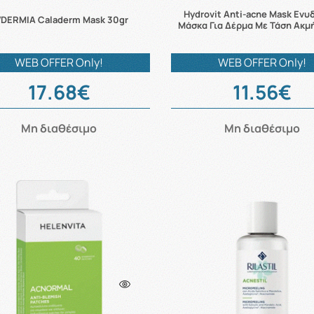
Hydrovit Anti-acne Mask Ενυ
DERMIA Caladerm Mask 30gr
Μάσκα Για Δέρμα Με Τάση Ακμ
WEB OFFER Only!
WEB OFFER Only!
17.68€
11.56€
Μη διαθέσιμο
Μη διαθέσιμο