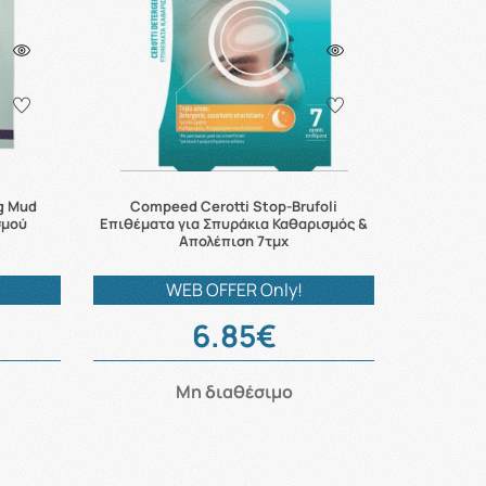
ng Mud
Compeed Cerotti Stop-Brufoli
σμού
Επιθέματα για Σπυράκια Καθαρισμός &
Απολέπιση 7τμχ
WEB OFFER Only!
6.85€
Μη διαθέσιμο