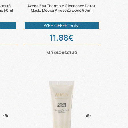
δατική
Avene Eau Thermale Cleanance Detox
ής 50ml
Mask, Μάσκα Αποτοξίνωσης 50ml.
WEB OFFER Only!
11.88€
Μη διαθέσιμο