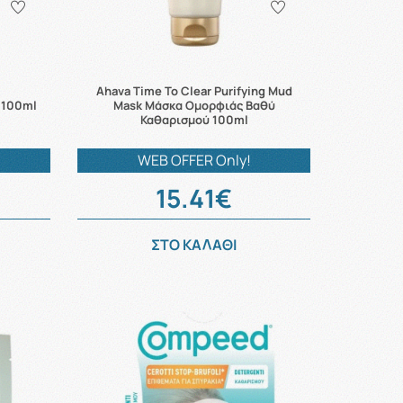
Ahava Time To Clear Purifying Mud
g 100ml
Mask Μάσκα Ομορφιάς Βαθύ
Καθαρισμού 100ml
WEB OFFER Only!
15.41€
ΣΤΟ ΚΑΛΑΘΙ