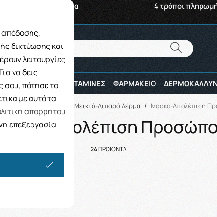
αβή από το Κατάστημα
4 τρόποι πληρωμ
ς απόδοσης,
Αναζήτηση
κής δικτύωσης και
Αναζήτηση
έρουν λειτουργίες
ια να δεις
ΠΑΙΔΙ
ΑΘΛΗΤΕΣ
ΒΙΤΑΜΙΝΕΣ
ΦΑΡΜΑΚΕΙΟ
ΔΕΡΜΟΚΑΛΛΥΝ
 σου, πάτησε το
τικά με αυτά τα
/
ΔΕΡΜΟΚΑΛΛΥΝΤΙΚΑ
/
Μεικτό-Λιπαρό Δέρμα
/
Μάσκα-Απολέπιση Π
λιτική απορρήτου
άσκα-Απολέπιση Προσώπ
ενη επεξεργασία
24
ΠΡΟΪΟΝΤΑ