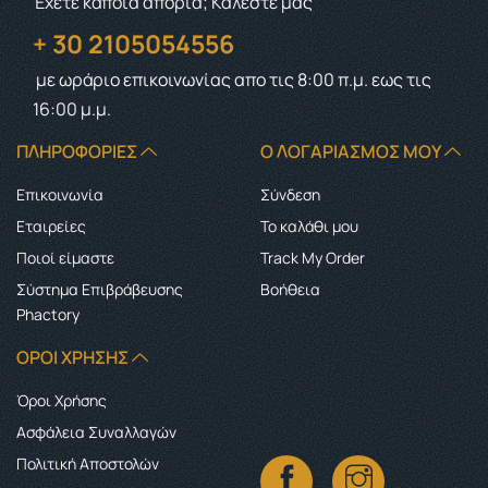
Έχετε κάποια απορία; Καλέστε μας
+ 30 2105054556
με ωράριο επικοινωνίας
απο τις 8:00 π.μ. εως τις
16:00 μ.μ.
ΠΛΗΡΟΦΟΡΊΕΣ
Ο ΛΟΓΑΡΙΑΣΜΌΣ ΜΟΥ
Επικοινωνία
Σύνδεση
Εταιρείες
Το καλάθι μου
Ποιοί είμαστε
Track My Order
Σύστημα Επιβράβευσης
Boήθεια
Phactory
ΌΡΟΙ ΧΡΉΣΗΣ
Όροι Χρήσης
Ασφάλεια Συναλλαγών
Πολιτική Αποστολών