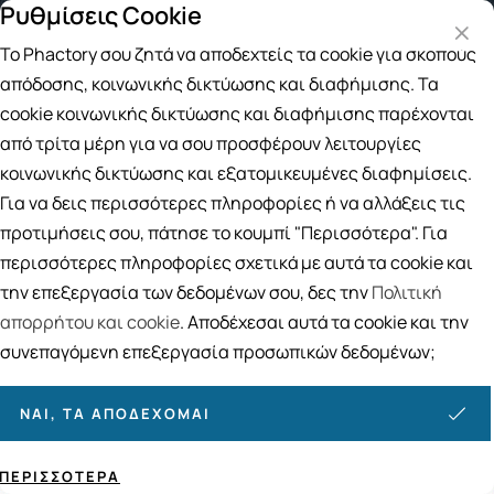
Ρυθμίσεις Cookie
Δωρεάν μεταφορικά για αγορές άνω των 49
Το Phactory σου ζητά να αποδεχτείς τα cookie για σκοπούς
Αναζήτηση
απόδοσης, κοινωνικής δικτύωσης και διαφήμισης. Τα
cookie κοινωνικής δικτύωσης και διαφήμισης παρέχονται
από τρίτα μέρη για να σου προσφέρουν λειτουργίες
Αρχική
/
ΔΕΡΜΟΚΑΛΛΥΝΤΙΚΑ
/
Περιποίηση Προσώπου
/
Διάφορα Περιποίησης Προσώπου
κοινωνικής δικτύωσης και εξατομικευμένες διαφημίσεις.
Διάφορα Περιποίησης Προσώπου
Για να δεις περισσότερες πληροφορίες ή να αλλάξεις τις
προτιμήσεις σου, πάτησε το κουμπί "Περισσότερα". Για
1
ΠΡΟΪΟΝΤΑ
περισσότερες πληροφορίες σχετικά με αυτά τα cookie και
Ταξινόμηση
Προβολή
την επεξεργασία των δεδομένων σου, δες την
Πολιτική
απορρήτου και cookie
. Αποδέχεσαι αυτά τα cookie και την
συνεπαγόμενη επεξεργασία προσωπικών δεδομένων;
ΝΑΙ, ΤΑ ΑΠΟΔΈΧΟΜΑΙ
ΠΕΡΙΣΣΌΤΕΡΑ