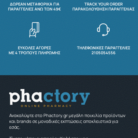
ΔΩΡΕΆΝ ΜΕΤΑΦΟΡΙΚΆ ΓΙΑ
TRACK YOUR ORDER
ΠΑΡΑΓΓΕΛΊΕΣ ΆΝΩ ΤΩΝ 49€
ΠΑΡΑΚΟΛΟΎΘΗΣΗ ΠΑΡΑΓΓΕΛΊΑΣ
ΕΥΚΟΛΕΣ ΑΓΟΡΕΣ
ΤΗΛΕΦΩΝΙΚΕΣ ΠΑΡΑΓΓΕΛΙΕΣ
ΜΕ 4 ΤΡΌΠΟΥΣ ΠΛΗΡΩΜΉΣ
2105054556
Ανακαλύψτε στο Phactory.gr μεγάλη ποικιλία προϊόντων
και brands σε μοναδικές εκπτώσεις αποκλειστικά για
εσάς.