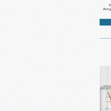
H
Αντι