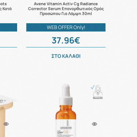
pots
Avene Vitamin Activ Cg Radiance
ς Κατά
Corrector Serum Επανορθωτικός Ορός
Προσώπου Για Λάμψη 30ml
WEB OFFER Only!
37.96€
ΣΤΟ ΚΑΛΑΘΙ