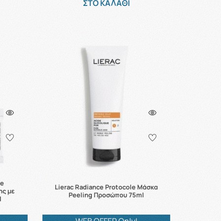
ΣΤΟ ΚΑΛΑΘΙ
ce
Lierac Radiance Protocole Μάσκα
ης με
Peeling Προσώπου 75ml
l