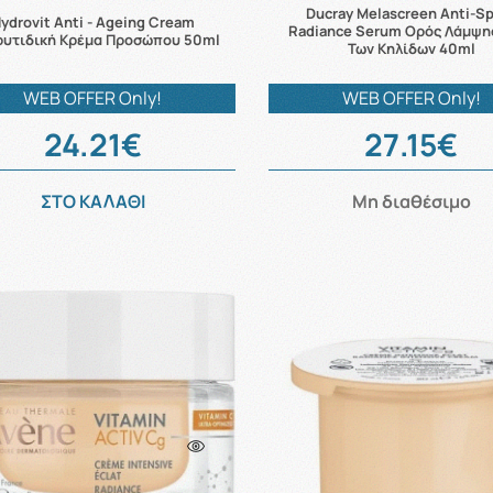
Ducray Melascreen Anti-S
ydrovit Anti - Ageing Cream
Radiance Serum Ορός Λάμψη
ρυτιδική Κρέμα Προσώπου 50ml
Των Κηλίδων 40ml
WEB OFFER Only!
WEB OFFER Only!
24.21€
27.15€
ΣΤΟ ΚΑΛΑΘΙ
Μη διαθέσιμο