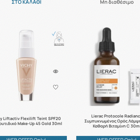
ΣΤΟ ΚΑΛΑΘΙ
Μη διαθέσιμο
Lierac Protocole Radian
y Liftactiv Flexilift Teint SPF20
Συμπυκνωμένος Ορός Λάμψ
ρυτιδικό Make-Up 45 Gold 30ml
Καθαρή Βιταμίνη C 30m