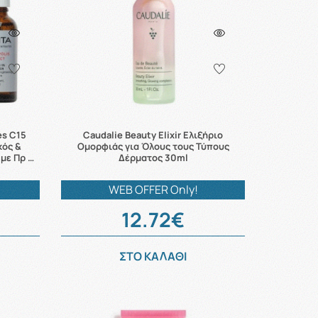
es C15
Caudalie Beauty Elixir Ελιξήριο
κός &
Ομορφιάς για Όλους τους Τύπους
με Πρ …
Δέρματος 30ml
WEB OFFER Only!
12.72€
ΣΤΟ ΚΑΛΑΘΙ