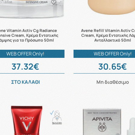
ne Vitamin Activ Cg Radiance
Avene Refill Vitamin Activ C
ensive Cream, Κρέμα Εντατικής
Cream, Κρέμα Εντατικής Λ
άμψης για το Πρόσωπο 50ml
Ανταλλακτικό 50ml
WEB OFFER Only!
WEB OFFER Only!
37.32€
30.65€
ΣΤΟ ΚΑΛΑΘΙ
Μη διαθέσιμο