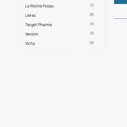
(1)
La Roche Posay
(3)
Lierac
(1)
Target Pharma
(1)
Version
(2)
Vichy