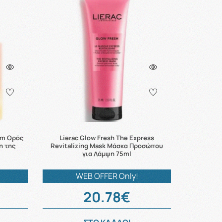
um Ορός
Lierac Glow Fresh The Express
η της
Revitalizing Mask Μάσκα Προσώπου
για Λάμψη 75ml
WEB OFFER Only!
20.78€