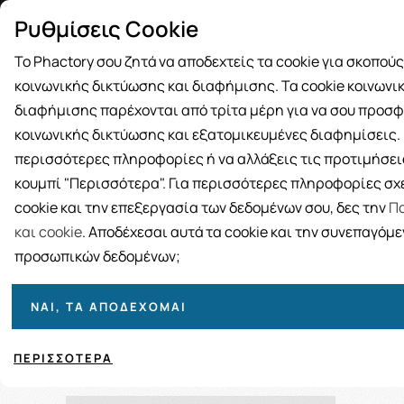
Δωρεάν μεταφορικά για αγορές άνω
Παραλ
Ρυθμίσεις Cookie
των 49€
Το Phactory σου ζητά να αποδεχτείς τα cookie για σκοπού
κοινωνικής δικτύωσης και διαφήμισης. Τα cookie κοινωνι
διαφήμισης παρέχονται από τρίτα μέρη για να σου προσφ
κοινωνικής δικτύωσης και εξατομικευμένες διαφημίσεις. Γ
BRANDS
ΓΥΝΑΙΚΑ
ΑΝΔΡΑΣ
ΜΗΤΕΡΑ ΚΑΙ 
περισσότερες πληροφορίες ή να αλλάξεις τις προτιμήσεις
κουμπί "Περισσότερα". Για περισσότερες πληροφορίες σχε
cookie και την επεξεργασία των δεδομένων σου, δες την
Πο
και cookie
. Αποδέχεσαι αυτά τα cookie και την συνεπαγόμ
προσωπικών δεδομένων;
ΝΑΙ, ΤΑ ΑΠΟΔΈΧΟΜΑΙ
Ταξινόμηση
Προβολή
ΠΕΡΙΣΣΌΤΕΡΑ