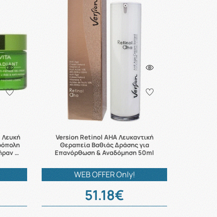
l Λευκή
Version Retinol AHA Λευκαντική
ρόπολη
Θεραπεία Βαθιάς Δράσης για
ήραν …
Επανόρθωση & Αναδόμηση 50ml
WEB OFFER Only!
51.18€