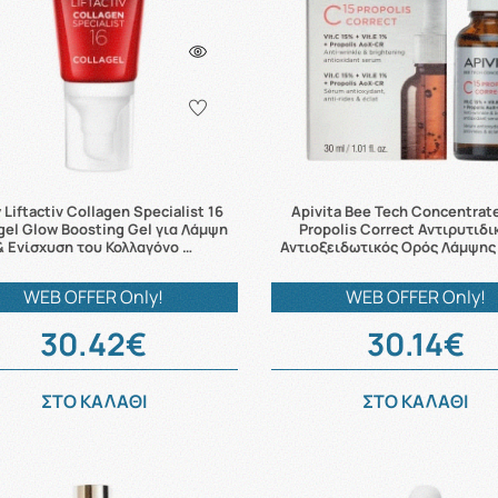
 Liftactiv Collagen Specialist 16
Apivita Bee Tech Concentrat
gel Glow Boosting Gel για Λάμψη
Propolis Correct Αντιρυτιδι
& Ενίσχυση του Κολλαγόνο …
Αντιοξειδωτικός Ορός Λάμψης 
WEB OFFER Only!
WEB OFFER Only!
30.42€
30.14€
ΣΤΟ ΚΑΛΑΘΙ
ΣΤΟ ΚΑΛΑΘΙ