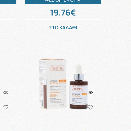
WEB OFFER Only!
19.76€
ΣΤΟ ΚΑΛΑΘΙ