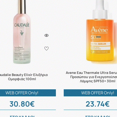
Avene Eau Thermale Ultra Ser
udalie Beauty Elixir Ελιξήριο
Προσώπου για Ενεργοποίησ
Ομορφιάς 100ml
Λάμψης SPF50+ 30ml
WEB OFFER Only!
WEB OFFER Only!
30.80€
23.74€