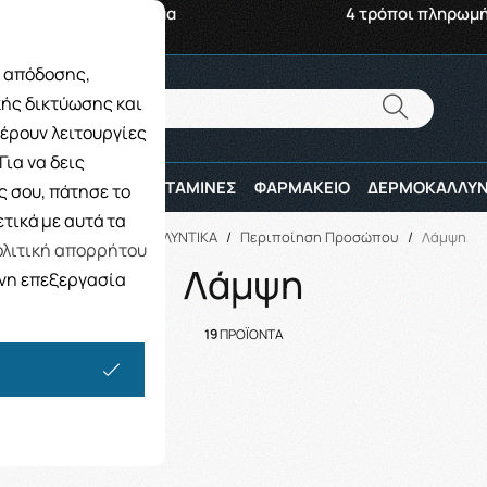
αβή από το Κατάστημα
4 τρόποι πληρωμ
ς απόδοσης,
Αναζήτηση
κής δικτύωσης και
Αναζήτηση
έρουν λειτουργίες
ια να δεις
ΠΑΙΔΙ
ΑΘΛΗΤΕΣ
ΒΙΤΑΜΙΝΕΣ
ΦΑΡΜΑΚΕΙΟ
ΔΕΡΜΟΚΑΛΛΥΝ
 σου, πάτησε το
τικά με αυτά τα
Αρχική
/
ΔΕΡΜΟΚΑΛΛΥΝΤΙΚΑ
/
Περιποίηση Προσώπου
/
Λάμψη
λιτική απορρήτου
Λάμψη
ενη επεξεργασία
19
ΠΡΟΪΟΝΤΑ