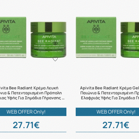
ivita Bee Radiant Κρέμα Λευκή
Apivita Bee Radiant Κρέμα Ge
νια & Πατενταρισμένη Πρόπολη
Παιώνια & Πατενταρισμένη Π
ιας Υφής Για Σημάδια Γήρανσης …
Ελαφριάς Υφής Για Σημάδια Γ
WEB OFFER Only!
WEB OFFER Only!
27.71€
27.71€