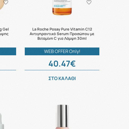
g Gel
La Roche Posay Pure Vitamin C12
άμψης
Αντιγηραντικό Serum Προσώπου με
Βιταμίνη C για Λάμψη 30ml
WEB OFFER Only!
40.47€
ΣΤΟ ΚΑΛΑΘΙ