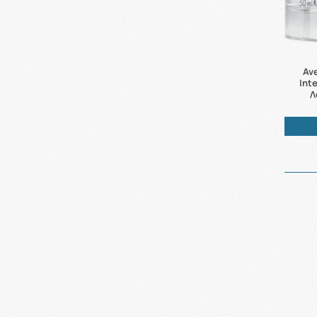
Ave
Int
Λ