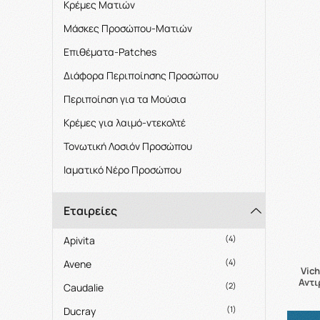
Κρέμες Ματιών
Μάσκες Προσώπου-Ματιών
Επιθέματα-Patches
Διάφορα Περιποίησης Προσώπου
Περιποίηση για τα Μούσια
Κρέμες για λαιμό-ντεκολτέ
Τονωτική Λοσιόν Προσώπου
Ιαματικό Νέρο Προσώπου
Εταιρείες
(4)
Apivita
(4)
Avene
Vich
Αντι
(2)
Caudalie
(1)
Ducray