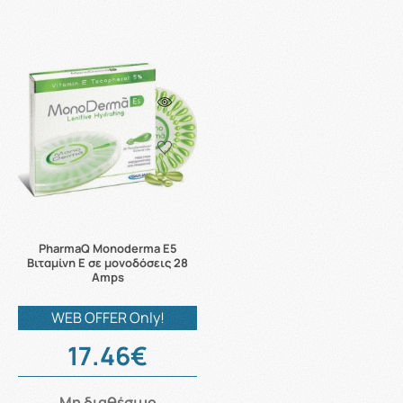
PharmaQ Monoderma E5
Βιταμίνη E σε μονοδόσεις 28
Amps
WEB OFFER Only!
17.46€
Μη διαθέσιμο