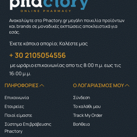
Ανακαλύψτε στο Phactory.gr μεγάλη ποικιλία προϊόντων
και brands σε μοναδικές εκπτώσεις αποκλειστικά για
εσάς.
Έχετε κάποια απορία; Καλέστε μας
+ 30 2105054556
με ωράριο επικοινωνίας
απο τις 8:00 π.μ. εως τις
16:00 μ.μ.
ΠΛΗΡΟΦΟΡΊΕΣ
Ο ΛΟΓΑΡΙΑΣΜΌΣ ΜΟΥ
Επικοινωνία
Σύνδεση
Εταιρείες
Το καλάθι μου
Ποιοί είμαστε
Track My Order
Σύστημα Επιβράβευσης
Boήθεια
Phactory