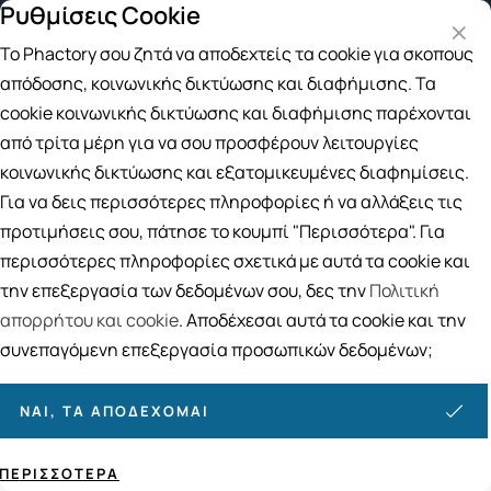
Ρυθμίσεις Cookie
Δωρεάν μεταφορικά για αγορές άνω των 49€
Παρα
Το Phactory σου ζητά να αποδεχτείς τα cookie για σκοπούς
Αναζήτηση
απόδοσης, κοινωνικής δικτύωσης και διαφήμισης. Τα
cookie κοινωνικής δικτύωσης και διαφήμισης παρέχονται
από τρίτα μέρη για να σου προσφέρουν λειτουργίες
Αρχική
/
ΔΕΡΜΟΚΑΛΛΥΝΤΙΚΑ
/
Περιποίηση Προσώπου
/
Αμπούλες Προσώπου
κοινωνικής δικτύωσης και εξατομικευμένες διαφημίσεις.
Αμπούλες Προσώπου
Για να δεις περισσότερες πληροφορίες ή να αλλάξεις τις
προτιμήσεις σου, πάτησε το κουμπί "Περισσότερα". Για
11
ΠΡΟΪΟΝΤΑ
περισσότερες πληροφορίες σχετικά με αυτά τα cookie και
Ταξινόμηση
Προβολή
την επεξεργασία των δεδομένων σου, δες την
Πολιτική
απορρήτου και cookie
. Αποδέχεσαι αυτά τα cookie και την
συνεπαγόμενη επεξεργασία προσωπικών δεδομένων;
ΝΑΙ, ΤΑ ΑΠΟΔΈΧΟΜΑΙ
ΠΕΡΙΣΣΌΤΕΡΑ