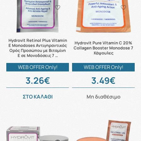
Hydrovit Retinol Plus Vitamin
Hydrovit Pure Vitamin C 20%
E Monodoses Αντιγηραντικός
Collagen Booster Monodose 7
Ορός Προσώπου με Βιταμίνη
Κάψουλες
Ε σε Μονοδόσεις 7 …
WEB OFFER Only!
WEB OFFER Only!
3.26€
3.49€
ΣΤΟ ΚΑΛΑΘΙ
Μη διαθέσιμο