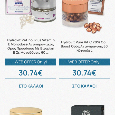
Hydrovit Retinol Plus Vitamin
Hydrovit Pure Vit C 20% Coll
E Monodose Αντιγηραντικός
Boost Ορός Αντιγήρανσης 60
Ορός Προσώπου Με Βιταμίνη
Κάψουλες
Ε Σε Μονοδόσεις 60 …
WEB OFFER Only!
WEB OFFER Only!
30.74€
30.74€
ΣΤΟ ΚΑΛΑΘΙ
ΣΤΟ ΚΑΛΑΘΙ