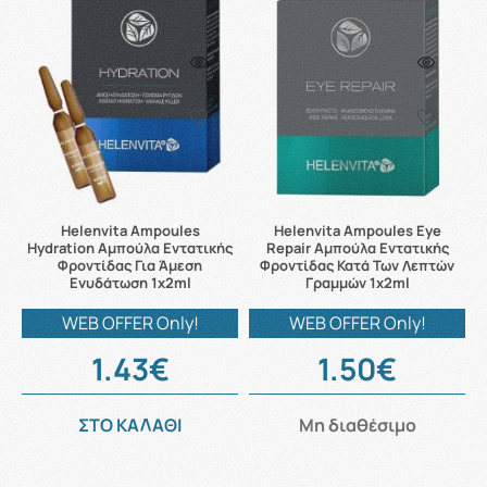
Helenvita Ampoules
Helenvita Ampoules Eye
Hydration Αμπούλα Εντατικής
Repair Αμπούλα Εντατικής
Φροντίδας Για Άμεση
Φροντίδας Κατά Των Λεπτών
Ενυδάτωση 1x2ml
Γραμμών 1x2ml
WEB OFFER Only!
WEB OFFER Only!
1.43€
1.50€
ΣΤΟ ΚΑΛΑΘΙ
Μη διαθέσιμο