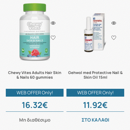
Chewy Vites Adults Hair Skin
Gehwol med Protective Nail &
& Nails 60 gummies
Skin Oil 15ml
WEB OFFER Only!
WEB OFFER Only!
16.32€
11.92€
Μη διαθέσιμο
ΣΤΟ ΚΑΛΑΘΙ