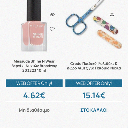
Mesauda Shine N'Wear
Credo Παιδικό Ψαλιδάκι &
Βερνίκι Νυχιών Broadway
Δώρο Λίμες για Παιδικά Νύχια
203223 10ml
WEB OFFER Only!
WEB OFFER Only!
4.62€
15.14€
Μη διαθέσιμο
ΣΤΟ ΚΑΛΑΘΙ