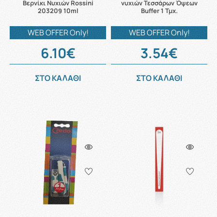
Βερνίκι Νυχιών Rossini
νυχιών Τεσσάρων Όψεων
203209 10ml
Buffer 1 Τμχ.
WEB OFFER Only!
WEB OFFER Only!
6.10€
3.54€
ΣΤΟ ΚΑΛΑΘΙ
ΣΤΟ ΚΑΛΑΘΙ