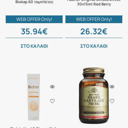
Biokap 60 ταμπλέτες
30x15ml Red Berry
WEB OFFER Only!
WEB OFFER Only!
35.94€
26.32€
ΣΤΟ ΚΑΛΑΘΙ
ΣΤΟ ΚΑΛΑΘΙ