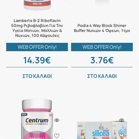
Lamberts B-2 Riboflavin
50mg Ριβοφλαβίνη Για Την
Podia 4 Way Block Shiner
Υγεία Ματιών, Μαλλιών &
Buffer Νυχιών 4 Όψεων, 1τμχ
Νυχιών, 100 Κάψουλες
WEB OFFER Only!
WEB OFFER Only!
14.39€
3.76€
ΣΤΟ ΚΑΛΑΘΙ
ΣΤΟ ΚΑΛΑΘΙ