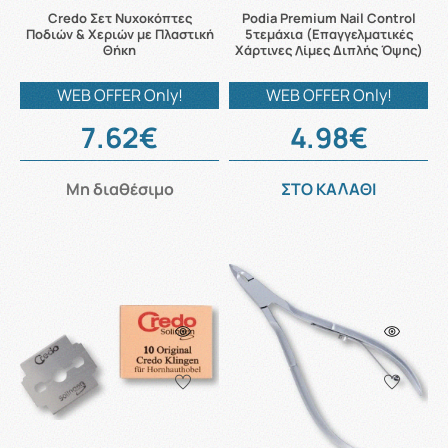
Credo Σετ Νυχοκόπτες
Podia Premium Nail Control
Ποδιών & Χεριών με Πλαστική
5τεμάχια (Επαγγελματικές
Θήκη
Χάρτινες Λίμες Διπλής Όψης)
WEB OFFER Only!
WEB OFFER Only!
7.62€
4.98€
Μη διαθέσιμο
ΣΤΟ ΚΑΛΑΘΙ