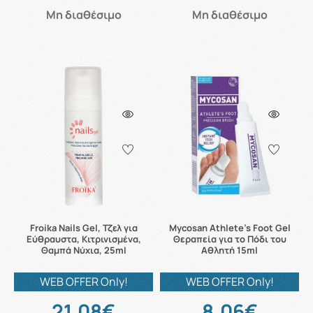
Μη διαθέσιμο
Μη διαθέσιμο
Froika Nails Gel, Τζελ για
Mycosan Athlete's Foot Gel
Εύθραυστα, Κιτρινισμένα,
Θεραπεία για το Πόδι του
Θαμπά Νύχια, 25ml
Αθλητή 15ml
WEB OFFER Only!
WEB OFFER Only!
21.08€
8.06€