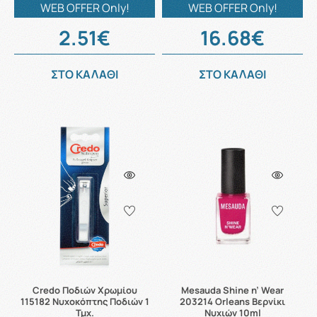
WEB OFFER Only!
WEB OFFER Only!
2.51€
16.68€
ΣΤΟ ΚΑΛΑΘΙ
ΣΤΟ ΚΑΛΑΘΙ
Credo Ποδιών Χρωμίου
Mesauda Shine n’ Wear
115182 Νυχοκόπτης Ποδιών 1
203214 Orleans Βερνίκι
Τμχ.
Νυχιών 10ml