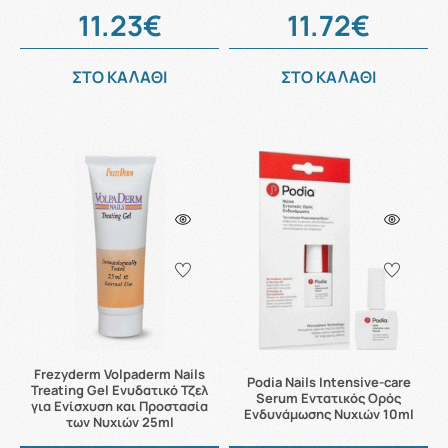
11.23€
11.72€
ΣΤΟ ΚΑΛΑΘΙ
ΣΤΟ ΚΑΛΑΘΙ
Frezyderm Volpaderm Nails
Podia Nails Intensive-care
Treating Gel Ενυδατικό Τζελ
Serum Εντατικός Ορός
για Ενίσχυση και Προστασία
Ενδυνάμωσης Νυχιών 10ml
των Νυχιών 25ml