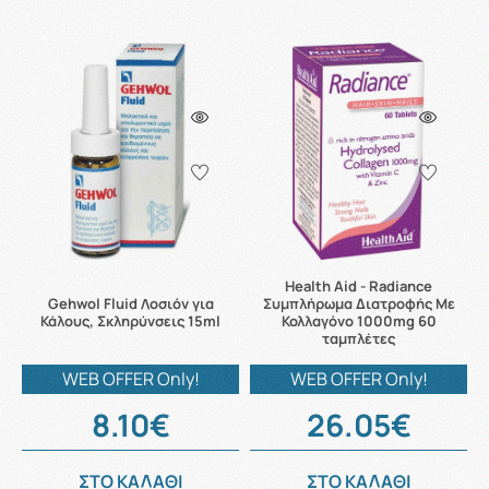
Health Aid - Radiance
Gehwol Fluid Λοσιόν για
Συμπλήρωμα Διατροφής Με
Κάλους, Σκληρύνσεις 15ml
Κολλαγόνο 1000mg 60
ταμπλέτες
WEB OFFER Only!
WEB OFFER Only!
8.10€
26.05€
ΣΤΟ ΚΑΛΑΘΙ
ΣΤΟ ΚΑΛΑΘΙ