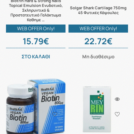
Biotrin Hard & Strong Nails
Topical Emulsion Ενυδατικό,
Solgar Shark Cartilage 750mg
Σκληρυντικό &
45 Φυτικές Κάψουλες
Προστατευτικό Γαλάκτωμα
Καθημε …
WEB OFFER Only!
WEB OFFER Only!
15.79€
22.72€
ΣΤΟ ΚΑΛΑΘΙ
Μη διαθέσιμο