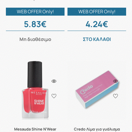
WEB OFFER Only!
WEB OFFER Only!
5.83€
4.24€
Μη διαθέσιμο
ΣΤΟ ΚΑΛΑΘΙ
Mesauda Shine N'Wear
Credo Λίμα για γυάλισμα