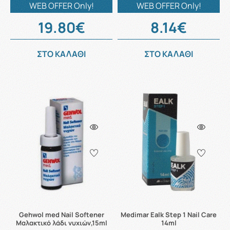
WEB OFFER Only!
WEB OFFER Only!
19.80€
8.14€
ΣΤΟ ΚΑΛΑΘΙ
ΣΤΟ ΚΑΛΑΘΙ
Gehwol med Nail Softener
Medimar Ealk Step 1 Nail Care
Μαλακτικό λάδι νυχιών,15ml
14ml