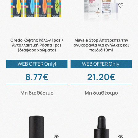
Credo Κόφτης Κάλων 1pcs +
Mavala Stop Αποτρέπει την
Ανταλλακτική Ράσπα 1pcs
ονυχοφαγία για ενήλικες και
(διάφορα χρώματα)
παιδιά 10ml
WEB OFFER Only!
WEB OFFER Only!
8.77€
21.20€
Μη διαθέσιμο
Μη διαθέσιμο