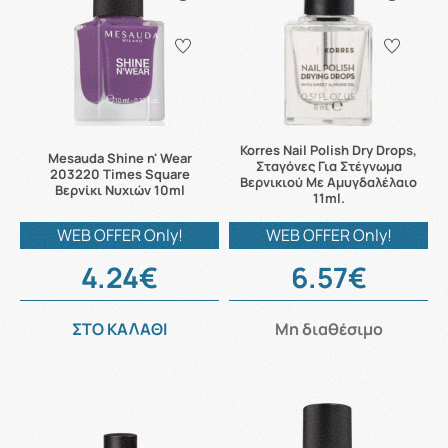
Korres Nail Polish Dry Drops,
Mesauda Shine n' Wear
Σταγόνες Για Στέγνωμα
203220 Times Square
Βερνικιού Με Αμυγδαλέλαιο
Βερνίκι Νυχιών 10ml
11ml.
WEB OFFER Only!
WEB OFFER Only!
4.24€
6.57€
ΣΤΟ ΚΑΛΑΘΙ
Μη διαθέσιμο