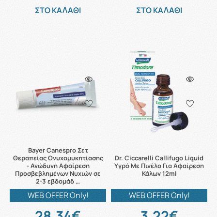
ΣΤΟ ΚΑΛΑΘΙ
ΣΤΟ ΚΑΛΑΘΙ
Bayer Canespro Σετ
Θεραπείας Ονυχομυκητίασης
Dr. Ciccarelli Callifugo Liquid
- Ανώδυνη Αφαίρεση
Υγρό Με Πινέλο Για Αφαίρεση
Προσβεβλημένων Νυχιών σε
Κάλων 12ml
2-3 εβδομάδ …
WEB OFFER Only!
WEB OFFER Only!
28.34€
3.22€