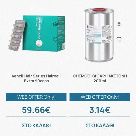
Vencil Hair Series Hairnail
CHEMCO ΚΑΘΑΡΗ ΑΚΕΤΟΝΗ
Extra 90caps
200ml
WEB OFFER Only!
WEB OFFER Only!
59.66€
3.14€
ΣΤΟ ΚΑΛΑΘΙ
ΣΤΟ ΚΑΛΑΘΙ