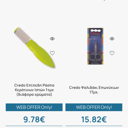
Credo Επίπεδη Ράσπα
Credo Ψαλιδάκι Επωνύχιων
Κεράτινων Ιστών 1τμχ
1Τμχ.
(διάφορα χρώματα)
WEB OFFER Only!
WEB OFFER Only!
9.78€
15.82€