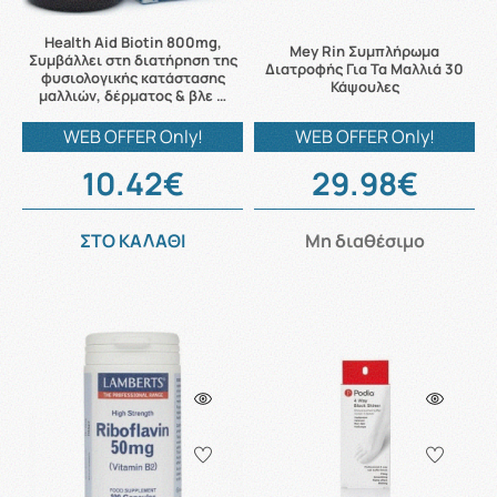
Health Aid Biotin 800mg,
Mey Rin Συμπλήρωμα
Συμβάλλει στη διατήρηση της
Διατροφής Για Τα Μαλλιά 30
φυσιολογικής κατάστασης
Κάψουλες
μαλλιών, δέρματος & βλε …
WEB OFFER Only!
WEB OFFER Only!
10.42€
29.98€
ΣΤΟ ΚΑΛΑΘΙ
Μη διαθέσιμο