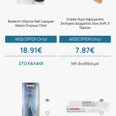
Credo Λίμα Αφαίρεσης
Boderm Oliprox Nail Lacquer
Σκληρού Δέρματος Duo Soft 2
Λάκκα Ονύχων 12ml
Όψεων
WEB OFFER Only!
WEB OFFER Only!
18.91€
7.87€
ΣΤΟ ΚΑΛΑΘΙ
Μη διαθέσιμο