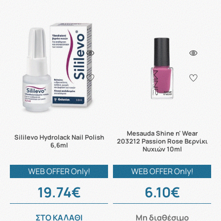
Mesauda Shine n' Wear
Sililevo Hydrolack Nail Polish
203212 Passion Rose Βερνίκι
6,6ml
Νυχιών 10ml
WEB OFFER Only!
WEB OFFER Only!
19.74€
6.10€
ΣΤΟ ΚΑΛΑΘΙ
Μη διαθέσιμο