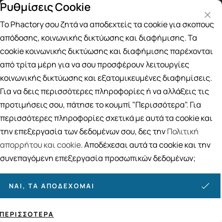
Ρυθμίσεις Cookie
γορές άνω των 49€
Παραλαβή από το Κατάστημα
4
Το Phactory σου ζητά να αποδεχτείς τα cookie για σκοπούς
Αναζήτηση
απόδοσης, κοινωνικής δικτύωσης και διαφήμισης. Τα
cookie κοινωνικής δικτύωσης και διαφήμισης παρέχονται
από τρίτα μέρη για να σου προσφέρουν λειτουργίες
Αρχική
/
ΔΕΡΜΟΚΑΛΛΥΝΤΙΚΑ
/
Περιποίηση Σώματος
/
Περιποίηση Νυχιών
κοινωνικής δικτύωσης και εξατομικευμένες διαφημίσεις.
Περιποίηση Νυχιών
Για να δεις περισσότερες πληροφορίες ή να αλλάξεις τις
προτιμήσεις σου, πάτησε το κουμπί "Περισσότερα". Για
142
ΠΡΟΪΟΝΤΑ
περισσότερες πληροφορίες σχετικά με αυτά τα cookie και
Ταξινόμηση
Προβολή
την επεξεργασία των δεδομένων σου, δες την
Πολιτική
απορρήτου και cookie
. Αποδέχεσαι αυτά τα cookie και την
συνεπαγόμενη επεξεργασία προσωπικών δεδομένων;
Σελίδες:
1
2
ΝΑΙ, ΤΑ ΑΠΟΔΈΧΟΜΑΙ
ΠΕΡΙΣΣΌΤΕΡΑ