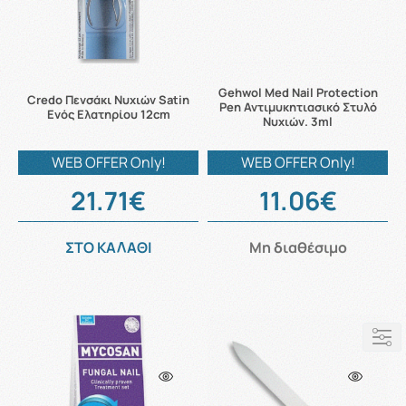
Gehwol Med Nail Protection
Credo Πενσάκι Νυχιών Satin
Pen Αντιμυκητιασικό Στυλό
Ενός Ελατηρίου 12cm
Νυχιών. 3ml
WEB OFFER Only!
WEB OFFER Only!
21.71€
11.06€
ΣΤΟ ΚΑΛΑΘΙ
Μη διαθέσιμο