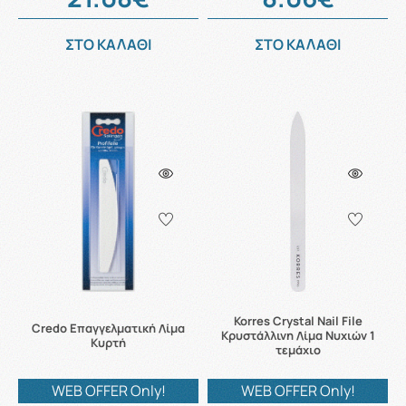
ΣΤΟ ΚΑΛΑΘΙ
ΣΤΟ ΚΑΛΑΘΙ
Korres Crystal Nail File
Credo Επαγγελματική Λίμα
Κρυστάλλινη Λίμα Νυχιών 1
Κυρτή
τεμάχιο
WEB OFFER Only!
WEB OFFER Only!