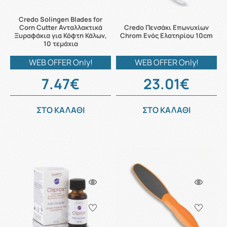
Credo Solingen Blades for
Corn Cutter Ανταλλακτικά
Credo Πενσάκι Επωνυχίων
Ξυραφάκια για Κόφτη Κάλων,
Chrom Ενός Ελατηρίου 10cm
10 τεμάχια
WEB OFFER Only!
WEB OFFER Only!
7.47€
23.01€
ΣΤΟ ΚΑΛΑΘΙ
ΣΤΟ ΚΑΛΑΘΙ