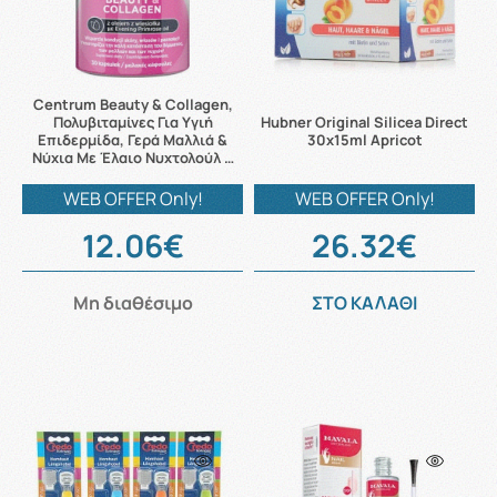
Centrum Beauty & Collagen,
Πολυβιταμίνες Για Υγιή
Hubner Original Silicea Direct
Επιδερμίδα, Γερά Μαλλιά &
30x15ml Apricot
Νύχια Με Έλαιο Νυχτολούλ …
WEB OFFER Only!
WEB OFFER Only!
12.06€
26.32€
Μη διαθέσιμο
ΣΤΟ ΚΑΛΑΘΙ