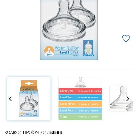
ΚΩΔΙΚΌΣ ΠΡΟΪΌΝΤΟΣ:
53583