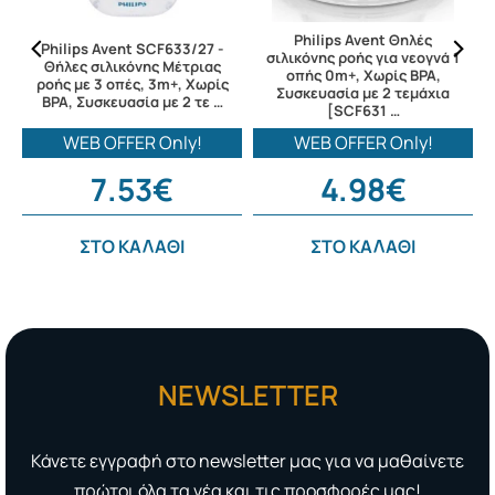
Philips Avent Θηλές
ς
Philips Avent SCF633/27 -
σιλικόνης ροής για νεογνά 1
Θήλες σιλικόνης Μέτριας
οπής 0m+, Χωρίς BPA,
ροής με 3 οπές, 3m+, Χωρίς
Συσκευασία με 2 τεμάχια
BPA, Συσκευασία με 2 τε …
[SCF631 …
WEB OFFER Only!
WEB OFFER Only!
7.53€
4.98€
ΣΤΟ ΚΑΛΑΘΙ
ΣΤΟ ΚΑΛΑΘΙ
NEWSLETTER
Κάνετε εγγραφή στο newsletter μας για να μαθαίνετε
πρώτοι όλα τα νέα και τις προσφορές μας!